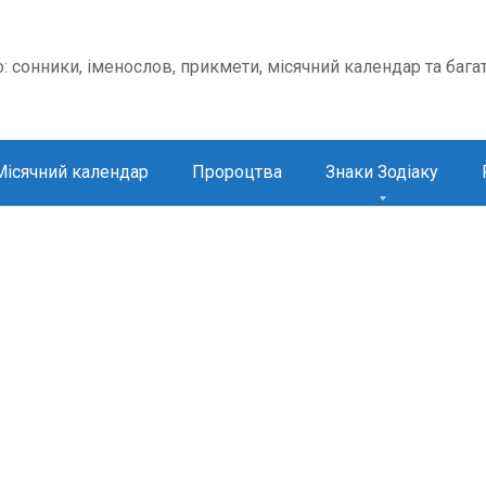
о: сонники, іменослов, прикмети, місячний календар та бага
Місячний календар
Пророцтва
Знаки Зодіаку