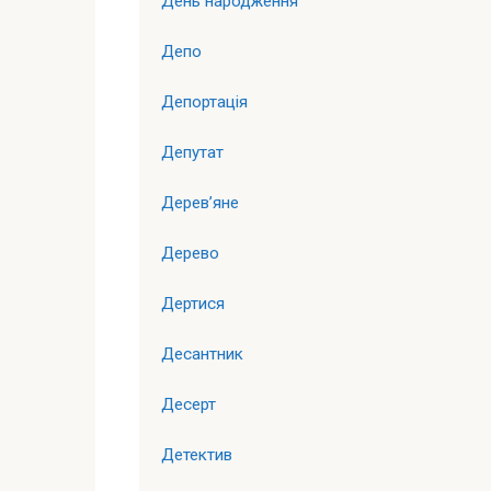
День народження
Депо
Депортація
Депутат
Дерев’яне
Дерево
Дертися
Десантник
Десерт
Детектив