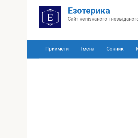
Перейти
Езотерика
до
вмісту
Сайт непізнаного і незвіданог
Прикмети
Імена
Сонник