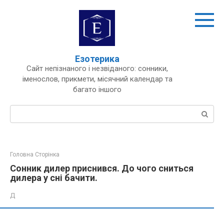
Перейти
до
вмісту
Езотерика
Сайт непізнаного і незвіданого: сонники,
іменослов, прикмети, місячний календар та
багато іншого
Пошук:
Головна Сторінка
Сонник дилер приснився. До чого сниться
дилера у сні бачити.
Д