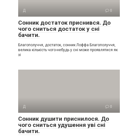
Д
0
Сонник достаток приснився. До
чого сниться достаток у сні
бачити.
Благополуччя, достаток, сонник Лоффа Благополуччя,
велика кількість чого-небудь у сні може проявлятися як
зі
Д
0
Сонник душити приснилося. До
чого сниться удушення уві сні
бачити.