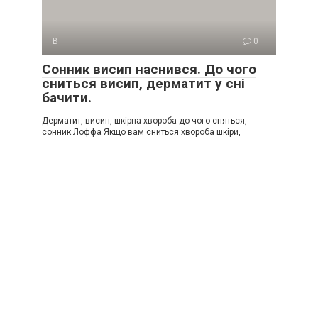
В
0
Сонник висип наснився. До чого
сниться висип, дерматит у сні
бачити.
Дерматит, висип, шкірна хвороба до чого сняться,
сонник Лоффа Якщо вам сниться хвороба шкіри,