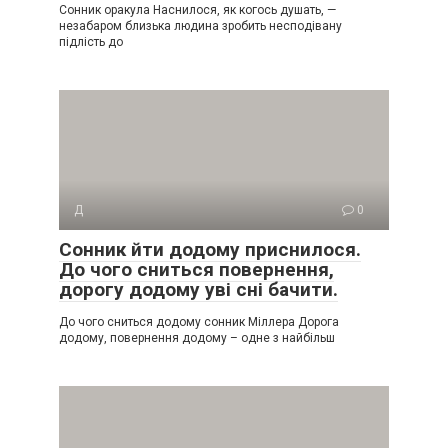
Сонник оракула Наснилося, як когось душать, —
незабаром близька людина зробить несподівану
підлість до
Д
0
Сонник йти додому приснилося.
До чого сниться повернення,
дорогу додому уві сні бачити.
До чого сниться додому сонник Міллера Дорога
додому, повернення додому – одне з найбільш