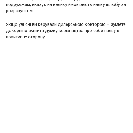
подружжям, вказує на велику ймовірність наяву шлюбу за
розрахунком.
Якщо уві сні ви керували дилерською конторою – зумієте
докорінно змінити думку керівництва про себе наяву в
позитивну сторону.