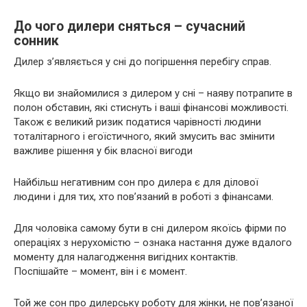
До чого дилери сняться – сучасний
сонник
Дилер з’являється у сні до погіршення перебігу справ.
Якщо ви знайомилися з дилером у сні – наяву потрапите в
полон обставин, які стиснуть і ваші фінансові можливості.
Також є великий ризик податися чарівності людини
тоталітарного і егоїстичного, який змусить вас змінити
важливе рішення у бік власної вигоди
Найбільш негативним сон про дилера є для ділової
людини і для тих, хто пов’язаний в роботі з фінансами.
Для чоловіка самому бути в сні дилером якоїсь фірми по
операціях з нерухомістю – ознака настання дуже вдалого
моменту для налагодження вигідних контактів.
Поспішайте – момент, він і є момент.
Той же сон про дилерську роботу для жінки, не пов’язаної