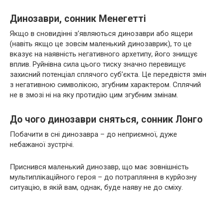
Динозаври, сонник Менегетті
Якщо в сновидінні з’являються динозаври або ящери
(навіть якщо це зовсім маленький динозаврик), то це
вказує на наявність негативного архетипу, його знищує
вплив. Руйнівна сила цього тиску значно перевищує
захисний потенціал сплячого суб’єкта. Це передвістя змін
з негативною символікою, згубним характером. Сплячий
не в змозі ні на яку протидію цим згубним змінам.
До чого динозаври сняться, сонник Лонго
Побачити в сні динозавра – до неприємної, дуже
небажаної зустрічі.
Приснився маленький динозавр, що має зовнішність
мультиплікаційного героя – до потрапляння в курйозну
ситуацію, в якій вам, однак, буде наяву не до сміху.