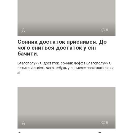
Д
0
Сонник достаток приснився. До
чого сниться достаток у сні
бачити.
Благополуччя, достаток, сонник Лоффа Благополуччя,
велика кількість чого-небудь у сні може проявлятися як
зі
Д
0