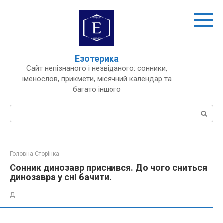
Перейти
до
вмісту
Езотерика
Сайт непізнаного і незвіданого: сонники,
іменослов, прикмети, місячний календар та
багато іншого
Пошук:
Головна Сторінка
Сонник динозавр приснився. До чого сниться
динозавра у сні бачити.
Д