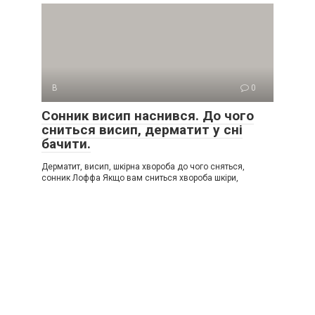
В
0
Сонник висип наснився. До чого
сниться висип, дерматит у сні
бачити.
Дерматит, висип, шкірна хвороба до чого сняться,
сонник Лоффа Якщо вам сниться хвороба шкіри,