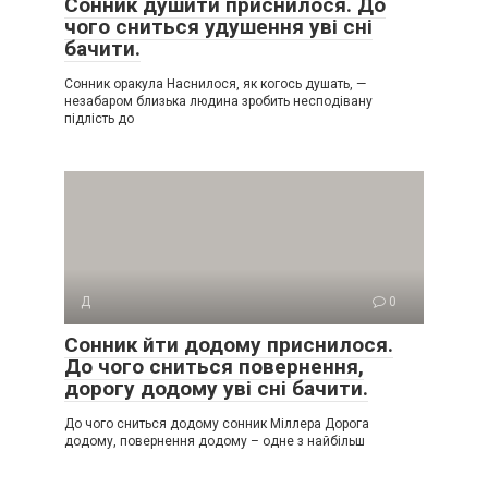
Сонник душити приснилося. До
чого сниться удушення уві сні
бачити.
Сонник оракула Наснилося, як когось душать, —
незабаром близька людина зробить несподівану
підлість до
Д
0
Сонник йти додому приснилося.
До чого сниться повернення,
дорогу додому уві сні бачити.
До чого сниться додому сонник Міллера Дорога
додому, повернення додому – одне з найбільш