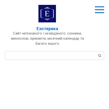
Перейти
до
вмісту
Езотерика
Сайт непізнаного і незвіданого: сонники,
іменослов, прикмети, місячний календар та
багато іншого
Пошук: