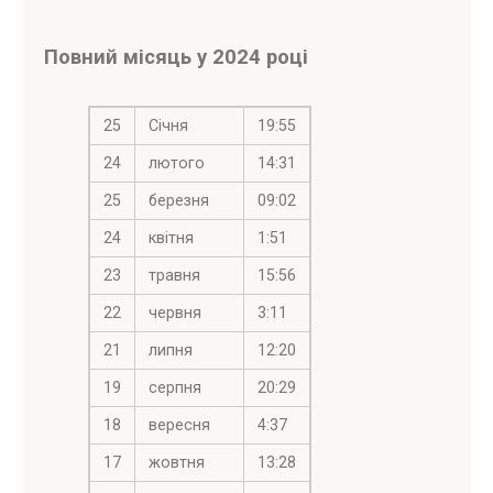
Повний місяць у 2024 році
25
Січня
19:55
24
лютого
14:31
25
березня
09:02
24
квітня
1:51
23
травня
15:56
22
червня
3:11
21
липня
12:20
19
серпня
20:29
18
вересня
4:37
17
жовтня
13:28