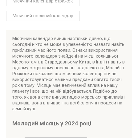
Місячний календар стрижок
Місячний посівний календар
Місячний календар виник настільки давно, що
сьогодні ніхто не може з упевненістю назвати навіть
приблизний час його появи. Ознаки використання
місячного календаря знайдені на місці колишньої
Месопотамії, в Стародавньому Китаї, в Індії і навіть в
одному острівному поселенні недалеко від Малайзії.
Розкопки показали, що місячний календар почав
використовуватися нашими предками багато тисяч
років тому. Місяць має величезний вплив на нашу
планету і все, що на ній відбувається. Подібно до
того, як вона стає винуватицею морських припливів і
відливів, вона впливає і на всі біологічні процеси на
земній кулі.
Молодий місяць у 2024 році