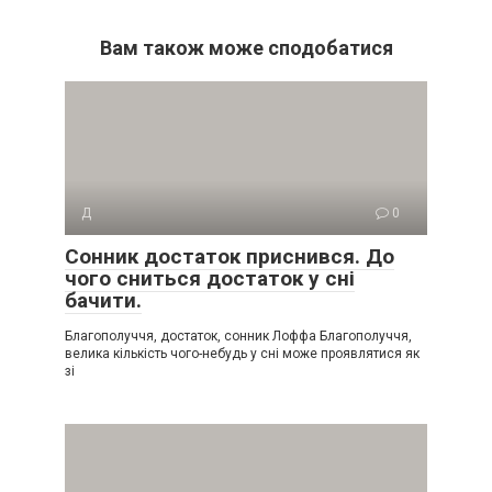
Вам також може сподобатися
Д
0
Сонник достаток приснився. До
чого сниться достаток у сні
бачити.
Благополуччя, достаток, сонник Лоффа Благополуччя,
велика кількість чого-небудь у сні може проявлятися як
зі