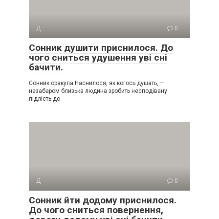
Д
0
Сонник душити приснилося. До
чого сниться удушення уві сні
бачити.
Сонник оракула Наснилося, як когось душать, —
незабаром близька людина зробить несподівану
підлість до
Д
0
Сонник йти додому приснилося.
До чого сниться повернення,