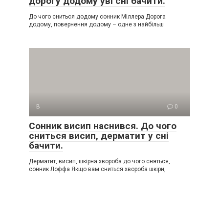
дорогу додому уві сні бачити.
До чого сниться додому сонник Міллера Дорога
додому, повернення додому – одне з найбільш
В
0
Сонник висип наснився. До чого
сниться висип, дерматит у сні
бачити.
Дерматит, висип, шкірна хвороба до чого сняться,
сонник Лоффа Якщо вам сниться хвороба шкіри,