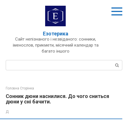
Перейти
до
вмісту
Езотерика
Сайт непізнаного і незвіданого: сонники,
іменослов, прикмети, місячний календар та
багато іншого
Пошук:
Головна Сторінка
Сонник дюни наснилися. До чого сниться
дюни у сні бачити.
Д