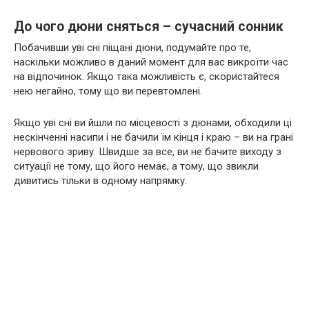
До чого дюни сняться – сучасний сонник
Побачивши уві сні піщані дюни, подумайте про те,
наскільки можливо в даний момент для вас викроїти час
на відпочинок. Якщо така можливість є, скористайтеся
нею негайно, тому що ви перевтомлені.
Якщо уві сні ви йшли по місцевості з дюнами, обходили ці
нескінченні насипи і не бачили їм кінця і краю – ви на грані
нервового зриву. Швидше за все, ви не бачите виходу з
ситуації не тому, що його немає, а тому, що звикли
дивитись тільки в одному напрямку.