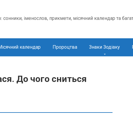
о: сонники, іменослов, прикмети, місячний календар та бага
Місячний календар
Пророцтва
Знаки Зодіаку
ся. До чого сниться