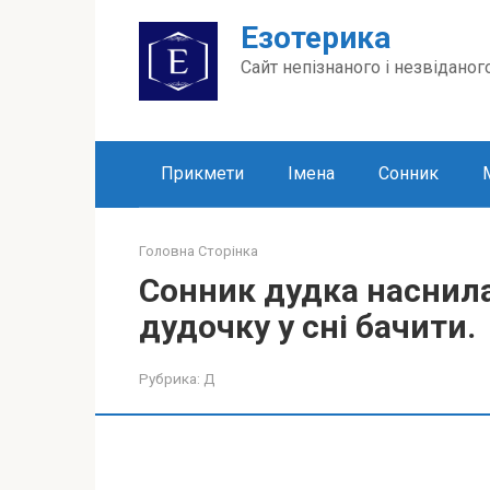
Перейти
Езотерика
до
вмісту
Сайт непізнаного і незвіданог
Прикмети
Імена
Сонник
Головна Сторінка
Сонник дудка наснила
дудочку у сні бачити.
Рубрика:
Д