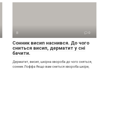
В
0
Сонник висип наснився. До чого
сниться висип, дерматит у сні
бачити.
Дерматит, висип, шкірна хвороба до чого сняться,
сонник Лоффа Якщо вам сниться хвороба шкіри,