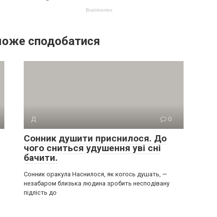
може сподобатися
Д
0
Сонник душити приснилося. До
чого сниться удушення уві сні
бачити.
Сонник оракула Наснилося, як когось душать, —
незабаром близька людина зробить несподівану
підлість до