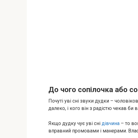
До чого сопілочка або со
Почуті уві сні звуки дудки – чоловіко
далеко, і кого він з радістю чекав би 
Якщо дудку чує уві сні
дівчина
– то во
вправний промовами і манерами. Власн