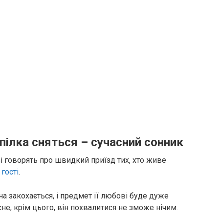
пілка сняться – сучасний сонник
ві говорять про швидкий приїзд тих, хто живе
в
гості
.
на закохається, і предмет її любові буде дуже
е, крім цього, він похвалитися не зможе нічим.