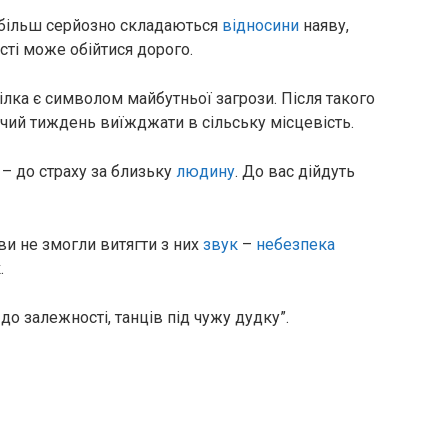
е більш серйозно складаються
відносини
наяву,
ті може обійтися дорого.
пілка є символом майбутньої загрози. Після такого
чий тиждень виїжджати в сільську місцевість.
і – до страху за близьку
людину
. До вас дійдуть
ви не змогли витягти з них
звук
–
небезпека
.
 до залежності, танців під чужу дудку”.