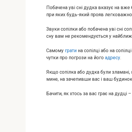
Побачена уві сні дудка вказує на вж
при яких будь-який прояв легковажнос
Звуки сопілки або побачена уві сні со
сну вам не рекомендується у найближ
Самому
грати
на сопілці або на сопілц
чутки про погрози на його
адресу
.
Якщо сопілка або дудка були зламані, 
мине, на зачепивши вас і ваш будинок
Бачити, як хтось за вас грає на дудці –