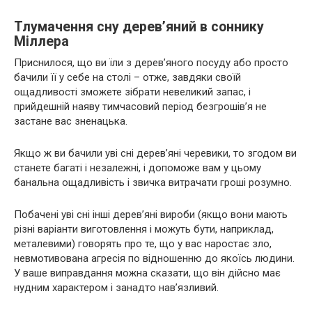
Тлумачення сну дерев’яний в соннику
Міллера
Приснилося, що ви їли з дерев’яного посуду або просто
бачили її у себе на столі – отже, завдяки своїй
ощадливості зможете зібрати невеликий запас, і
прийдешній наяву тимчасовий період безгрошів’я не
застане вас зненацька.
Якщо ж ви бачили уві сні дерев’яні черевики, то згодом ви
станете багаті і незалежні, і допоможе вам у цьому
банальна ощадливість і звичка витрачати гроші розумно.
Побачені уві сні інші дерев’яні вироби (якщо вони мають
різні варіанти виготовлення і можуть бути, наприклад,
металевими) говорять про те, що у вас наростає зло,
невмотивована агресія по відношенню до якоїсь людини.
У ваше виправдання можна сказати, що він дійсно має
нудним характером і занадто нав’язливий.