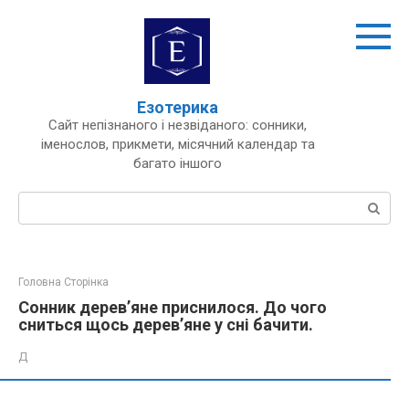
Перейти
до
вмісту
Езотерика
Сайт непізнаного і незвіданого: сонники,
іменослов, прикмети, місячний календар та
багато іншого
Пошук:
Головна Сторінка
Сонник дерев’яне приснилося. До чого
сниться щось дерев’яне у сні бачити.
Д