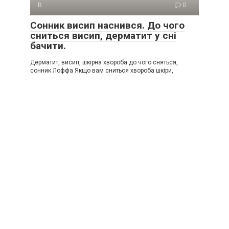
В
0
Сонник висип наснився. До чого
сниться висип, дерматит у сні
бачити.
Дерматит, висип, шкірна хвороба до чого сняться,
сонник Лоффа Якщо вам сниться хвороба шкіри,