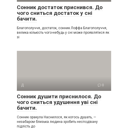
Сонник достаток приснився. До
чого сниться достаток у сні
бачити.
Благополуччя, достаток, сонник Лоффа Благополуччя,
велика кількість чого-небудь у сні може проявлятися як
зі
Д
0
Сонник душити приснилося. До
чого сниться удушення уві сні
бачити.
Сонник оракула Наснилося, як когось душать, —
незабаром близька людина зробить несподівану
підлість до