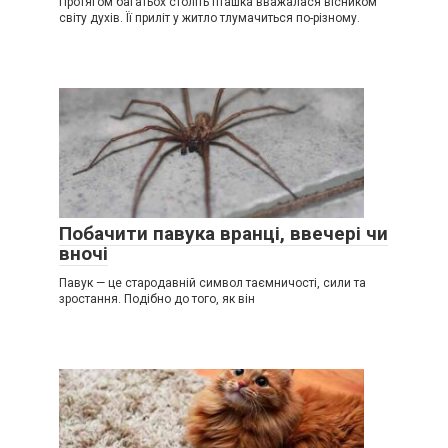
Протягом багатьох століть пташка вважалася вісником
світу духів. Її приліт у житло тлумачиться по-різному.
Побачити павука вранці, ввечері чи
вночі
Павук — це стародавній символ таємничості, сили та
зростання. Подібно до того, як він