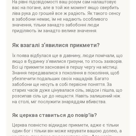
На рівні підсвідомості ваш розум сам налаштовує
вас на погане, але в той же момент якщо свербить
ліва рука до грошей все ж радіють. Як такого сенсу
в забобони немає, їм не надають особливого
значення, тільки занадто забобонні люди
приділяють їм занадто велике значення.
Як взагалі з’явилися прикмети?
Їх поява відбулася ще в давнину, люди помічали, що
якщо в будинку з’явилися гризуни, то хтось захворів.
Всі ці прикмети засновані в першу чергу на містиці.
Знання передавалися з покоління в покоління, щоб
убезпечити подальших своїх нащадків. Багато
забобони ще несуть в собі первісне поняття. За
старих часів дуже цінувалася сіль, звідси і пішла, що
розсипав сіль це до нещастя. Навіть залишений ніж
на столі, міг послужити знаряддям вбивства.
Як церква ставиться до повір’їв?
Церква повністю відкидає прикмети, адже є тільки
один бог і тільки він може керувати вашою долею, а