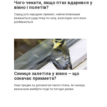
Чого чекати, якщо птах вдарився у
вікно і полетів?
Серед усіх народних прикмет, найнегативнішим
вважається удар птиці по склу, внаслідок чого воно
розбивається.
Синиця залетіла у вікно – що
означає прикмета?
Наші предки за допомогою такого птаха, як синиця,
визначали майбутні події та погодні умови.