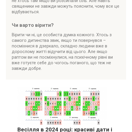
не хтось там якщо ви розсипали сіль. Але навіть
священики не завжди можуть пояснити, чому все це
відбувається.
Чи варто вірити?
Вірити чи ні, це особиста думка кожного. Хтось з
самого дитинства звик, якщо ти повернувся –
посміхнися в дзеркало, складно людини вже в
дорослому житті відучити від цього. Але якщо
раптом ви не посміхнулися, на психічному рівні ви
вже готуєте себе до чогось поганого, що теж не
завжди добре.
Весілля в 2024 році: красиві дати і