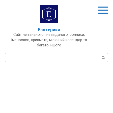
Перейти
до
вмісту
Езотерика
Сайт непізнаного і незвіданого: сонники,
іменослов, прикмети, місячний календар та
багато іншого
Пошук: