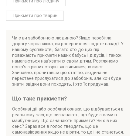
Прикмети про людину
Прикмети про тварин
Чи є ви забобонною людиною? Якщо перебігла
дорогу чорна кішка, ви ровернетеся і підете назад? У
нашому суспільстві, багато хто до цих пір
поважають прикмети наших бабусь і дідусів, і також
намагаються нав’язати їх своїм дітям. Розглянемо
повір’я з різних сторін, як з’явилися, їх зміст.
Звичайно, прочитавши цю статтю, людина не
перестане прислухатися до забобонів, але хоч буде
знати, звідки вони походять, і хто їх придумав.
Що таке прикмети?
Особливі дії або особливі ознаки, що відбуваються в
реальному часі, що визначають, що буде з вами в
майбутньому. Що означають прикмети? Чи є в них
сенс? Зараз все в голос твердять, що це
самонавіювання якщо не вірити, то це і не станеться.