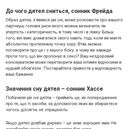
До чого дятел сниться, сонник Фрейда
Образ дятла, з’явився уві сні, може розповісти про вашого
партнера, головні риси якого можна визначити, як
упертість і категоричність, в тому числі і в ліжку. Більш
того, він вміє домагатися свого навіть тоді, коли ви маєте
абсолютно протилежну точку зору. Втім, можна
поговорити про це і з іншого боку: а чому ви завжди
проти того, що він пропонує в сексі? Ваш нездоровий
консерватизм може перетворити ваші інтимні відносини в
нудний обов’язок. Постарайтеся привести у відповідність
ваші бажання.
Значення сну дятел – сонник Хассе
Побачили уві сні дятла – прийміть це, як попередження
про те, що ті засоби, за допомогою яких ви збираєтеся
чогось досягти, не спрацюють.
Якщо дятел довбав дерево – це знак хороших змін. Не