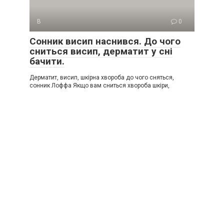
В
0
Сонник висип наснився. До чого
сниться висип, дерматит у сні
бачити.
Дерматит, висип, шкірна хвороба до чого сняться,
сонник Лоффа Якщо вам сниться хвороба шкіри,