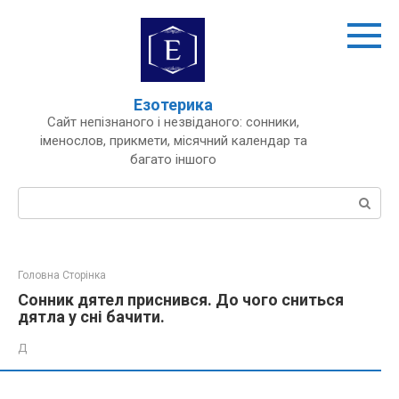
Перейти
до
вмісту
Езотерика
Сайт непізнаного і незвіданого: сонники,
іменослов, прикмети, місячний календар та
багато іншого
Пошук:
Головна Сторінка
Сонник дятел приснився. До чого сниться
дятла у сні бачити.
Д