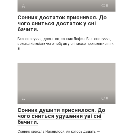
Д
0
Сонник достаток приснився. До
чого сниться достаток у сні
бачити.
Благополуччя, достаток, сонник Лоффа Благополуччя,
велика кількість чого-небудь у сні може проявлятися як
зі
Д
0
Сонник душити приснилося. До
чого сниться удушення уві сні
бачити.
Сонник оракула Наснилося, як когось душать, —