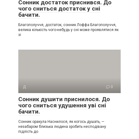
Сонник достаток приснився. До
чого сниться достаток у сні
бачити.
Благополуччя, достаток, сонник Лоффа Благополуччя,
велика кількість чого-небудь у сні може проявлятися як
зі
Д
0
Сонник душити приснилося. До
чого сниться удушення уві сні
бачити.
Сонник оракула Наснилося, як когось душать, —
незабаром близька людина зробить несподівану
підлість до