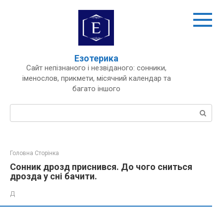
Перейти
до
вмісту
Езотерика
Сайт непізнаного і незвіданого: сонники,
іменослов, прикмети, місячний календар та
багато іншого
Пошук:
Головна Сторінка
Сонник дрозд приснився. До чого сниться
дрозда у сні бачити.
Д