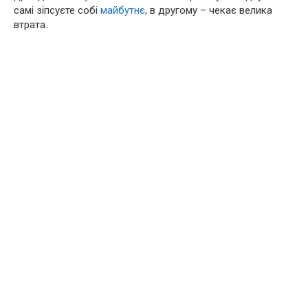
самі зіпсуєте собі
майбутнє
, в другому – чекає велика
втрата.