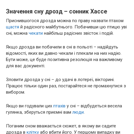
Значення сну дрозд – сонник Хассе
Приснившогося дрозда можна по праву назвати птахом
щастя
й радісного майбутнього. Побачивши цю птицю уві
сні, можна
чекати
найбільш радісних звісток і подій.
Якщо дрозда ви побачили в сні в польоті – надійдуть
відомості, яких ви давно чекали і плекали на них надію.
Бути може, це буде позитивна резолюція на важливому
для вас документі.
Зловити дрозда у сні – до удачі в лотереї, вікторині.
Працює тільки один раз, постарайтеся не промахнутися з
вибором.
Якщо ви годували цих
птахів
у сні – відбудеться весела
гулянка, зберуться приємні вам
люди
.
Поганим сном вважається сюжет, в якому ви садите
дрозда в
клітку
або вбити його. У першому випадку ви