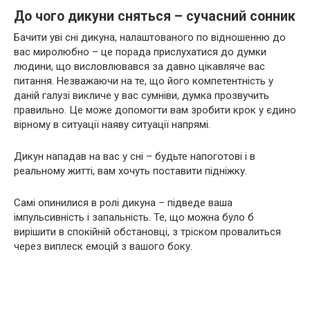
До чого дикуни сняться – сучасний сонник
Бачити уві сні дикуна, налаштованого по відношенню до
вас миролюбно – це порада прислухатися до думки
людини, що висловлювався за давно цікавляче вас
питання. Незважаючи на те, що його компетентність у
даній галузі викличе у вас сумніви, думка прозвучить
правильно. Це може допомогти вам зробити крок у єдино
вірному в ситуації наяву ситуації напрямі.
Дикун нападав на вас у сні – будьте напоготові і в
реальному житті, вам хочуть поставити підніжку.
Самі опинилися в ролі дикуна – підведе ваша
імпульсивність і запальність. Те, що можна було б
вирішити в спокійній обстановці, з тріском провалиться
через виплеск емоцій з вашого боку.