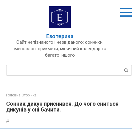
Перейти
до
вмісту
Езотерика
Сайт непізнаного і незвіданого: сонники,
іменослов, прикмети, місячний календар та
багато іншого
Пошук:
Головна Сторінка
Сонник дикун приснився. До чого сниться
дикунів у сні бачити.
Д