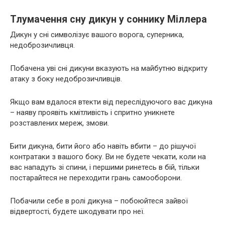
Тлумачення сну дикун у соннику Міллера
Дикун у сні символізує вашого ворога, суперника,
недоброзичливця.
Побачена уві сні дикуни вказують на майбутню відкриту
атаку з боку недоброзичливців.
Якщо вам вдалося втекти від переслідуючого вас дикуна
– наяву проявіть кмітливість і спритно уникнете
розставлених мереж, змови.
Бити дикуна, бити його або навіть вбити – до рішучої
контратаки з вашого боку. Ви не будете чекати, коли на
вас нападуть зі спини, і першими ринетесь в бій, тільки
постарайтеся не переходити грань самооборони.
Побачили себе в ролі дикуна – побоюйтеся зайвої
відвертості, будете шкодувати про неї.