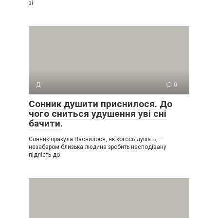
зі
Д
0
Сонник душити приснилося. До
чого сниться удушення уві сні
бачити.
Сонник оракула Наснилося, як когось душать, —
незабаром близька людина зробить несподівану
підлість до