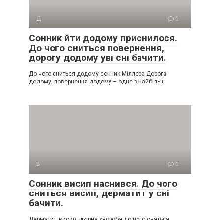
Д
0
Сонник йти додому приснилося.
До чого сниться повернення,
дорогу додому уві сні бачити.
До чого сниться додому сонник Міллера Дорога
додому, повернення додому – одне з найбільш
В
0
Сонник висип наснився. До чого
сниться висип, дерматит у сні
бачити.
Дерматит, висип, шкірна хвороба до чого сняться,