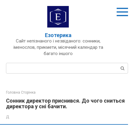
Перейти
до
вмісту
Езотерика
Сайт непізнаного і незвіданого: сонники,
іменослов, прикмети, місячний календар та
багато іншого
Пошук:
Головна Сторінка
Сонник директор приснився. До чого сниться
директора у сні бачити.
Д