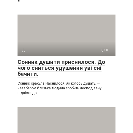
зі
Д
0
Сонник душити приснилося. До
чого сниться удушення уві сні
бачити.
Сонник оракула Наснилося, як когось душать, —
незабаром близька людина зробить несподівану
підлість до