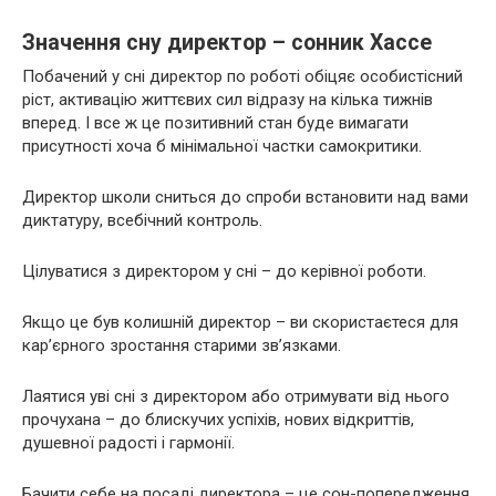
Значення сну директор – сонник Хассе
Побачений у сні директор по роботі обіцяє особистісний
ріст, активацію життєвих сил відразу на кілька тижнів
вперед. І все ж це позитивний стан буде вимагати
присутності хоча б мінімальної частки самокритики.
Директор школи сниться до спроби встановити над вами
диктатуру, всебічний контроль.
Цілуватися з директором у сні – до керівної роботи.
Якщо це був колишній директор – ви скористаєтеся для
кар’єрного зростання старими зв’язками.
Лаятися уві сні з директором або отримувати від нього
прочухана – до блискучих успіхів, нових відкриттів,
душевної радості і гармонії.
Бачити себе на посаді директора – це сон-попередження.