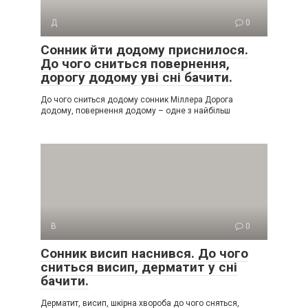
Д
0
Сонник йти додому приснилося.
До чого сниться повернення,
дорогу додому уві сні бачити.
До чого сниться додому сонник Міллера Дорога
додому, повернення додому – одне з найбільш
В
0
Сонник висип наснився. До чого
сниться висип, дерматит у сні
бачити.
Дерматит, висип, шкірна хвороба до чого сняться,