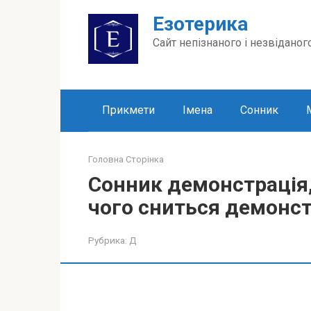
Перейти
Езотерика
до
вмісту
Сайт непізнаного і незвіданог
Прикмети
Імена
Сонник
Головна Сторінка
Сонник демонстрація,
чого сниться демонстр
Рубрика:
Д