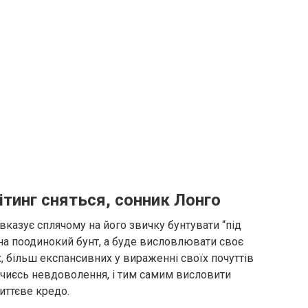
ітинг сняться, сонник Лонго
вказує сплячому на його звичку бунтувати “під
 на поодинокий бунт, а буде висловлювати своє
 більш експансивних у вираженні своїх почуттів
 чиєсь невдоволення, і тим самим висловити
иттєве кредо.