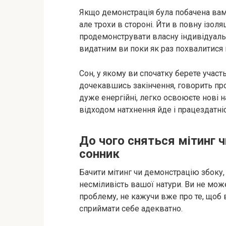
Якщо демонстрація була побачена вами у
але трохи в стороні. Йти в повну ізоляц
продемонструвати власну індивідуальніс
видатним ви поки як раз похвалитися
Сон, у якому ви спочатку берете участь 
дочекавшись закінчення, говорить про
дуже енергійні, легко освоюєте нові на
відходом натхнення йде і працездатніс
До чого сняться мітинг 
сонник
Бачити мітинг чи демонстрацію збоку, 
несміливість вашої натури. Ви не мож
проблему, не кажучи вже про те, щоб 
сприймати себе адекватно.