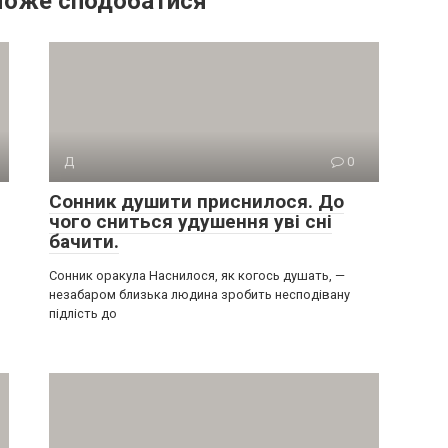
може сподобатися
Д
0
Сонник душити приснилося. До
чого сниться удушення уві сні
бачити.
Сонник оракула Наснилося, як когось душать, —
незабаром близька людина зробить несподівану
підлість до