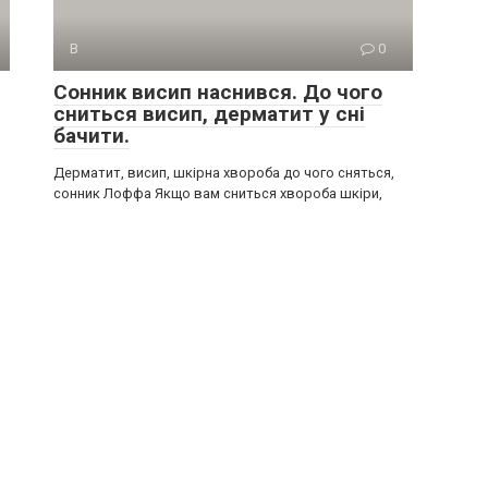
В
0
Сонник висип наснився. До чого
сниться висип, дерматит у сні
бачити.
Дерматит, висип, шкірна хвороба до чого сняться,
сонник Лоффа Якщо вам сниться хвороба шкіри,