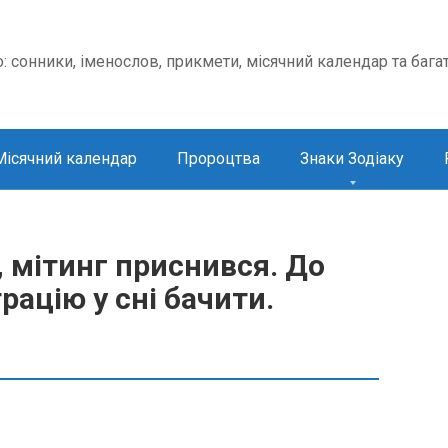
о: сонники, іменослов, прикмети, місячний календар та бага
Місячний календар
Пророцтва
Знаки Зодіаку
 мітинг приснився. До
ацію у сні бачити.