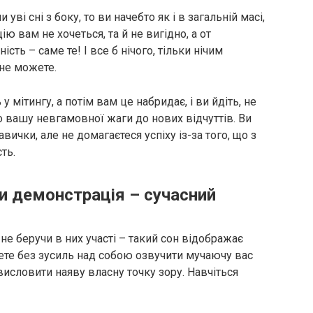
ві сні з боку, то ви начебто як і в загальній масі,
ію вам не хочеться, та й не вигідно, а от
ть – саме те! І все б нічого, тільки нічим
 не можете.
у мітингу, а потім вам це набридає, і ви йдіть, не
 вашу невгамовної жаги до нових відчуттів. Ви
вички, але не домагаєтеся успіху із-за того, що з
ть.
чи демонстрація – сучасний
не беручи в них участі – такий сон відображає
ете без зусиль над собою озвучити мучаючу вас
висловити наяву власну точку зору. Навчіться