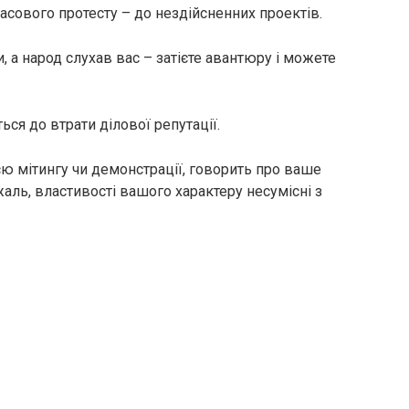
асового протесту – до нездійсненних проектів.
и, а народ слухав вас – затієте авантюру і можете
ься до втрати ділової репутації.
єю мітингу чи демонстрації, говорить про ваше
аль, властивості вашого характеру несумісні з