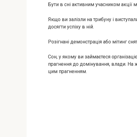
Бути в сні активним учасником акції м
Якщо ви залізли на трибуну і виступал
досягти успіху в ній.
Розігнані демонстрація або мітинг снят
Сон, у якому ви займаєтеся організаці
прагнення до домінування, влади. На ж
цим прагненням.