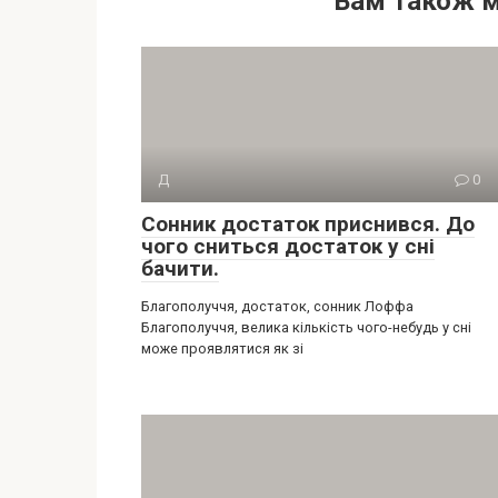
Вам також 
Д
0
Сонник достаток приснився. До
чого сниться достаток у сні
бачити.
Благополуччя, достаток, сонник Лоффа
Благополуччя, велика кількість чого-небудь у сні
може проявлятися як зі