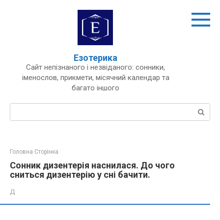
Перейти
до
вмісту
Езотерика
Сайт непізнаного і незвіданого: сонники,
іменослов, прикмети, місячний календар та
багато іншого
Пошук:
Головна Сторінка
Сонник дизентерія наснилася. До чого
сниться дизентерію у сні бачити.
Д