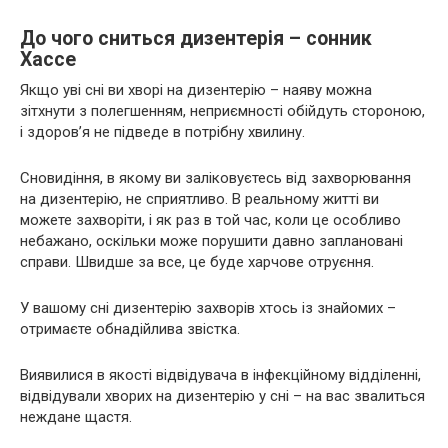
До чого сниться дизентерія – сонник
Хассе
Якщо уві сні ви хворі на дизентерію – наяву можна
зітхнути з полегшенням, неприємності обійдуть стороною,
і здоров’я не підведе в потрібну хвилину.
Сновидіння, в якому ви заліковуєтесь від захворювання
на дизентерію, не сприятливо. В реальному житті ви
можете захворіти, і як раз в той час, коли це особливо
небажано, оскільки може порушити давно заплановані
справи. Швидше за все, це буде харчове отруєння.
У вашому сні дизентерію захворів хтось із знайомих –
отримаєте обнадійлива звістка.
Виявилися в якості відвідувача в інфекційному відділенні,
відвідували хворих на дизентерію у сні – на вас звалиться
неждане щастя.