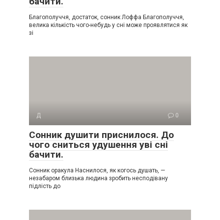
бачити.
Благополуччя, достаток, сонник Лоффа Благополуччя,
велика кількість чого-небудь у сні може проявлятися як
зі
Д
0
Сонник душити приснилося. До
чого сниться удушення уві сні
бачити.
Сонник оракула Наснилося, як когось душать, —
незабаром близька людина зробить несподівану
підлість до