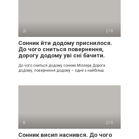
Д
0
Сонник йти додому приснилося.
До чого сниться повернення,
дорогу додому уві сні бачити.
До чого сниться додому сонник Міллера Дорога
додому, повернення додому – одне з найбільш
В
0
Сонник висип наснився. До чого