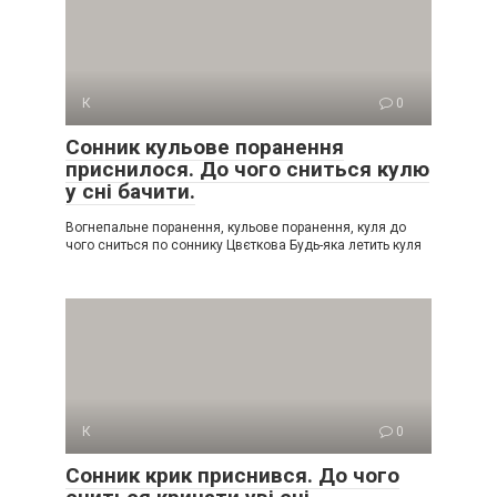
К
0
Сонник кульове поранення
приснилося. До чого сниться кулю
у сні бачити.
Вогнепальне поранення, кульове поранення, куля до
чого сниться по соннику Цвєткова Будь-яка летить куля
К
0
Сонник крик приснився. До чого