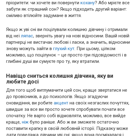
пріоритети: чи хочете ви повернути
кохану
? Або мрієте все
забути як страшний сон? Якщо підходить другий варіант:
сміливо втілюйте задумане в життя.
Якщо ж уві сні ви поцілували колишню дівчину і отримали
від неї
ляпас
, зверніть увагу на нові відносини. Вашій новій
партнерці не вистачає любові і ласки, а значить, відносини
знову можуть зайти в
глухий
кут
. При цьому, цілком
можливо, що поцілунок – це просто гри підсвідомості і в
глибині душі ви сумуєте про ту, яку втратили.
Навіщо сниться колишня дівчина, яку ви
любите досі
Для того щоб витлумачити цей сон, краще звертатися не
до провісників, а до психологів. Якщо згадуючи
сновидіння, ви робите
акцент
на своїх незгаслих почуттях,
швидше за все ви просто хочете спробувати почати все
спочатку. Не варто собі відмовляти, можливо, все вийде
краще,
ніж
було раніше. Або ж ви зможете остаточно
поставити крапку в своїй любовній історії. Підказку може
дати поведінка дівчини уві сні: якщо вона посміхалася і