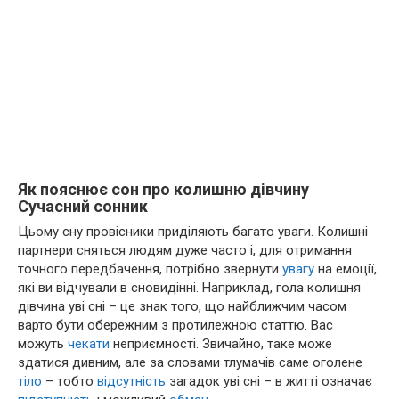
Як пояснює сон про колишню дівчину
Сучасний сонник
Цьому сну провісники приділяють багато уваги. Колишні
партнери сняться людям дуже часто і, для отримання
точного передбачення, потрібно звернути
увагу
на емоції,
які ви відчували в сновидінні. Наприклад, гола колишня
дівчина уві сні – це знак того, що найближчим часом
варто бути обережним з протилежною статтю. Вас
можуть
чекати
неприємності. Звичайно, таке може
здатися дивним, але за словами тлумачів саме оголене
тіло
– тобто
відсутність
загадок уві сні – в житті означає