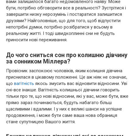
вами залишилося багато недомовленого наяву. Може
бути, потрібно обговорити все в реальності? Зустрітися і
завершити низку нерозумінь і постаратися залишитися
друзями? Найголовніше, що для того, щоб відпустити
непотрібні думки, потрібно розібратися у всьому в
реальному житті. І тоді швидкоплинні сни не будуть
приносити нові переживання.
До чого сниться сон про колишню дівчину
за сонником Міллера?
Провісник заспокоює чоловіків, яким колишня дівчина
приснилася в цікавому положенні. Це аж ніяк не означає,
що
вагітність
якось змусить вас відновити відносини. Уві
сні-все інакше. Вагітність колишньої дівчини говорить
тільки про те, що нові відносини, які у вас, може бути, вже
прямо зараз починаються, будуть набагато більш
щасливими і вдалими. І у них є великі шанси на успішне
продовження, і може бути саме ваша нова обраниця
стане супутницею Вашого життя.