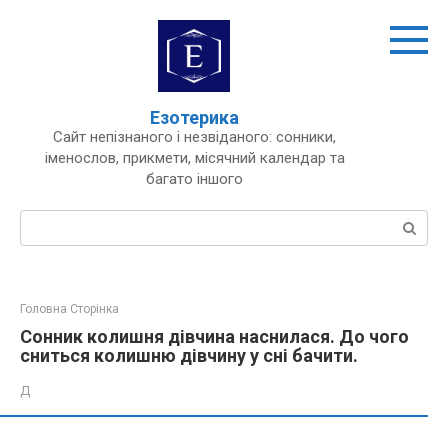
Перейти
до
вмісту
Езотерика
Сайт непізнаного і незвіданого: сонники,
іменослов, прикмети, місячний календар та
багато іншого
Пошук:
Головна Сторінка
Сонник колишня дівчина наснилася. До чого
сниться колишню дівчину у сні бачити.
Д