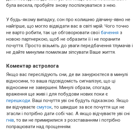
була весела, пробуйте знову поспілкуватися з нею.
У будь-якому випадку, сон про колишню дівчину-явно не
найгірше, що могло відвідати вас в світі мрій. Чого точно
не варто робити, так це обговорювати свої
бачення
з
новою партнеркою, щоб не образити її і не поранити
почуття. Просто візьміть до уваги передбачення тлумачів і
не дайте минулим помилкам зіпсувати Ваше життя.
Коментар астролога
Якщо вас переслідують сни, де ви занурюєтеся в минулі
відносини, то ваша підсвідомість сигналізує, що ці
відносини не завершені. Минулі образи, спогади,
враження ще живі і для побудови нових поки є
перешкоди
. Ваші почуття уві сні будуть підказкою. Якщо
ви відчуваєте
смуток
, то швидше за все почуття ще не
згасли і потрібно дати собі час. А якщо відчуваєте уві сні
гнів
, то ви не примирилися з розставанням і потрібно
попрацювати над прощенням.