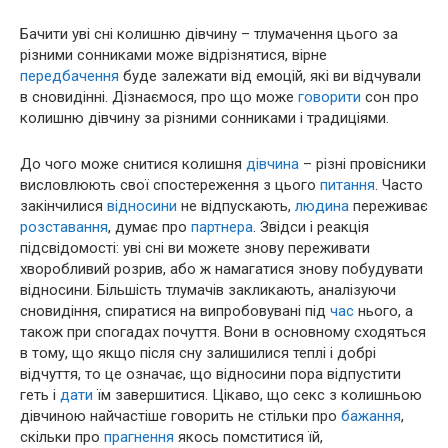
Бачити уві сні колишню дівчину – тлумачення цього за
різними сонниками може відрізнятися, вірне
передбачення
буде залежати від емоцій, які ви відчували
в сновидінні. Дізнаємося, про що може
говорити
сон про
колишню дівчину за різними сонниками і традиціями.
До чого може снитися колишня
дівчина
– різні провісники
висловлюють свої спостереження з цього
питання
. Часто
закінчилися
відносини
не відпускають,
людина
переживає
розставання
, думає про
партнера
. Звідси і реакція
підсвідомості: уві сні ви можете знову переживати
хворобливий розрив, або ж намагатися знову побудувати
відносини. Більшість тлумачів закликають, аналізуючи
сновидіння, спиратися на випробовувані під
час
нього, а
також при спогадах почуття. Вони в основному сходяться
в тому, що якщо після сну залишилися теплі і добрі
відчуття, то це означає, що відносини пора відпустити
геть і
дати
їм завершитися. Цікаво, що секс з колишньою
дівчиною найчастіше говорить не стільки про
бажання
,
скільки про
прагнення
якось помститися їй,