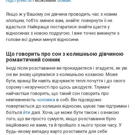
підступність
і можливий
обман
.
Якщо ж у Вашому сні дівчина проводить час з новим
хлопцем, тобто змінює вам, знайте: повернути її не
вдасться. Найкраще постаратися знайти щастя у
відносинах з новою подругою. І вже точно викинути з
голови всі думки минулі відносини.
Що говорить про сон з колишньою дівчиною
романтичний сонник
Іноді після розставання ви прокидаєтеся і згадуєте, як уві
сні ви знову цілувалися з колишньою коханою. Може
бути, вранці Ви навіть відчуваєте теплі почуття і до свого
сорому і незручності про щось шкодуєте. Тлумачі
найчастіше говорять, що такий сон говорить про
невпевненість
чоловіка
в собі. Він підсвідомо
повертається до колишніх відносин, шукає там підтримки і
боїться
йти
далі. Хоча, це може бути також і ознакою
того, що ви просто сумуєте, якщо розставання було
ініційовано не вами, та й пройшло з нього трохи часу. У
будь-якому випадку варто розставити для себе