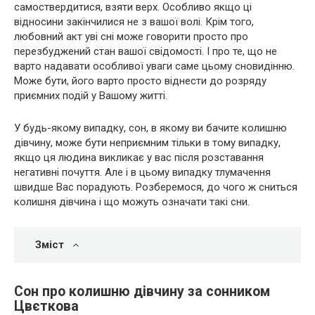
самоствердитися, взяти верх. Особливо якщо ці
відносини закінчилися не з вашої волі. Крім того,
любовний акт уві сні може говорити просто про
перезбуджений стан вашої свідомості. І про те, що не
варто надавати особливої уваги саме цьому сновидінню.
Може бути, його варто просто віднести до розряду
приємних подій у Вашому житті.
У будь-якому випадку, сон, в якому ви бачите колишню
дівчину, може бути неприємним тільки в тому випадку,
якщо ця людина викликає у вас після розставання
негативні почуття. Але і в цьому випадку тлумачення
швидше Вас порадують. Розберемося, до чого ж сниться
колишня дівчина і що можуть означати такі сни.
Зміст
Сон про колишню дівчину за сонником
Цвєткова