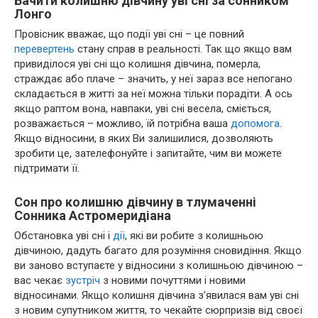
Бачити колишню дівчину уві сні за сонником
Лонго
Провісник вважає, що події уві сні – це повний
перевертень
стану справ в реальності. Так що якщо вам
привиділося уві сні що колишня дівчина, померла,
страждає або плаче – значить, у неї зараз все непогано
складається в житті за неї можна тільки порадіти. А ось
якщо раптом вона, навпаки, уві сні весела, сміється,
розважається – можливо, їй потрібна ваша
допомога
.
Якщо відносини, в яких Ви залишилися, дозволяють
зробити це, зателефонуйте і запитайте, чим ви можете
підтримати її.
Сон про колишню дівчину в тлумаченні
Сонника Астромеридіана
Обстановка уві сні і
дії
, які ви робите з колишньою
дівчиною, дадуть багато для розуміння сновидіння. Якщо
ви заново вступаєте у відносини з колишньою дівчиною –
вас чекає
зустріч
з новими почуттями і новими
відносинами. Якщо колишня дівчина з’явилася вам уві сні
з новим супутником життя, то чекайте сюрпризів від своєї