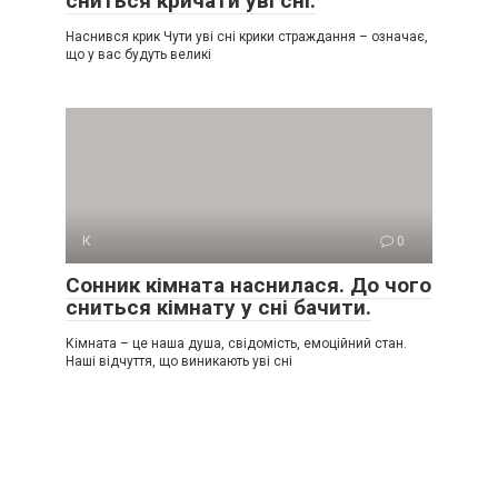
сниться кричати уві сні.
Наснився крик Чути уві сні крики страждання – означає,
що у вас будуть великі
К
0
Сонник кімната наснилася. До чого
сниться кімнату у сні бачити.
Кімната – це наша душа, свідомість, емоційний стан.
Наші відчуття, що виникають уві сні