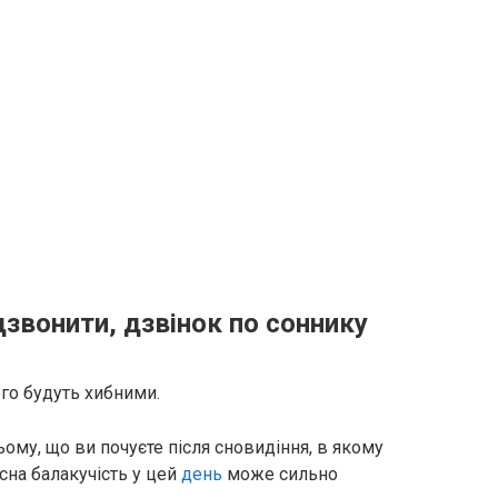
дзвонити, дзвінок по соннику
ого будуть хибними.
ому, що ви почуєте після сновидіння, в якому
асна балакучість у цей
день
може сильно