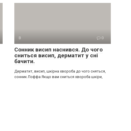
В
0
Сонник висип наснився. До чого
сниться висип, дерматит у сні
бачити.
Дерматит, висип, шкірна хвороба до чого сняться,
сонник Лоффа Якщо вам сниться хвороба шкіри,