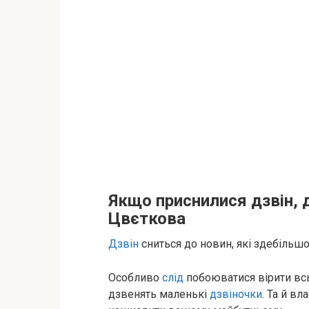
Якщо приснилися дзвін, 
Цвєткова
Дзвін
сниться до новин, які здебільш
Особливо
слід
побоюватися вірити всь
дзвенять маленькі
дзвіночки
. Та й вл