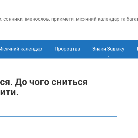
о: сонники, іменослов, прикмети, місячний календар та бага
Місячний календар
Пророцтва
Знаки Зодіаку
ся. До чого сниться
чити.