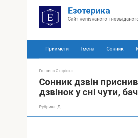
Перейти
Езотерика
до
вмісту
Сайт непізнаного і незвіданог
Прикмети
Імена
Сонник
Головна Сторінка
Сонник дзвін приснив
дзвінок у сні чути, ба
Рубрика:
Д