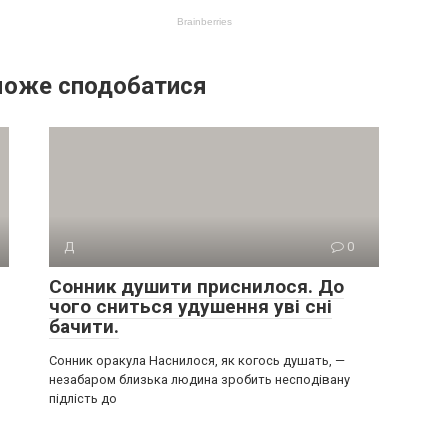
може сподобатися
Д
0
Сонник душити приснилося. До
чого сниться удушення уві сні
бачити.
Сонник оракула Наснилося, як когось душать, —
незабаром близька людина зробить несподівану
підлість до