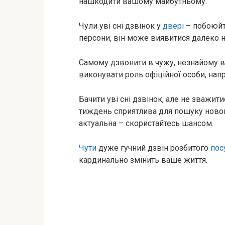
нашкодити вашому майбутньому.
Чули уві сні дзвінок у
двері
– побоюйте
персони, він може виявитися далеко н
Самому дзвонити в чужу, незнайому ва
виконувати роль офіційної особи, напр
Бачити уві сні дзвінок, але не зважит
тиждень сприятлива для пошуку новог
актуальна – скористайтесь шансом.
Чути
дуже гучний дзвін розбитого
пос
кардинально змінить ваше життя.