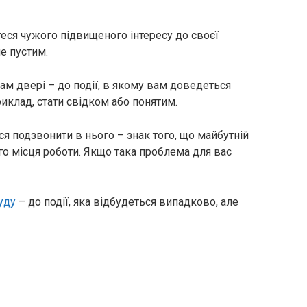
ся чужого підвищеного інтересу до своєї
е пустим.
м двері – до події, в якому вам доведеться
иклад, стати свідком або понятим.
ися подзвонити в нього – знак того, що майбутній
о місця роботи. Якщо така проблема для вас
уду
– до події, яка відбудеться випадково, але