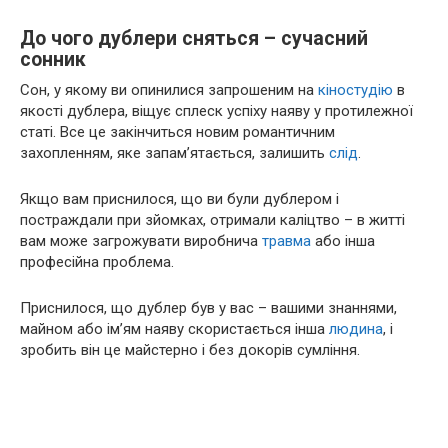
До чого дублери сняться – сучасний
сонник
Сон, у якому ви опинилися запрошеним на
кіностудію
в
якості дублера, віщує сплеск успіху наяву у протилежної
статі. Все це закінчиться новим романтичним
захопленням, яке запам’ятається, залишить
слід
.
Якщо вам приснилося, що ви були дублером і
постраждали при зйомках, отримали каліцтво – в житті
вам може загрожувати виробнича
травма
або інша
професійна проблема.
Приснилося, що дублер був у вас – вашими знаннями,
майном або ім’ям наяву скористається інша
людина
, і
зробить він це майстерно і без докорів сумління.