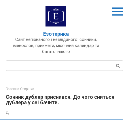
Перейти
до
вмісту
Езотерика
Сайт непізнаного і незвіданого: сонники,
іменослов, прикмети, місячний календар та
багато іншого
Пошук:
Головна Сторінка
Сонник дублер приснився. До чого сниться
дублера у сні бачити.
Д