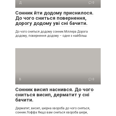
Д
0
Сонник йти додому приснилося.
До чого сниться повернення,
дорогу додому уві сні бачити.
До чого сниться додому сонник Міллера Дорога
додому, повернення додому – одне з найбільш
В
0
Сонник висип наснився. До чого
сниться висип, дерматит у сні
бачити.
Дерматит, висип, шкірна хвороба до чого сняться,
сонник Лоффа Якщо вам сниться хвороба шкіри,