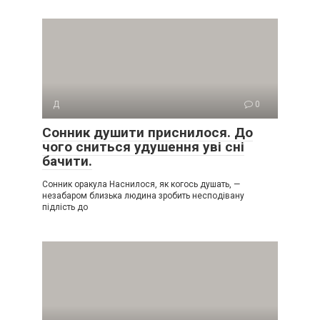
Д
0
Сонник душити приснилося. До
чого сниться удушення уві сні
бачити.
Сонник оракула Наснилося, як когось душать, —
незабаром близька людина зробить несподівану
підлість до