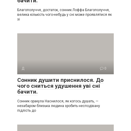
бачити.
Благополуччя, достаток, сонник Лоффа Благополуччя,
велика кількість чого-небудь у сні може проявлятися як
зі
Д
0
Сонник душити приснилося. До
чого сниться удушення уві сні
бачити.
Сонник оракула Наснилося, як когось душать, —
незабаром близька людина зробить несподівану
підлість до