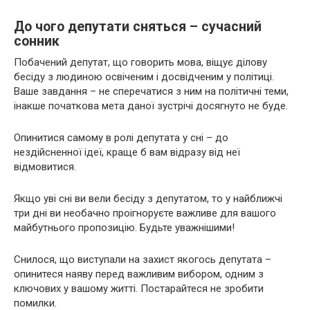
До чого депутати сняться – сучасний
сонник
Побачений депутат, що говорить мова, віщує ділову
бесіду з людиною освіченим і досвідченим у політиці.
Ваше завдання – не сперечатися з ним на політичні теми,
інакше початкова мета даної зустрічі досягнуто не буде.
Опинитися самому в ролі депутата у сні – до
нездійсненної ідеї, краще б вам відразу від неї
відмовитися.
Якщо уві сні ви вели бесіду з депутатом, то у найближчі
три дні ви необачно проігноруєте важливе для вашого
майбутнього пропозицію. Будьте уважнішими!
Снилося, що виступали на захист якогось депутата –
опинитеся наяву перед важливим вибором, одним з
ключових у вашому житті. Постарайтеся не зробити
помилки.