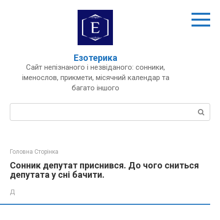
Перейти
до
вмісту
Езотерика
Сайт непізнаного і незвіданого: сонники,
іменослов, прикмети, місячний календар та
багато іншого
Пошук:
Головна Сторінка
Сонник депутат приснився. До чого сниться
депутата у сні бачити.
Д