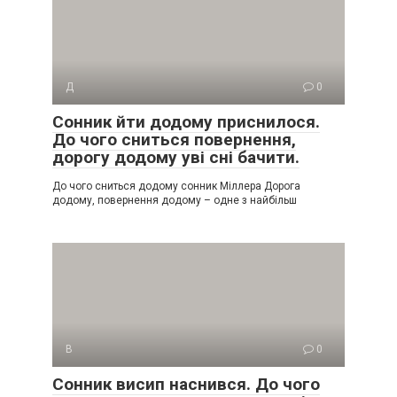
Д
0
Сонник йти додому приснилося.
До чого сниться повернення,
дорогу додому уві сні бачити.
До чого сниться додому сонник Міллера Дорога
додому, повернення додому – одне з найбільш
В
0
Сонник висип наснився. До чого