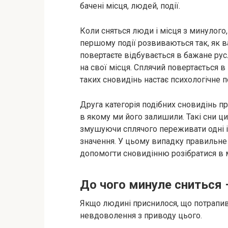
бачені місця, людей, події.
Коли сняться люди і місця з минулого,
першому події розвиваються так, як ва
повертаєте відбувається в бажане русл
на свої місця. Сплячий повертається в
таких сновидінь настає психологічне 
Друга категорія подібних сновидінь п
в якому ми його залишили. Такі сни ц
змушуючи сплячого переживати одні і 
значення. У цьому випадку правильне
допомогти сновидінню розібратися в м
До чого минуле сниться 
Якщо людині приснилося, що потрапив 
невдоволення з приводу цього.