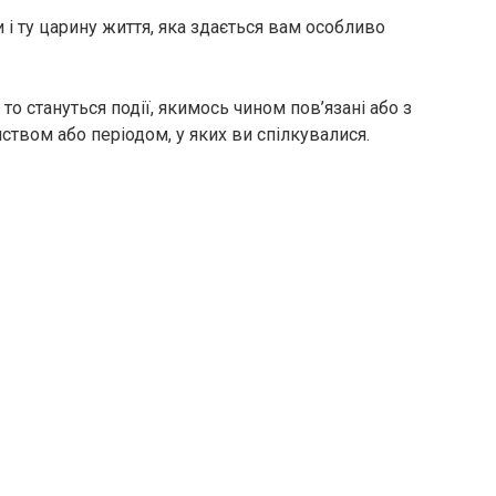
 і ту царину життя, яка здається вам особливо
о стануться події, якимось чином пов’язані або з
ством або періодом, у яких ви спілкувалися.