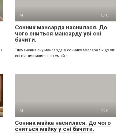
М
0
Сонник мансарда наснилася. До
чого сниться мансарду уві сні
бачити.
 і
Тлумачення сну мансарда в соннику Міллера Якщо уві
сні ви виявилися на темній і
М
0
Сонник майка наснилася. До чого
сниться майку у сні бачити.