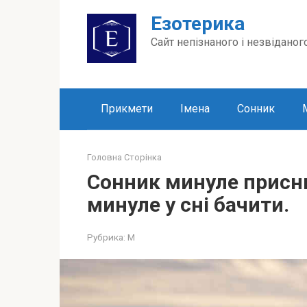
Перейти
Езотерика
до
вмісту
Сайт непізнаного і незвіданог
Прикмети
Імена
Сонник
Головна Сторінка
Сонник минуле присни
минуле у сні бачити.
Рубрика:
М