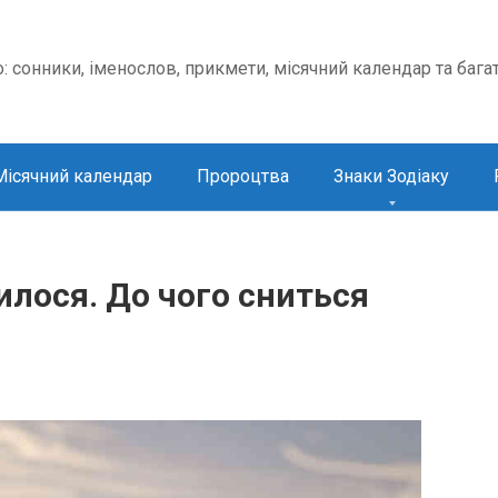
о: сонники, іменослов, прикмети, місячний календар та бага
Місячний календар
Пророцтва
Знаки Зодіаку
лося. До чого сниться