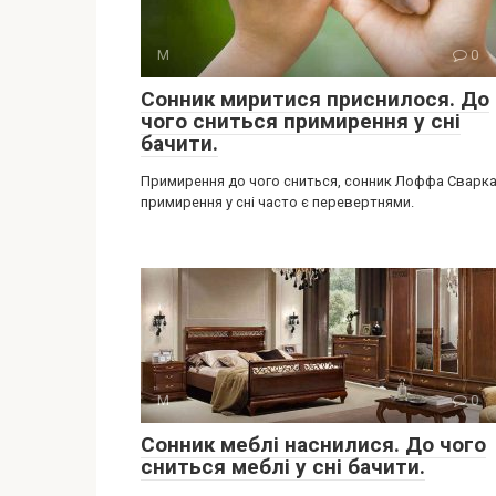
М
0
Сонник миритися приснилося. До
чого сниться примирення у сні
бачити.
Примирення до чого сниться, сонник Лоффа Сварка
примирення у сні часто є перевертнями.
М
0
Сонник меблі наснилися. До чого
сниться меблі у сні бачити.