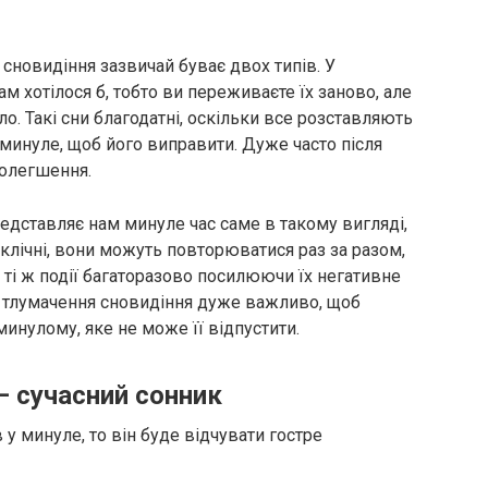
 сновидіння зазвичай буває двох типів. У
м хотілося б, тобто ви переживаєте їх заново, але
о. Такі сни благодатні, оскільки все розставляють
 минуле, щоб його виправити. Дуже часто після
полегшення.
редставляє нам минуле час саме в такому вигляді,
иклічні, вони можуть повторюватися раз за разом,
ті ж події багаторазово посилюючи їх негативне
 тлумачення сновидіння дуже важливо, щоб
инулому, яке не може її відпустити.
– сучасний сонник
у минуле, то він буде відчувати гостре