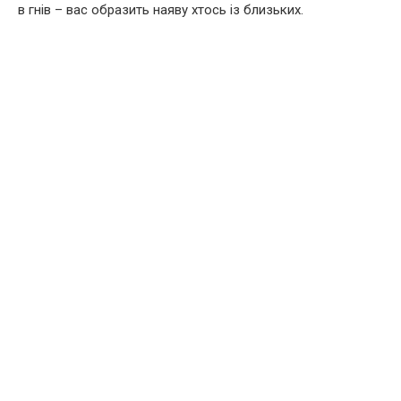
в гнів – вас образить наяву хтось із близьких.