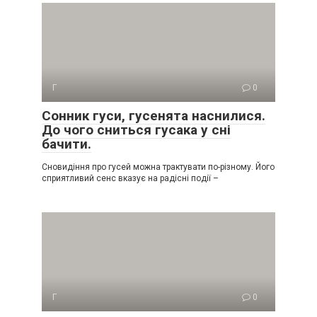
Г
0
Сонник гуси, гусенята наснилися.
До чого сниться гусака у сні
бачити.
Сновидіння про гусей можна трактувати по-різному. Його
сприятливий сенс вказує на радісні події –
Г
0