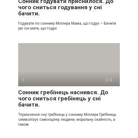
Сонник годувати приснилося. До
чого сниться годування у сні
бачити.
Годувати по соннику Міллера Мама, що годує – Бачити
уві сні мати, що годує
Г
0
Сонник гребінець наснився. До
чого сниться гребінець у сні
бачити.
Тлумачення сну гребінець у соннику Міллера Гребінець
символізує самооцінку людини, моральну охайність, а
також