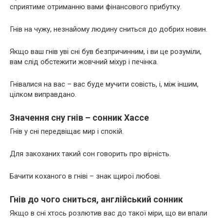
сприятиме отриманню вами фінансового прибутку.
Гнів на чужу, незнайому людину сниться до добрих новин.
Якщо ваш гнів уві сні був безпричинним, і ви це розуміли,
вам слід обстежити жовчний міхур і печінка.
Гнівалися на вас – вас буде мучити совість, і, між іншим,
цілком виправдано.
Значення сну гнів – сонник Хассе
Гнів у сні передвіщає мир і спокій.
Для закоханих такий сон говорить про вірність.
Бачити коханого в гніві – знак щирої любові.
Гнів до чого сниться, англійський сонник
Якщо в сні хтось розлютив вас до такої міри, що ви впали