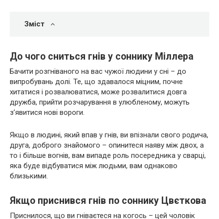
Зміст
До чого сниться гнів у соннику Міллера
Бачити розгніваного на вас чужої людини у сні – до
випробувань долі. Те, що здавалося міцним, почне
хитатися і розвалюватися, може розвалитися довга
дружба, прийти розчарування в улюбленому, можуть
з’явитися нові вороги.
Якщо в людині, який впав у гнів, ви впізнали свого родича,
друга, доброго знайомого – опинитеся наяву між двох, а
то і більше вогнів, вам випаде роль посередника у сварці,
яка буде відбуватися між людьми, вам однаково
близькими.
Якщо приснився гнів по соннику Цвєткова
Приснилося, що ви гніваєтеся на когось – цей чоловік