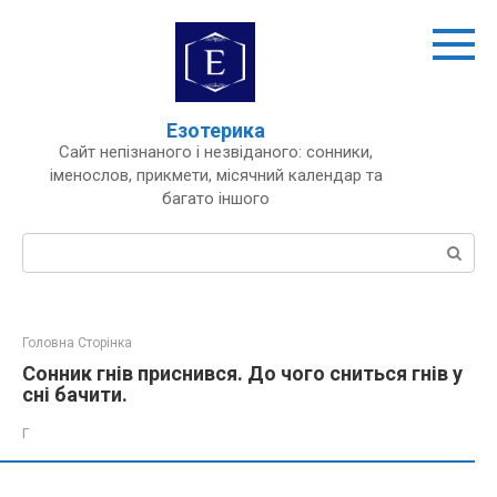
Перейти
до
вмісту
Езотерика
Сайт непізнаного і незвіданого: сонники,
іменослов, прикмети, місячний календар та
багато іншого
Пошук:
Головна Сторінка
Сонник гнів приснився. До чого сниться гнів у
сні бачити.
Г