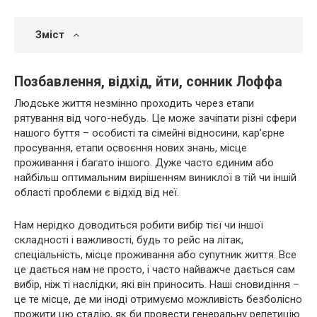
Зміст
Позбавлення, відхід, йти, сонник Лоффа
Людське життя незмінно проходить через етапи
рятування від чого-небудь. Це може зачіпати різні сфери
нашого буття – особисті та сімейні відносини, кар’єрне
просування, етапи освоєння нових знань, місце
проживання і багато іншого. Дуже часто єдиним або
найбільш оптимальним вирішенням виниклої в тій чи іншій
області проблеми є відхід від неї.
Нам нерідко доводиться робити вибір тієї чи іншої
складності і важливості, будь то рейс на літак,
спеціальність, місце проживання або супутник життя. Все
це дається нам не просто, і часто найважче дається сам
вибір, ніж ті наслідки, які він приносить. Наші сновидіння –
це те місце, де ми іноді отримуємо можливість безболісно
прожити цю стадію, як би провести генеральну репетицію