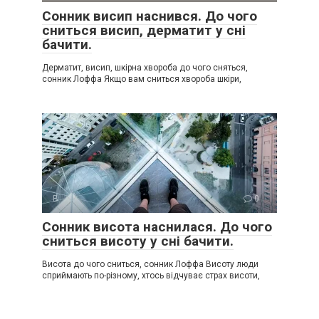
Сонник висип наснився. До чого
сниться висип, дерматит у сні
бачити.
Дерматит, висип, шкірна хвороба до чого сняться,
сонник Лоффа Якщо вам сниться хвороба шкіри,
В
0
Сонник висота наснилася. До чого
сниться висоту у сні бачити.
Висота до чого сниться, сонник Лоффа Висоту люди
сприймають по-різному, хтось відчуває страх висоти,