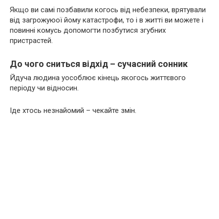
Якщо ви самі позбавили когось від небезпеки, врятували
від загрожуюої йому катастрофи, то і в житті ви можете і
повинні комусь допомогти позбутися згубних
пристрастей.
До чого сниться відхід – сучасний сонник
Йдуча людина уособлює кінець якогось життєвого
періоду чи відносин.
Іде хтось незнайомий – чекайте змін.