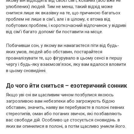
якому він відходить від своєї сім’ї, коханих (або вже не
улюблених) людей. Тим не менш, такий відхід може
снитися лише як вказівку на те, що причиною багатьох
проблем не лише в сім’ї, але і в цілому, є втома від
побутових проблем, і короткочасний відпочинок у відриві
від сім’ї багато допоміг би поставити на місце.
Побачивши сон, у якому ви намагаєтеся піти від будь-
яких умов, людей або обставин, постарайтеся
проаналізувати те, що фігурувало в цьому сенсі в першу
чергу і будь-яку взаємозв’язок, яку вам вдалося вловити
в цьому сновидінні.
До чого йти сниться – езотеричний сонник
Якщо уві сні ви щасливим чином позбулися якоюсь
загрозливою вам небезпеки або загрожують бідою
обставин, значить, наяву ви перебуваєте в полоні певних
стереотипів, оман або поганих звичок, які позбавляють
вас свободи дій. Особливо це стосується сновидінь. в
яких ви опинилися в полоні, а потім щасливо уникли його.