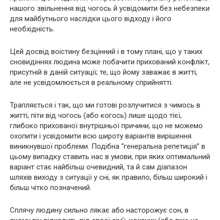
нашого звільнення від чогось й усвідомити без небезпеки
для майбутнього наслідки цього відходу і його
необхідність.
Цей досвід воістину безцінний і в тому плані, що у таких
сновидіннях людина може побачити прихований конфлікт,
присутній в даній ситуації; те, що йому заважає в житті,
але не усвідомлюється в реальному сприйнятті.
Трапляється і так, що ми готові розлучитися з чимось в
житті, піти від чогось (або когось) лише щодо тієї,
глибоко прихованої внутрішньої причини, що не можемо
охопити і усвідомити всю широту варіантів вирішення
виникнувшої проблеми. Подібна “генеральна репетиція” в
цьому випадку ставить нас в умови, при яких оптимальний
варіант стає найбільш очевидний, та й сам діапазон
шляхів виходу з ситуації у сні, як правило, більш широкий і
більш чітко позначений.
Сплячу людину сильно лякає або насторожує сон, в