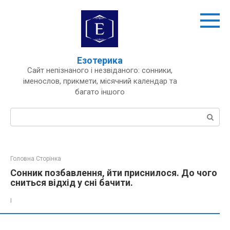
Перейти
до
вмісту
Езотерика
Сайт непізнаного і незвіданого: сонники,
іменослов, прикмети, місячний календар та
багато іншого
Пошук:
Головна Сторінка
Сонник позбавлення, йти приснилося. До чого
сниться відхід у сні бачити.
І