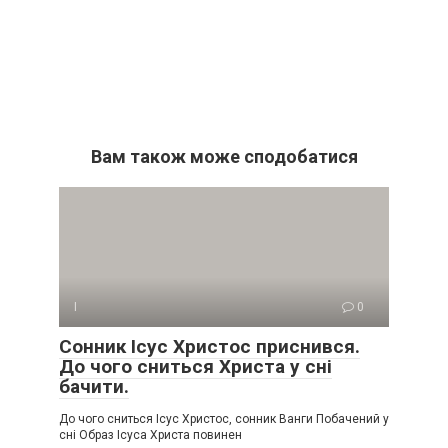
Вам також може сподобатися
І
0
Сонник Ісус Христос приснився.
До чого сниться Христа у сні
бачити.
До чого сниться Ісус Христос, сонник Ванги Побачений у
сні Образ Ісуса Христа повинен