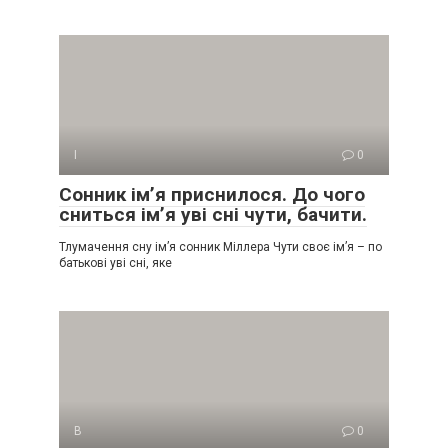
І
0
Сонник ім’я приснилося. До чого
сниться ім’я уві сні чути, бачити.
Тлумачення сну ім’я сонник Міллера Чути своє ім’я – по
батькові уві сні, яке
В
0