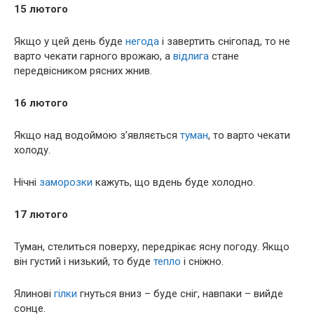
15 лютого
Якщо у цей день буде
негода
і завертить снігопад, то не
варто чекати гарного врожаю, а
відлига
стане
передвісником рясних жнив.
16 лютого
Якщо над водоймою з’являється
туман
, то варто чекати
холоду.
Нічні
заморозки
кажуть, що вдень буде холодно.
17 лютого
Туман, стелиться поверху, передрікає ясну погоду. Якщо
він густий і низький, то буде
тепло
і сніжно.
Ялинові
гілки
гнуться вниз – буде сніг, навпаки – вийде
сонце.