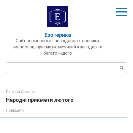
Перейти
до
вмісту
Езотерика
Сайт непізнаного і незвіданого: сонники,
іменослов, прикмети, місячний календар та
багато іншого
Пошук:
Головна Сторінка
Народні прикмети лютого
Прикмети