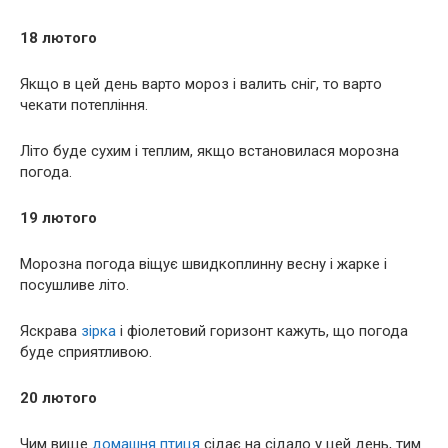
18 лютого
Якщо в цей день варто мороз і валить сніг, то варто
чекати потепління.
Літо буде сухим і теплим, якщо встановилася морозна
погода.
19 лютого
Морозна погода віщує швидкоплинну весну і жарке і
посушливе літо.
Яскрава
зірка
і фіолетовий горизонт кажуть, що погода
буде сприятливою.
20 лютого
Чим вище
домашня птиця
сідає на сідало у цей день, тим