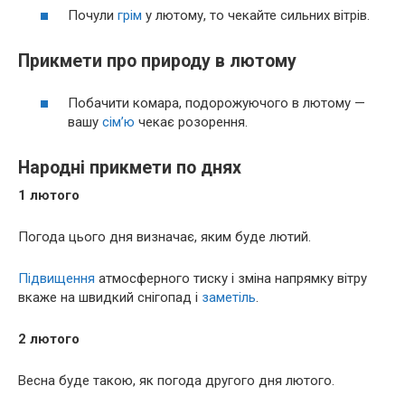
Почули
грім
у лютому, то чекайте сильних вітрів.
Прикмети про природу в лютому
Побачити комара, подорожуючого в лютому —
вашу
сім’ю
чекає розорення.
Народні прикмети по днях
1 лютого
Погода цього дня визначає, яким буде лютий.
Підвищення
атмосферного тиску і зміна напрямку вітру
вкаже на швидкий снігопад і
заметіль
.
2 лютого
Весна буде такою, як погода другого дня лютого.