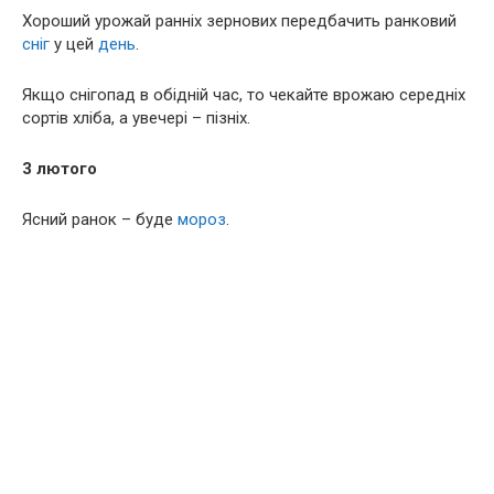
Хороший урожай ранніх зернових передбачить ранковий
сніг
у цей
день
.
Якщо снігопад в обідній час, то чекайте врожаю середніх
сортів хліба, а увечері – пізніх.
3 лютого
Ясний ранок – буде
мороз
.