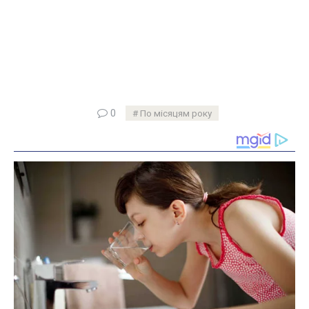
0
По місяцям року