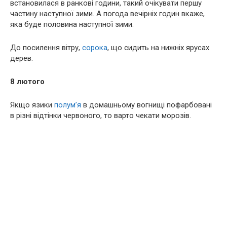
встановилася в ранкові години, такий очікувати першу
частину наступної зими. А погода вечірніх годин вкаже,
яка буде половина наступної зими.
До посилення вітру,
сорока
, що сидить на нижніх ярусах
дерев.
8 лютого
Якщо язики
полум’я
в домашньому вогнищі пофарбовані
в різні відтінки червоного, то варто чекати морозів.