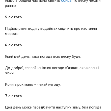
Якщо в обідній час ясно світить
сонце
, то весну чекати
ранню.
5 лютого
Підйом рівня води у водоймах свідчить про настання
морозів.
6 лютого
Який цей день, така погода всю весну буде.
До доброї, теплої і сніжної погоди з’являться численні
зірки.
Коли зірок мало – чекай негоду.
7 лютого
Цей день може передбачити наступну зиму. Яка погода