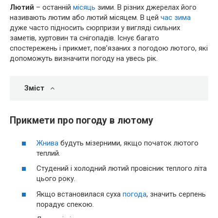
Лютий
– останній
місяць
зими. В різних джерелах його
називають лютим або лютий місяцем. В цей
час
зима
дуже часто підносить сюрпризи у вигляді сильних
заметів, хуртовин та снігопадів. Існує багато
спостережень і прикмет, пов’язаних з погодою лютого, які
допоможуть визначити погоду на увесь рік.
Зміст
Прикмети про погоду в лютому
Жнива
будуть мізерними, якщо початок лютого
теплий.
Студений і холодний лютий провісник теплого літа
цього року.
Якщо встановилася суха
погода
, значить серпень
порадує спекою.