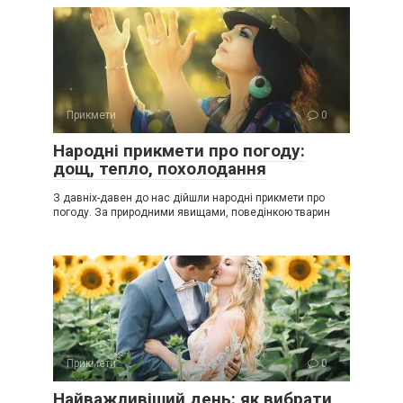
Прикмети
0
Народні прикмети про погоду:
дощ, тепло, похолодання
З давніх-давен до нас дійшли народні прикмети про
погоду. За природними явищами, поведінкою тварин
Прикмети
0
Найважливіший день: як вибрати