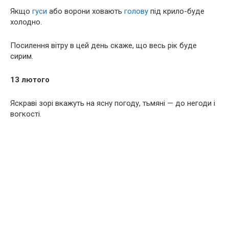
Якщо
гуси
або ворони ховають
голову
під крило-буде
холодно.
Посилення вітру в цей день скаже, що весь рік буде
сирим.
13 лютого
Яскраві зорі вкажуть на ясну погоду, тьмяні — до негоди і
вогкості.