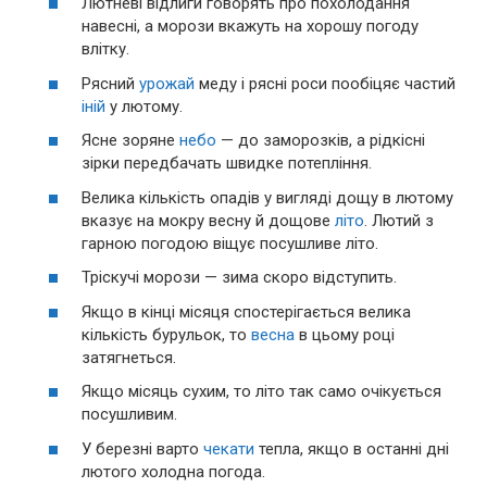
Лютневі відлиги говорять про похолодання
навесні, а морози вкажуть на хорошу погоду
влітку.
Рясний
урожай
меду і рясні роси пообіцяє частий
іній
у лютому.
Ясне зоряне
небо
— до заморозків, а рідкісні
зірки передбачать швидке потепління.
Велика кількість опадів у вигляді дощу в лютому
вказує на мокру весну й дощове
літо
. Лютий з
гарною погодою віщує посушливе літо.
Тріскучі морози — зима скоро відступить.
Якщо в кінці місяця спостерігається велика
кількість бурульок, то
весна
в цьому році
затягнеться.
Якщо місяць сухим, то літо так само очікується
посушливим.
У березні варто
чекати
тепла, якщо в останні дні
лютого холодна погода.