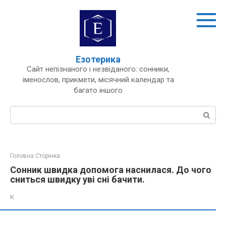
Перейти
до
вмісту
Езотерика
Сайт непізнаного і незвіданого: сонники,
іменослов, прикмети, місячний календар та
багато іншого
Пошук:
Головна Сторінка
Сонник швидка допомога наснилася. До чого
сниться швидку уві сні бачити.
К