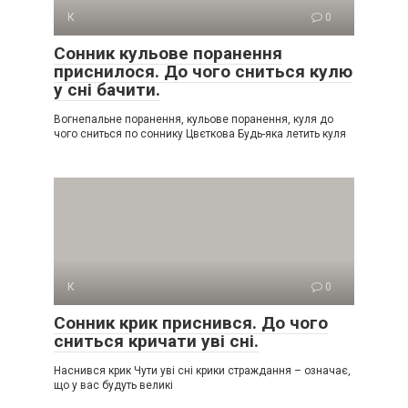
К
0
Сонник кульове поранення
приснилося. До чого сниться кулю
у сні бачити.
Вогнепальне поранення, кульове поранення, куля до
чого сниться по соннику Цвєткова Будь-яка летить куля
К
0
Сонник крик приснився. До чого
сниться кричати уві сні.
Наснився крик Чути уві сні крики страждання – означає,
що у вас будуть великі