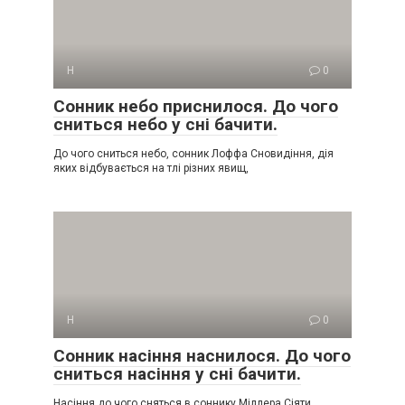
Н
0
Сонник небо приснилося. До чого
сниться небо у сні бачити.
До чого сниться небо, сонник Лоффа Сновидіння, дія
яких відбувається на тлі різних явищ,
Н
0
Сонник насіння наснилося. До чого
сниться насіння у сні бачити.
Насіння до чого сняться в соннику Міллера Сіяти