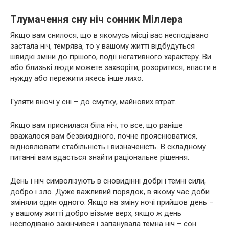
Тлумачення сну ніч сонник Міллера
Якщо вам снилося, що в якомусь місці вас несподівано
застала ніч, темрява, то у вашому житті відбудуться
швидкі зміни до гіршого, події негативного характеру. Ви
або близькі люди можете захворіти, розоритися, впасти в
нужду або пережити якесь інше лихо.
Гуляти вночі у сні – до смутку, майнових втрат.
Якщо вам приснилася біла ніч, то все, що раніше
вважалося вам безвихідного, почне прояснюватися,
відновлювати стабільність і визначеність. В складному
питанні вам вдасться знайти раціональне рішення.
День і ніч символізують в сновидінні добрі і темні сили,
добро і зло. Дуже важливий порядок, в якому час доби
зміняли один одного. Якщо на зміну ночі прийшов день –
у вашому житті добро візьме верх, якщо ж день
несподівано закінчився і запанувала темна ніч – сон