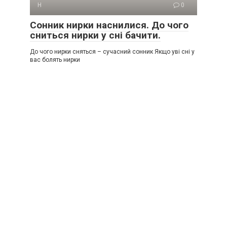
Н
0
Сонник нирки наснилися. До чого
сниться нирки у сні бачити.
До чого нирки сняться – сучасний сонник Якщо уві сні у
вас болять нирки