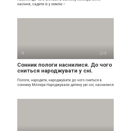
насіння, садити їх у землю –
П
0
Сонник пологи наснилися. До чого
сниться народжувати у сні.
Пологи, народити, народжувати до чого сниться в
соннику Міллера Народжували дитину уві сні, наснилися