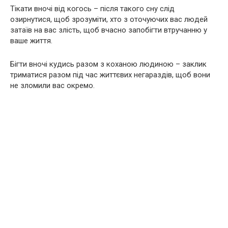
Тікати вночі від когось – після такого сну слід
озирнутися, щоб зрозуміти, хто з оточуючих вас людей
затаїв на вас злість, щоб вчасно запобігти втручанню у
ваше життя.
Бігти вночі кудись разом з коханою людиною – заклик
триматися разом під час життєвих негараздів, щоб вони
не зломили вас окремо.