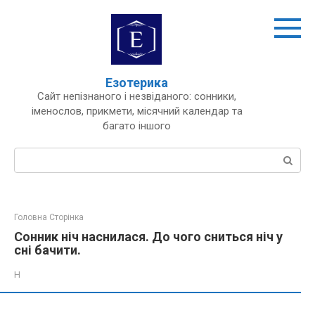
Перейти
до
вмісту
Езотерика
Сайт непізнаного і незвіданого: сонники,
іменослов, прикмети, місячний календар та
багато іншого
Пошук:
Головна Сторінка
Сонник ніч наснилася. До чого сниться ніч у
сні бачити.
Н