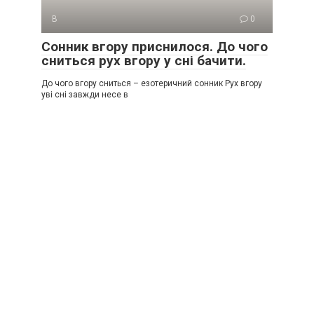
В
0
Сонник вгору приснилося. До чого
сниться рух вгору у сні бачити.
До чого вгору сниться – езотеричний сонник Рух вгору
уві сні завжди несе в