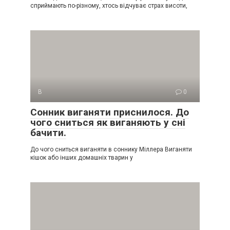
сприймають по-різному, хтось відчуває страх висоти,
В
0
Сонник виганяти приснилося. До
чого сниться як виганяють у сні
бачити.
До чого сниться виганяти в соннику Міллера Виганяти
кішок або інших домашніх тварин у