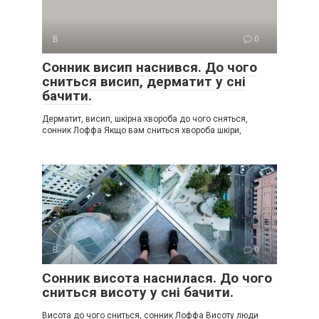
В
0
Сонник висип наснився. До чого
сниться висип, дерматит у сні
бачити.
Дерматит, висип, шкірна хвороба до чого сняться,
сонник Лоффа Якщо вам сниться хвороба шкіри,
В
0
Сонник висота наснилася. До чого
сниться висоту у сні бачити.
Висота до чого сниться, сонник Лоффа Висоту люди