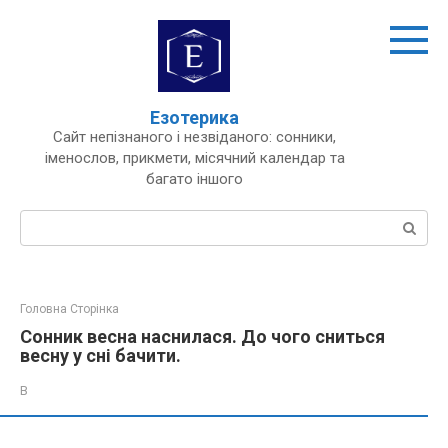
Перейти
до
вмісту
Езотерика
Сайт непізнаного і незвіданого: сонники,
іменослов, прикмети, місячний календар та
багато іншого
Пошук:
Головна Сторінка
Сонник весна наснилася. До чого сниться
весну у сні бачити.
В