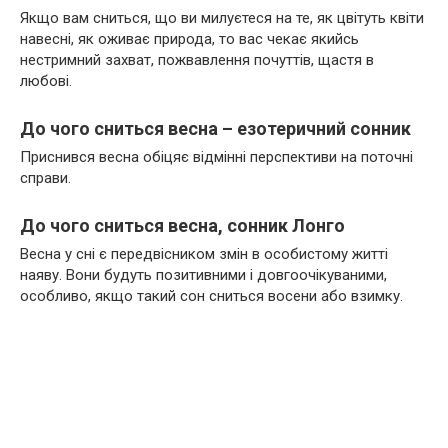
Якщо вам сниться, що ви милуєтеся на те, як цвітуть квіти
навесні, як оживає природа, то вас чекає якийсь
нестримний захват, пожвавлення почуттів, щастя в
любові.
До чого сниться весна – езотеричний сонник
Приснився весна обіцяє відмінні перспективи на поточні
справи.
До чого сниться весна, сонник Лонго
Весна у сні є передвісником змін в особистому житті
наяву. Вони будуть позитивними і довгоочікуваними,
особливо, якщо такий сон сниться восени або взимку.