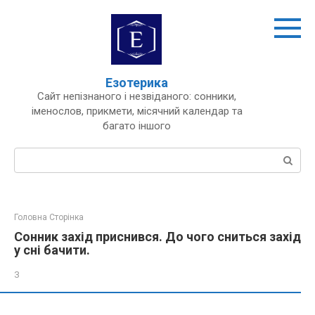
Перейти
до
вмісту
Езотерика
Сайт непізнаного і незвіданого: сонники,
іменослов, прикмети, місячний календар та
багато іншого
Пошук:
Головна Сторінка
Сонник захід приснився. До чого сниться захід
у сні бачити.
З