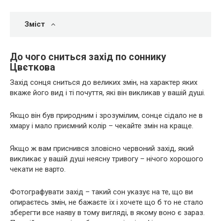
Зміст
До чого сниться захід по соннику
Цвєткова
Захід сонця сниться до великих змін, на характер яких
вкаже його вид і ті почуття, які він викликав у вашій душі.
Якщо він був природним і зрозумілим, сонце сідало не в
хмару і мало приємний колір – чекайте змін на краще.
Якщо ж вам приснився зловісно червоний захід, який
викликає у вашій душі неясну тривогу – нічого хорошого
чекати не варто.
Фотографувати захід – такий сон указує на те, що ви
опираєтесь змін, не бажаєте їх і хочете що б то не стало
зберегти все наяву в тому вигляді, в якому воно є зараз.