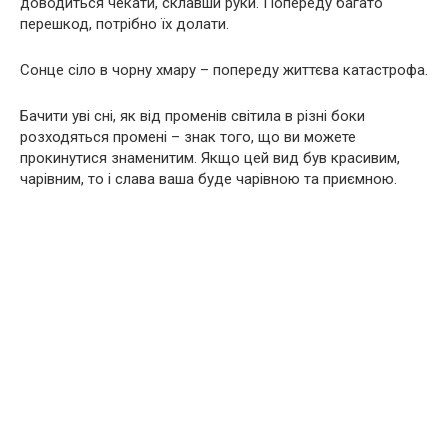
доводиться чекати, склавши руки. Попереду багато
перешкод, потрібно їх долати.
Сонце сіло в чорну хмару – попереду життєва катастрофа.
Бачити уві сні, як від променів світила в різні боки
розходяться промені – знак того, що ви можете
прокинутися знаменитим. Якщо цей вид був красивим,
чарівним, то і слава ваша буде чарівною та приємною.