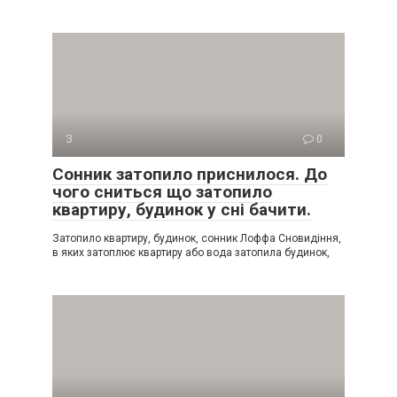
З
0
Сонник затопило приснилося. До
чого сниться що затопило
квартиру, будинок у сні бачити.
Затопило квартиру, будинок, сонник Лоффа Сновидіння,
в яких затоплює квартиру або вода затопила будинок,