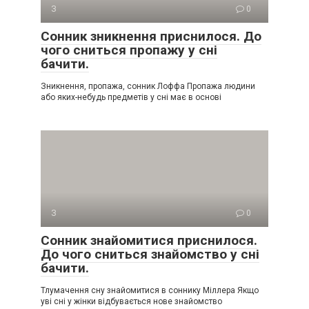
З
0
Сонник зникнення приснилося. До
чого сниться пропажу у сні
бачити.
Зникнення, пропажа, сонник Лоффа Пропажа людини
або яких-небудь предметів у сні має в основі
З
0
Сонник знайомитися приснилося.
До чого сниться знайомство у сні
бачити.
Тлумачення сну знайомитися в соннику Міллера Якщо
уві сні у жінки відбувається нове знайомство