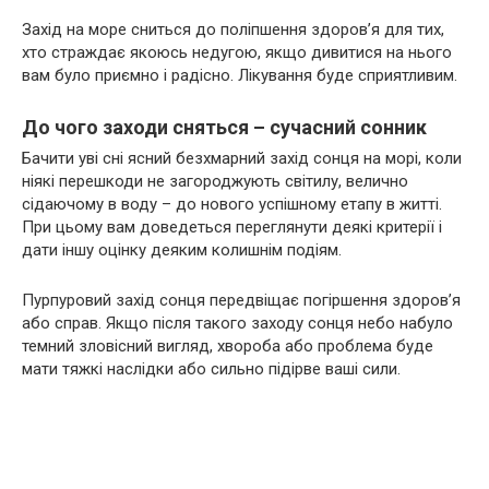
Захід на море сниться до поліпшення здоров’я для тих,
хто страждає якоюсь недугою, якщо дивитися на нього
вам було приємно і радісно. Лікування буде сприятливим.
До чого заходи сняться – сучасний сонник
Бачити уві сні ясний безхмарний захід сонця на морі, коли
ніякі перешкоди не загороджують світилу, велично
сідаючому в воду – до нового успішному етапу в житті.
При цьому вам доведеться переглянути деякі критерії і
дати іншу оцінку деяким колишнім подіям.
Пурпуровий захід сонця передвіщає погіршення здоров’я
або справ. Якщо після такого заходу сонця небо набуло
темний зловісний вигляд, хвороба або проблема буде
мати тяжкі наслідки або сильно підірве ваші сили.