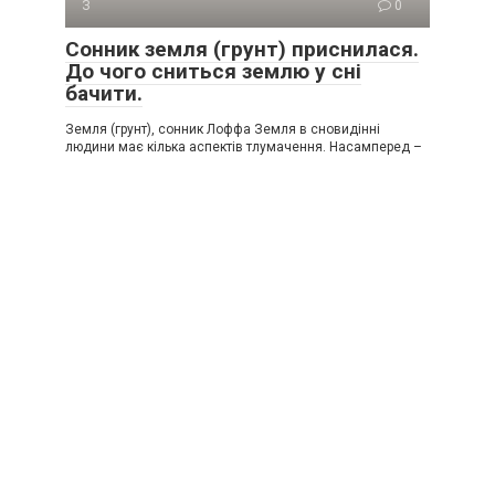
З
0
Сонник земля (грунт) приснилася.
До чого сниться землю у сні
бачити.
Земля (грунт), сонник Лоффа Земля в сновидінні
людини має кілька аспектів тлумачення. Насамперед –