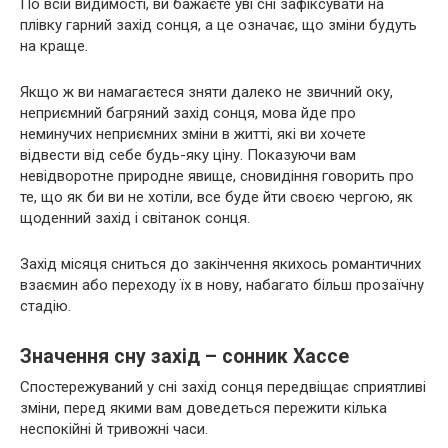
По всій видимості, ви бажаєте уві сні зафіксувати на
плівку гарний захід сонця, а це означає, що зміни будуть
на краще.
Якщо ж ви намагаєтеся зняти далеко не звичний оку,
неприємний багряний захід сонця, мова йде про
неминучих неприємних зміни в житті, які ви хочете
відвести від себе будь-яку ціну. Показуючи вам
невідворотне природне явище, сновидіння говорить про
те, що як би ви не хотіли, все буде йти своєю чергою, як
щоденний захід і світанок сонця.
Захід місяця сниться до закінчення якихось романтичних
взаємин або переходу їх в нову, набагато більш прозаїчну
стадію.
Значення сну захід – сонник Хассе
Спостережуваний у сні захід сонця передвіщає сприятливі
зміни, перед якими вам доведеться пережити кілька
неспокійні й тривожні часи.