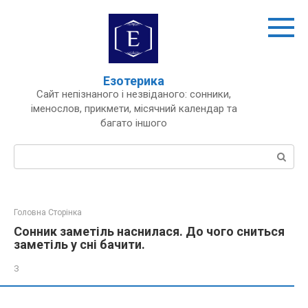
Перейти
до
вмісту
Езотерика
Сайт непізнаного і незвіданого: сонники,
іменослов, прикмети, місячний календар та
багато іншого
Пошук:
Головна Сторінка
Сонник заметіль наснилася. До чого сниться
заметіль у сні бачити.
З