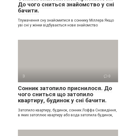
До чого сниться знайомство у сні
бачити.
Тлумачення сну знайомитися в соннику Міллера Якщо
уві сні у жінки відбувається нове знайомство
З
0
Сонник затопило приснилося. До
чого сниться що затопило
квартиру, будинок у сні бачити.
Затопило квартиру, будинок, сонник Лоффа Сновидіння,
в яких затоплює квартиру або вода затопила будинок,