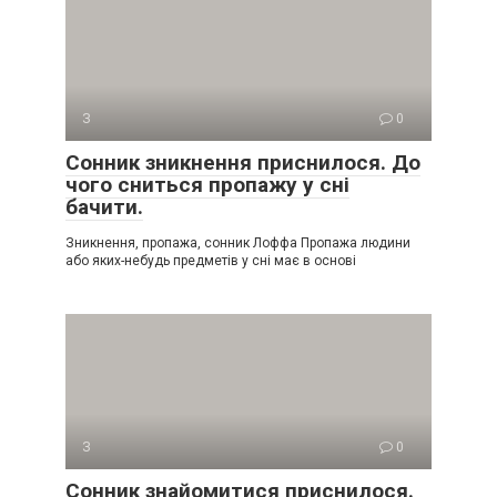
З
0
Сонник зникнення приснилося. До
чого сниться пропажу у сні
бачити.
Зникнення, пропажа, сонник Лоффа Пропажа людини
або яких-небудь предметів у сні має в основі
З
0
Сонник знайомитися приснилося.