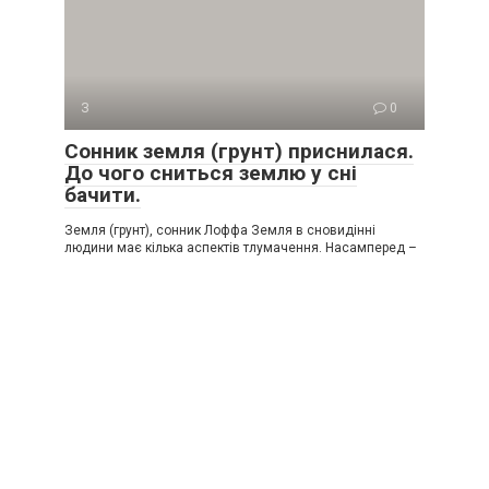
З
0
Сонник земля (грунт) приснилася.
До чого сниться землю у сні
бачити.
Земля (грунт), сонник Лоффа Земля в сновидінні
людини має кілька аспектів тлумачення. Насамперед –