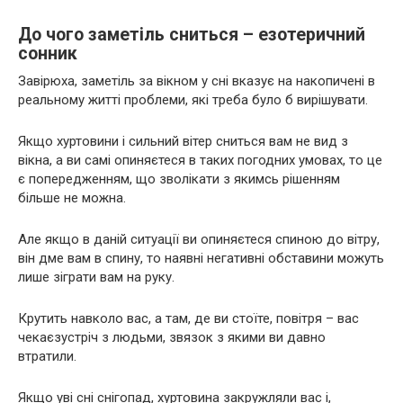
До чого заметіль сниться – езотеричний
сонник
Завірюха, заметіль за вікном у сні вказує на накопичені в
реальному житті проблеми, які треба було б вирішувати.
Якщо хуртовини і сильний вітер сниться вам не вид з
вікна, а ви самі опиняєтеся в таких погодних умовах, то це
є попередженням, що зволікати з якимсь рішенням
більше не можна.
Але якщо в даній ситуації ви опиняєтеся спиною до вітру,
він дме вам в спину, то наявні негативні обставини можуть
лише зіграти вам на руку.
Крутить навколо вас, а там, де ви стоїте, повітря – вас
чекаєзустріч з людьми, звязок з якими ви давно
втратили.
Якщо уві сні снігопад, хуртовина закружляли вас і,