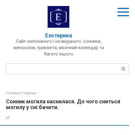
Перейти
до
вмісту
Езотерика
Сайт непізнаного і незвіданого: сонники,
іменослов, прикмети, місячний календар та
багато іншого
Пошук:
Головна Сторінка
Сонник могила наснилася. До чого сниться
могилу у сні бачити.
М