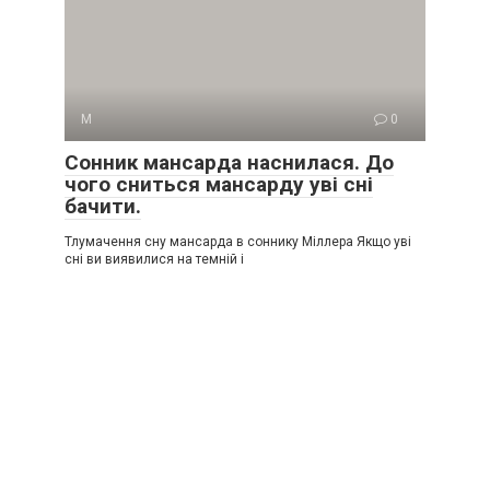
М
0
Сонник мансарда наснилася. До
чого сниться мансарду уві сні
бачити.
Тлумачення сну мансарда в соннику Міллера Якщо уві
сні ви виявилися на темній і