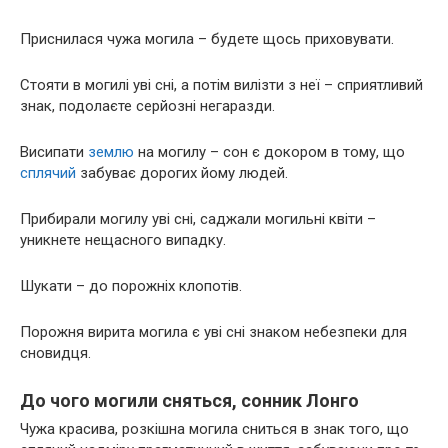
Приснилася чужа могила – будете щось приховувати.
Стояти в могилі уві сні, а потім вилізти з неї – сприятливий
знак, подолаєте серйозні негаразди.
Висипати
землю
на могилу – сон є докором в тому, що
сплячий
забуває дорогих йому людей.
Прибирали могилу уві сні, саджали могильні квіти –
уникнете нещасного випадку.
Шукати – до порожніх клопотів.
Порожня вирита могила є уві сні знаком небезпеки для
сновидця.
До чого могили сняться, сонник Лонго
Чужа красива, розкішна могила сниться в знак того, що