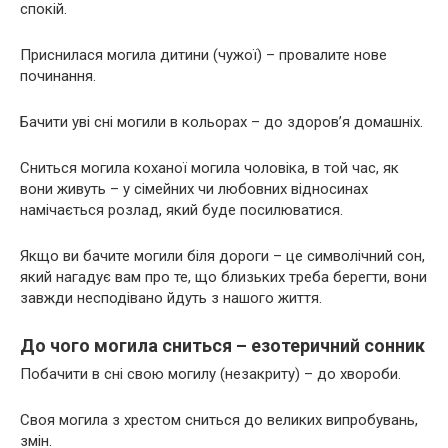
спокій.
Приснилася могила дитини (чужої) – провалите нове
починання.
Бачити уві сні могили в кольорах – до здоров’я домашніх.
Сниться могила коханої могила чоловіка, в той час, як
вони живуть – у сімейних чи любовних відносинах
намічається розлад, який буде посилюватися.
Якщо ви бачите могили біля дороги – це символічний сон,
який нагадує вам про те, що близьких треба берегти, вони
завжди несподівано йдуть з нашого життя.
До чого могила сниться – езотеричний сонник
Побачити в сні свою могилу (незакриту) – до хвороби.
Своя могила з хрестом сниться до великих випробувань,
змін.