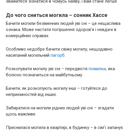
зважитеся зізнатися в чомусь наяву, і вам стане легше.
До чого сниться могила – сонник Хассе
Бачити могили безіменних людей уві сні – це нещаслива
ознака. Може настати погіршення здоров’я і невдачі в
комерційних справах.
Особливо недобре бачити свіжу могилу, нещодавно
насипаний могильний
пагорб
.
Розкопувати могилу уві сні – передвістя
помилки
, яка
болісно позначиться на майбутньому.
Бачити, як розкопують могилу інші – готуйтеся до
неприємностей від інших.
Забиратися на могили рідних людей уві сні – згадати
щось важливе.
Приснилася могила в квартирі, в будинку – в сім’ї запанує