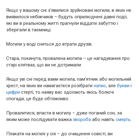
Якщо у вашому сні з’явилися зруйновані могили, в яких не
виявилося небіжчиків – будуть оприлюднені давні події,
які ви в реальному житті прагнули віддати забуттю і
зберігали в таємниці.
Могили у воді сняться до втрати друзів.
Стара, покинута, провалена могила – це нагадування про
старі клятвах, що ви не дотримали.
Якщо уві сні перед вами могила, пам’ятник або могильний
хрест, на яких ви намагаєтеся розібрати
напис
, але
букви
і
цифри
стерті, то наяву вас здолають якісь болючі
спогади, це буде обтяжливо.
Провалитися, впасти в могилу – дуже поганий сон, за
яким може послідувати важка
хвороба
або навіть
смерть
.
Плакати на могилі у сні – до очищення совісті, ви