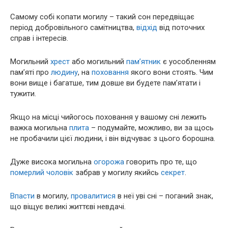
Самому собі копати могилу – такий сон передвіщає
період добровільного самітництва,
відхід
від поточних
справ і інтересів.
Могильний
хрест
або могильний
пам’ятник
є уособленням
пам’яті про
людину
, на
поховання
якого вони стоять. Чим
вони вище і багатше, тим довше ви будете пам’ятати і
тужити.
Якщо на місці чийогось поховання у вашому сні лежить
важка могильна
плита
– подумайте, можливо, ви за щось
не пробачили цієї людини, і він відчуває з цього борошна.
Дуже висока могильна
огорожа
говорить про те, що
померлий
чоловік
забрав у могилу якийсь
секрет
.
Впасти
в могилу,
провалитися
в неї уві сні – поганий знак,
що віщує великі життєві невдачі.