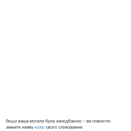
Якщо ваша могила була занедбаною – ви повністю
зміните наяву
коло
свого спілкування.