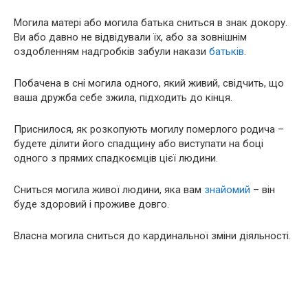
Могила матері або могила батька сниться в знак докору.
Ви або давно не відвідували їх, або за зовнішнім
оздобленням надгробків забули накази
батьків
.
Побачена в сні могила одного, який живий, свідчить, що
ваша дружба себе зжила, підходить до кінця.
Приснилося, як розкопують могилу померлого родича –
будете ділити його спадщину або виступати на боці
одного з прямих спадкоємців цієї людини.
Сниться могила живої людини, яка вам
знайомий
– він
буде здоровий і проживе довго.
Власна могила сниться до кардинальної зміни діяльності.