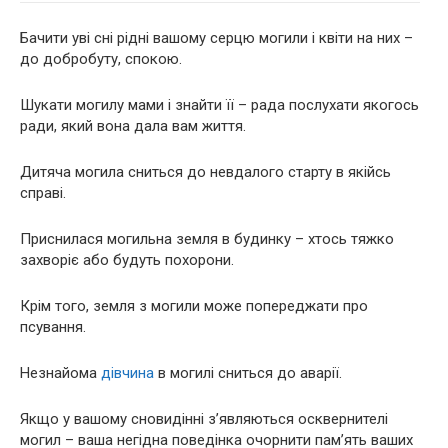
Бачити уві сні рідні вашому серцю могили і квіти на них –
до добробуту, спокою.
Шукати могилу мами і знайти її – рада послухати якогось
ради, який вона дала вам життя.
Дитяча могила сниться до невдалого старту в якійсь
справі.
Приснилася могильна земля в будинку – хтось тяжко
захворіє або будуть похорони.
Крім того, земля з могили може попереджати про
псування.
Незнайома
дівчина
в могилі сниться до аварії.
Якщо у вашому сновидінні з’являються осквернителі
могил – ваша негідна поведінка очорнити пам’ять ваших