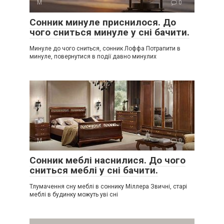
М
0
Сонник минуле приснилося. До
чого сниться минуле у сні бачити.
Минуле до чого сниться, сонник Лоффа Потрапити в
минуле, повернутися в події давно минулих
М
0
Сонник меблі наснилися. До чого
сниться меблі у сні бачити.
Тлумачення сну меблі в соннику Міллера Звичні, старі
меблі в будинку можуть уві сні