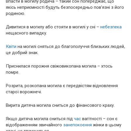
Впасти в могилу родича – такий сон попереджає, що
якісь неприємності будуть безпосередньо пов’язні з його
родиною.
Дивитися в могилу або стояти в могилі у сні –
небезпека
нещасного випадку.
Квіти
на могилі сняться до благополуччя близьких людей,
це добрий знак.
Приснилася порожня свіжовикопана могила – хтось
помре.
Розрита, розкопана могила є передвістям відновлення
старої ворожнечі.
Вирита дитяча могила сниться до фінансового краху.
Якщо дитяча могила сниться під
час
вагітності – сон є
відображенням звичайного
занепокоєння
жінки в цьому
стані, не тлумачиться.