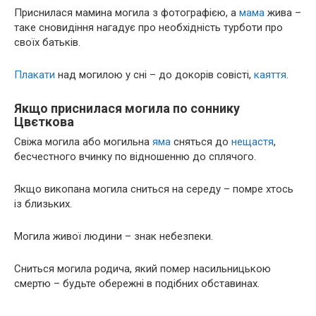
Приснилася мамина могила з фотографією, а
мама
жива –
таке сновидіння нагадує про необхідність турботи про
своїх батьків.
Плакати
над могилою у сні – до докорів совісті,
каяття
.
Якщо приснилася могила по соннику
Цвєткова
Свіжа могила або могильна
яма
сняться до
нещастя
,
бесчестного вчинку по відношенню до сплячого.
Якщо викопана могила сниться на середу – помре хтось
із близьких.
Могила живої людини – знак небезпеки.
Сниться могила родича, який помер насильницькою
смертю – будьте обережні в подібних обставинах.