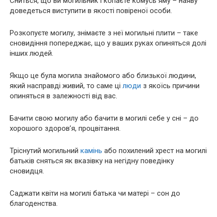
Сниться, що ви могильник і копаєте комусь яму – наяву
доведеться виступити в якості повіреної особи.
Розкопуєте могилу, знімаєте з неї могильні плити – таке
сновидіння попереджає, що у ваших руках опиняться долі
інших людей.
Якщо це була могила знайомого або близької людини,
який насправді живий, то саме ці
люди
з якоїсь причини
опиняться в залежності від вас.
Бачити свою могилу або бачити в могилі себе у сні – до
хорошого здоров’я, процвітання.
Тріснутий могильний
камінь
або похилений хрест на могилі
батьків сняться як вказівку на негідну поведінку
сновидця.
Саджати квіти на могилі батька чи матері – сон до
благоденства.