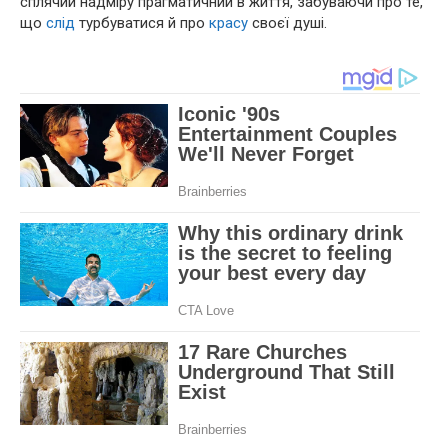
сплячий надміру прагматичний в життя, забуваючи про те,
що
слід
турбуватися й про
красу
своєї душі.