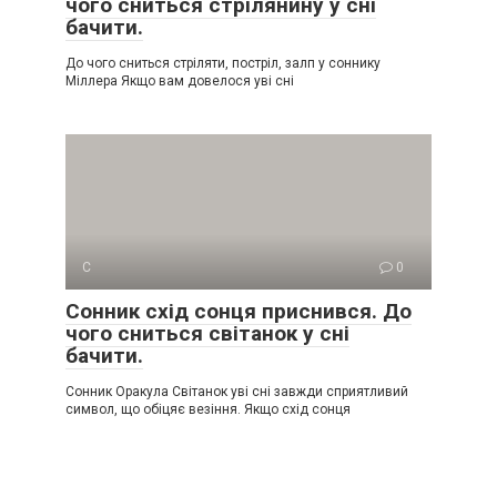
чого сниться стрілянину у сні
бачити.
До чого сниться стріляти, постріл, залп у соннику
Міллера Якщо вам довелося уві сні
С
0
Сонник схід сонця приснився. До
чого сниться світанок у сні
бачити.
Сонник Оракула Світанок уві сні завжди сприятливий
символ, що обіцяє везіння. Якщо схід сонця