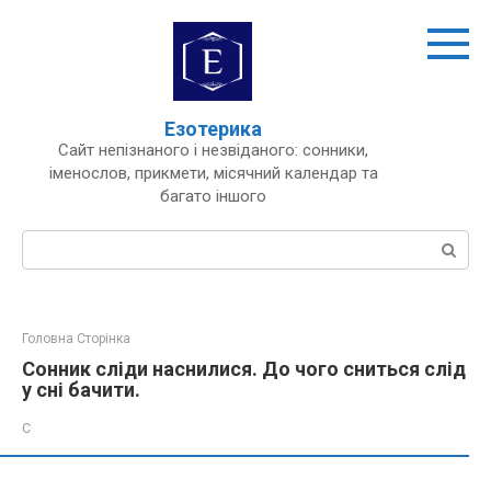
Перейти
до
вмісту
Езотерика
Сайт непізнаного і незвіданого: сонники,
іменослов, прикмети, місячний календар та
багато іншого
Пошук:
Головна Сторінка
Сонник сліди наснилися. До чого сниться слід
у сні бачити.
С