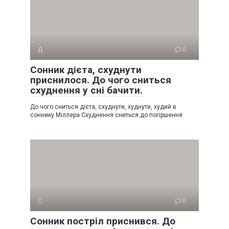
Д
0
Сонник дієта, схуднути
приснилося. До чого сниться
схуднення у сні бачити.
До чого сниться дієта, схуднути, худнути, худий в
соннику Міллера Схуднення сниться до погіршення
С
0
Сонник постріл приснився. До