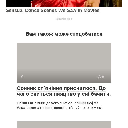
Вам також може сподобатися
С
0
Сонник сп’яніння приснилося. До
чого сниться пияцтво у сні бачити.
Оп’яніння, п’яний до чого сниться, сонник Лоффа
Алкогольне сп’яніння, пияцтво, п’яний чоловік – як