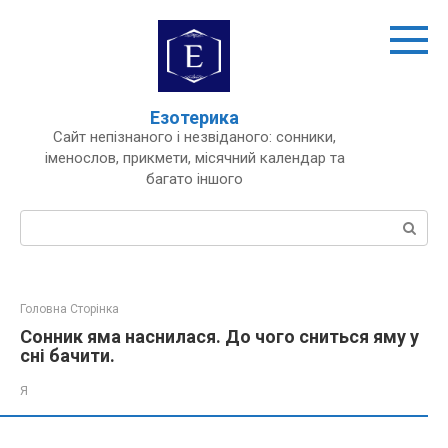
Перейти
до
вмісту
Езотерика
Сайт непізнаного і незвіданого: сонники,
іменослов, прикмети, місячний календар та
багато іншого
Пошук:
Головна Сторінка
Сонник яма наснилася. До чого сниться яму у
сні бачити.
Я