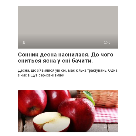
Д
0
Сонник десна наснилася. До чого
сниться ясна у сні бачити.
Десна, що з’явилися уві сні, має кілька трактувань. Одна
з них віщує серйозні зміни
Я
0