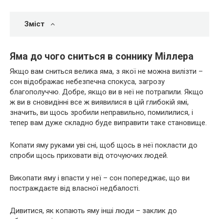
Зміст
Яма до чого сниться в соннику Міллера
Якщо вам сниться велика яма, з якої не можна вилізти –
сон відображає небезпечна спокуса, загрозу
благополуччю. Добре, якщо ви в неї не потрапили. Якщо
ж ви в сновидінні все ж виявилися в цій глибокій ямі,
значить, ви щось зробили неправильно, помилилися, і
тепер вам дуже складно буде виправити таке становище.
Копати яму руками уві сні, щоб щось в неї покласти до
спроби щось приховати від оточуючих людей.
Викопати яму і впасти у неї – сон попереджає, що ви
постраждаєте від власної недбалості.
Дивитися, як копають яму інші люди – заклик до