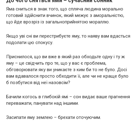
До чого сняться ями – сучасний сонник
Яма сниться в знак того, що спляча людина морально
готовий здійснити вчинок, який межує з аморальністю,
що йде врозріз із загальноприйнятою мораллю.
Якщо уві сні ви перестрибуєте яму, то наяву вам вдасться
подолати цю спокусу.
Приснилося, що ви вже в який раз обходьте одну і ту ж
яму – це свідчить про те, що у вас є проблема,
обговорювати яку ви уникаєте з ким би то не було. Досі
вам вдавалося просто обходити її, але чи не краще було
б позбутися від неї назовсім?
Бачили когось в глибокій ямі – сон видає ваше прагнення
переважати, панувати над іншими.
Засипати яму землею – брехати оточуючим.