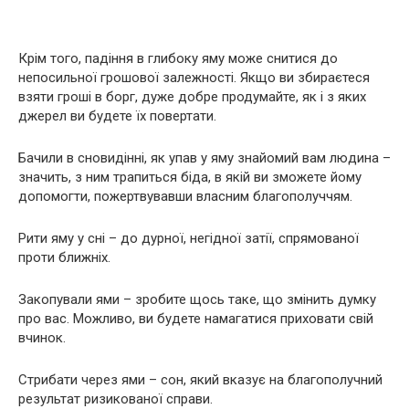
Крім того, падіння в глибоку яму може снитися до
непосильної грошової залежності. Якщо ви збираєтеся
взяти гроші в борг, дуже добре продумайте, як і з яких
джерел ви будете їх повертати.
Бачили в сновидінні, як упав у яму знайомий вам людина –
значить, з ним трапиться біда, в якій ви зможете йому
допомогти, пожертвувавши власним благополуччям.
Рити яму у сні – до дурної, негідної затії, спрямованої
проти ближніх.
Закопували ями – зробите щось таке, що змінить думку
про вас. Можливо, ви будете намагатися приховати свій
вчинок.
Стрибати через ями – сон, який вказує на благополучний
результат ризикованої справи.