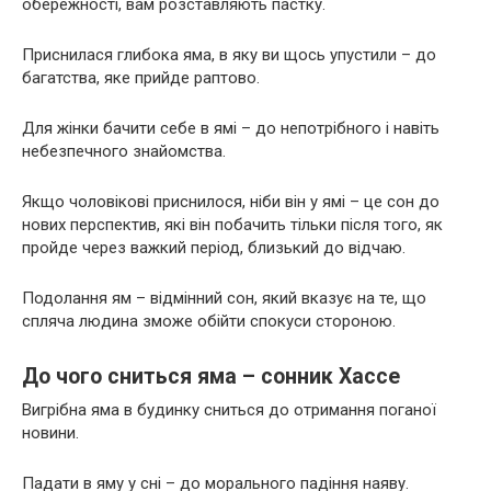
обережності, вам розставляють пастку.
Приснилася глибока яма, в яку ви щось упустили – до
багатства, яке прийде раптово.
Для жінки бачити себе в ямі – до непотрібного і навіть
небезпечного знайомства.
Якщо чоловікові приснилося, ніби він у ямі – це сон до
нових перспектив, які він побачить тільки після того, як
пройде через важкий період, близький до відчаю.
Подолання ям – відмінний сон, який вказує на те, що
спляча людина зможе обійти спокуси стороною.
До чого сниться яма – сонник Хассе
Вигрібна яма в будинку сниться до отримання поганої
новини.
Падати в яму у сні – до морального падіння наяву.