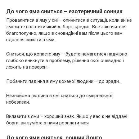
До чого яма сниться – езотеричний сонник
Провалитися в яму у сні – опинитися в ситуації, коли ви не
зможете сплатити якийсь борг, кредит. Все закінчиться
благополучно, якщо в сновидінні вам після цього вам
вдалося вилізти з ями.
Сниться, що копаєте яму – будете намагатися надмірно
глибоко вникнути в проблему, рішення якої очевидно і
лежить на поверхні.
Побачити падіння в яму коханої людини – до зради.
Незнайома людина в ямі сниться до смертельної
небезпеки.
Вилазити з ями – хороший знак. Якщо у вас є не віддані
борги, ви зумієте з ними розплатитися.
До чого ями сняться, сонник Лонго