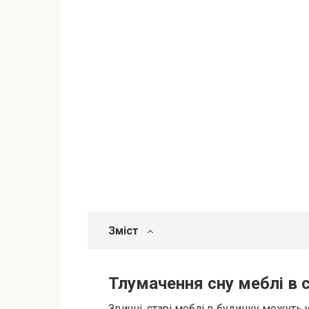
Зміст
Тлумачення сну меблі в 
Звичні, старі меблі в будинку можуть 