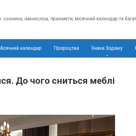
о: сонники, іменослов, прикмети, місячний календар та бага
Місячний календар
Пророцтва
Знаки Зодіаку
ся. До чого сниться меблі