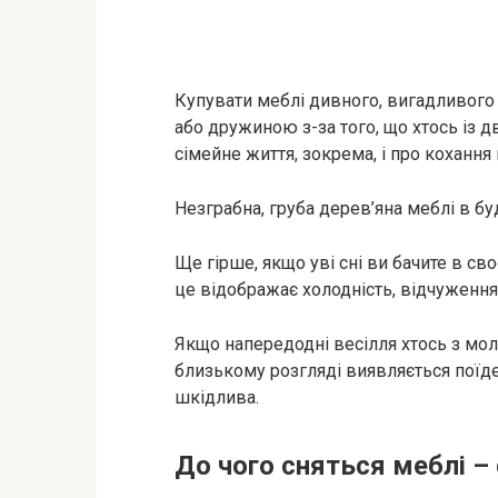
Купувати меблі дивного, вигадливого
або дружиною з-за того, що хтось із д
сімейне життя, зокрема, і про кохання 
Незграбна, груба дерев’яна меблі в б
Ще гірше, якщо уві сні ви бачите в сво
це відображає холодність, відчуження 
Якщо напередодні весілля хтось з моло
близькому розгляді виявляється поїде
шкідлива.
До чого сняться меблі –