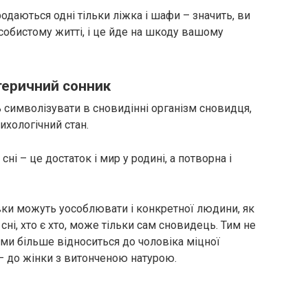
одаються одні тільки ліжка і шафи – значить, ви
собистому житті, і це йде на шкоду вашому
теричний сонник
ь символізувати в сновидінні організм сновидця,
ихологічний стан.
 сні – це достаток і мир у родині, а потворна і
ки можуть уособлювати і конкретної людини, як
 сні, хто є хто, може тільки сам сновидець. Тим не
ми більше відноситься до чоловіка міцної
 – до жінки з витонченою натурою.