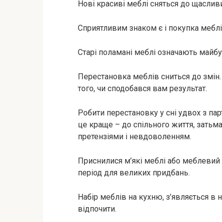
Нові красиві меблі сняться до щасливих
Сприятливим знаком є і покупка меблі
Старі поламані меблі означають майб
Перестановка меблів сниться до змін.
того, чи сподобався вам результат.
Робити перестановку у сні удвох з пар
це краще – до спільного життя, зать
претензіями і невдоволенням.
Приснилися м’які меблі або меблевий 
період для великих придбань.
Набір меблів на кухню, з’являється в 
відпочити.