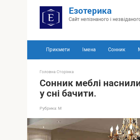
Перейти
Езотерика
до
вмісту
Сайт непізнаного і незвіданог
Прикмети
Імена
Сонник
Головна Сторінка
Сонник меблі наснили
у сні бачити.
Рубрика:
М