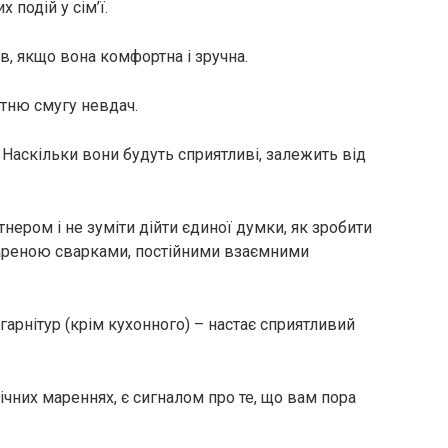
 подій у сім’ї.
в, якщо вона комфортна і зручна.
утню смугу невдач.
 Наскільки вони будуть сприятливі, залежить від
тнером і не зуміти дійти єдиної думки, як зробити
мареною сварками, постійними взаємними
гарнітур (крім кухонного) – настає сприятливий
нічних мареннях, є сигналом про те, що вам пора