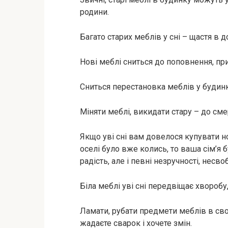
родини.
Багато старих меблів у сні – щастя в д
Нові меблі сниться до поповнення, при
Сниться перестановка меблів у будинку
Міняти меблі, викидати стару – до сме
Якщо уві сні вам довелося купувати нов
оселі було вже колись, то ваша сім’я 
радість, але і певні незручності, несво
Біла меблі уві сні передвіщає хворобу
Ламати, рубати предмети меблів в сво
жадаєте сварок і хочете змін.