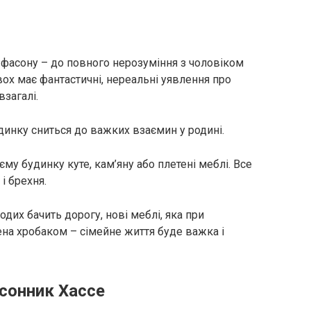
 фасону – до повного нерозуміння з чоловіком
вох має фантастичні, нереальні уявлення про
взагалі.
удинку сниться до важких взаємин у родині.
єму будинку куте, кам’яну або плетені меблі. Все
і брехня.
дих бачить дорогу, нові меблі, яка при
на хробаком – сімейне життя буде важка і
 сонник Хассе