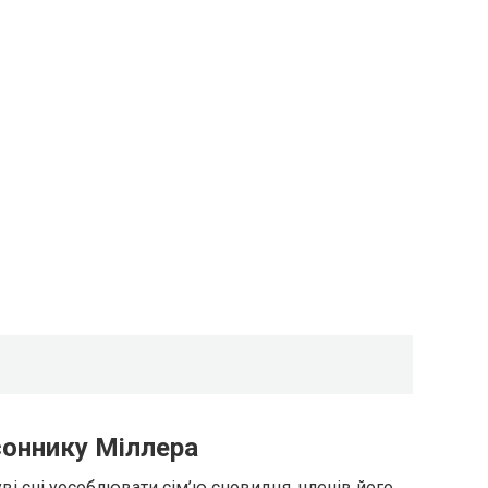
соннику Міллера
уві сні уособлювати сім’ю сновидця, членів його