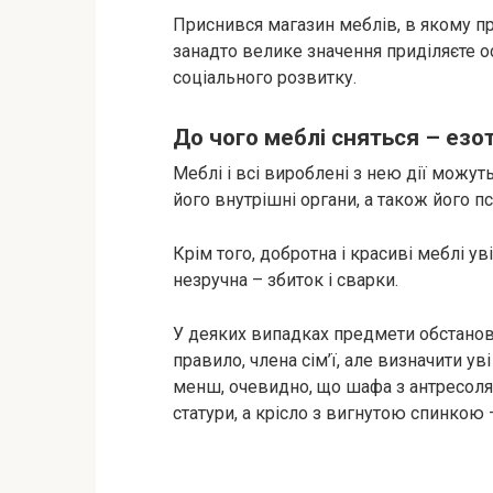
Приснився магазин меблів, в якому пр
занадто велике значення приділяєте о
соціального розвитку.
До чого меблі сняться – езо
Меблі і всі вироблені з нею дії можут
його внутрішні органи, а також його пс
Крім того, добротна і красиві меблі уві
незручна – збиток і сварки.
У деяких випадках предмети обстанов
правило, члена сім’ї, але визначити уві
менш, очевидно, що шафа з антресоля
статури, а крісло з вигнутою спинкою