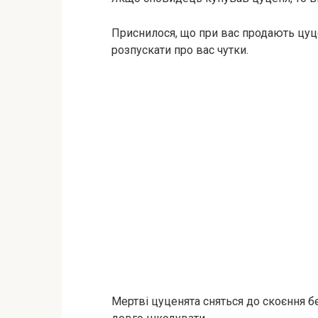
Приснилося, що при вас продають цуце
розпускати про вас чутки.
Мертві цуценята сняться до скоєння б