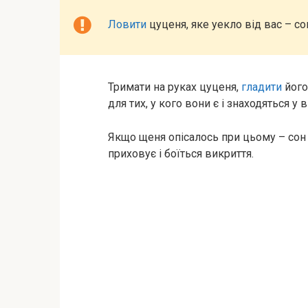
Ловити
цуценя, яке уекло від вас – со
Тримати на руках цуценя,
гладити
його
для тих, у кого вони є і знаходяться у 
Якщо щеня опісалось при цьому – сон
приховує і боїться викриття.