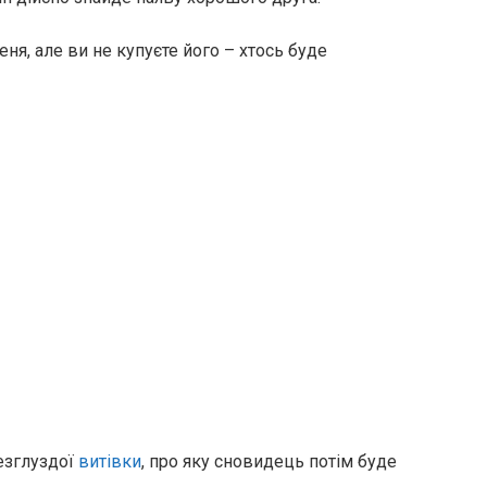
ня, але ви не купуєте його – хтось буде
езглуздої
витівки
, про яку сновидець потім буде