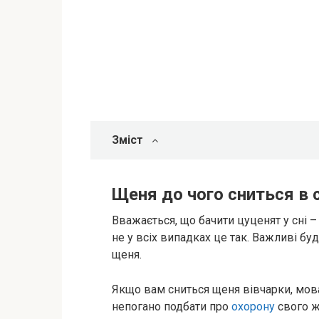
Зміст
Щеня до чого сниться в 
Вважається, що бачити цуценят у сні –
не у всіх випадках це так. Важливі бу
щеня.
Якщо вам сниться щеня вівчарки, мо
непогано подбати про
охорону
свого ж