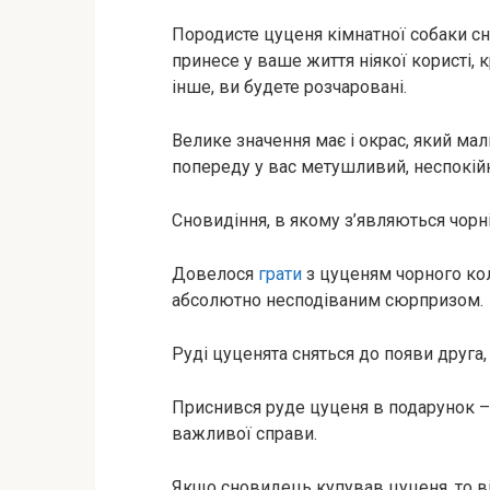
Породисте цуценя кімнатної собаки сн
принесе у ваше життя ніякої користі, 
інше, ви будете розчаровані.
Велике значення має і окрас, який мал
попереду у вас метушливий, неспокі
Сновидіння, в якому з’являються чорн
Довелося
грати
з цуценям чорного кол
абсолютно несподіваним сюрпризом.
Руді цуценята сняться до появи друга,
Приснився руде цуценя в подарунок – х
важливої справи.
Якщо сновидець купував цуценя, то ві