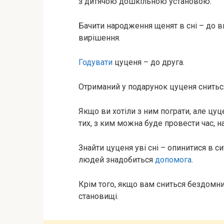
з дитячою дошкільною установою.
Бачити народження щенят в сні – до 
вирішення.
Годувати
цуценя – до друга.
Отриманий у подарунок цуценя сниться
Якщо ви хотіли з ним пограти, але цуц
тих, з ким можна буде провести час, 
Знайти цуценя уві сні – опинитися в с
людей знадобиться
допомога
.
Крім того, якщо вам сниться бездомн
становищі.