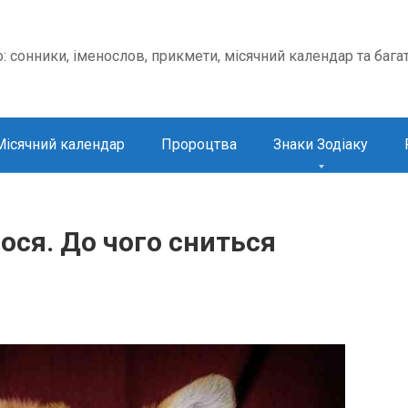
о: сонники, іменослов, прикмети, місячний календар та бага
Місячний календар
Пророцтва
Знаки Зодіаку
ся. До чого сниться