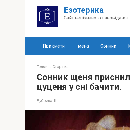
Перейти
Езотерика
до
вмісту
Сайт непізнаного і незвіданог
Прикмети
Імена
Сонник
Головна Сторінка
Сонник щеня приснило
цуценя у сні бачити.
Рубрика:
Щ