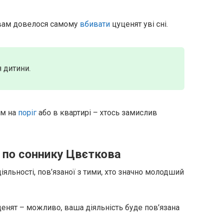
 вам довелося самому
вбивати
цуценят уві сні.
 дитини.
ам на
поріг
або в квартирі – хтось замислив
 по соннику Цвєткова
іяльності, пов’язаної з тими, хто значно молодший
енят – можливо, ваша діяльність буде пов’язана