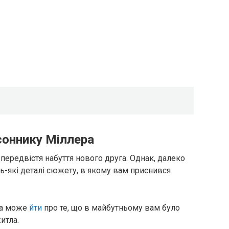
соннику Міллера
 передвістя набуття нового друга. Однак, далеко
дь-які деталі сюжету, в якому вам приснився
ва може
йти
про те, що в майбутньому вам було
итла.