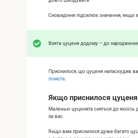
довго шкодувати.
Сновидіння підсилює значення, якщо
Взяти цуценя додому – до народження
Приснилося, що цуценя напаскудив в
помста
.
Якщо приснилося цуценя
Маленькі цуценята сняться до якоїсь д
за вас.
Якщо вам приснилося дуже багато цуц