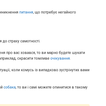
виникнення
питання
, що потребує негайного
 до страху самотності.
еня про вас ховався, то ви марно будете шукати
наприклад, скрасити томливе
очікування
.
итуації, коли комусь із випадково зустрінутих вами
ий
собака
, то ви і самі можете опинитися в такому