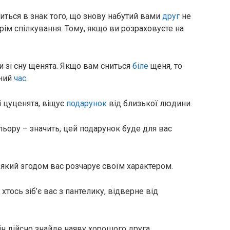
иться в знак того, що знову набутий вами
друг
не
крім спілкування. Тому, якщо ви розраховуєте на
и зі сну щенята. Якщо вам сниться
біле
щеня, то
йний
час
.
і цуценята, віщує
подарунок
від близької людини.
ьору – значить, цей подарунок буде для вас
 який згодом вас розчарує своїм характером.
тось зіб’є вас з пантелику, відверне від
н дійсно знайде наяву хорошого друга.