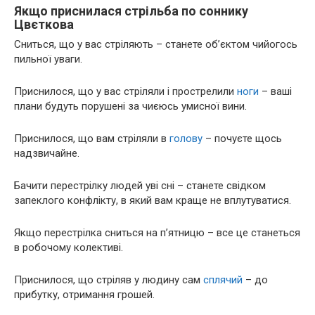
Якщо приснилася стрільба по соннику
Цвєткова
Сниться, що у вас стріляють – станете об’єктом чийогось
пильної уваги.
Приснилося, що у вас стріляли і прострелили
ноги
– ваші
плани будуть порушені за чиєюсь умисної вини.
Приснилося, що вам стріляли в
голову
– почуєте щось
надзвичайне.
Бачити перестрілку людей уві сні – станете свідком
запеклого конфлікту, в який вам краще не вплутуватися.
Якщо перестрілка сниться на п’ятницю – все це станеться
в робочому колективі.
Приснилося, що стріляв у людину сам
сплячий
– до
прибутку, отримання грошей.