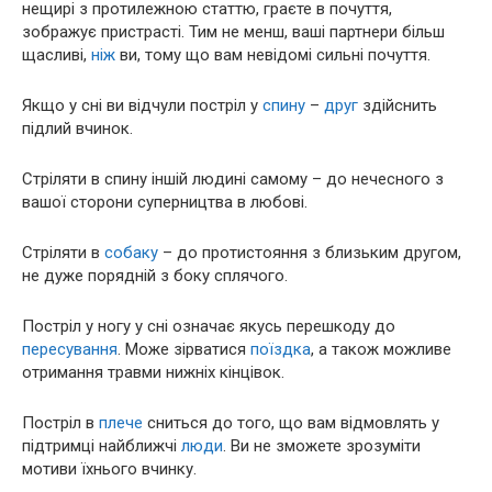
нещирі з протилежною статтю, граєте в почуття,
зображує пристрасті. Тим не менш, ваші партнери більш
щасливі,
ніж
ви, тому що вам невідомі сильні почуття.
Якщо у сні ви відчули постріл у
спину
–
друг
здійснить
підлий вчинок.
Стріляти в спину іншій людині самому – до нечесного з
вашої сторони суперництва в любові.
Стріляти в
собаку
– до протистояння з близьким другом,
не дуже порядній з боку сплячого.
Постріл у ногу у сні означає якусь перешкоду до
пересування
. Може зірватися
поїздка
, а також можливе
отримання травми нижніх кінцівок.
Постріл в
плече
сниться до того, що вам відмовлять у
підтримці найближчі
люди
. Ви не зможете зрозуміти
мотиви їхнього вчинку.