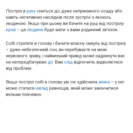
Постріл в
руку
сниться до дуже неприємного осаду або
навіть негативних наслідків після зустрічі з якоюсь
людиною. Якщо при цьому ви бачите на руці від пострілу
кров
– ця
людина
буде мати з вами родинний зв’язок.
Собі стріляти в голову і бачити власну смерть від пострілу
– дуже небезпечний сон, ви перебуваєте на межі
нервового зриву, і найменший привід може надихнути вас
на непередбачувані
дії
. Вам
слід
відпочити, відволіктися
від проблем.
Якщо постріл собі в голову уві сні здійснила
жінка
– у неї
може статися
напад
ревнощів, який може закінчитися
вельми плачевно.