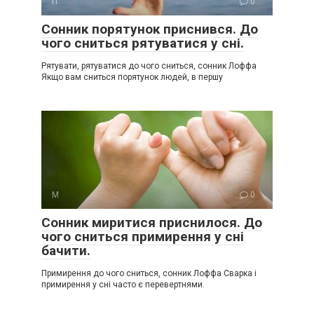
П
0
Сонник порятунок приснився. До
чого сниться рятуватися у сні.
Рятувати, рятуватися до чого сниться, сонник Лоффа
Якщо вам сниться порятунок людей, в першу
М
0
Сонник миритися приснилося. До
чого сниться примирення у сні
бачити.
Примирення до чого сниться, сонник Лоффа Сварка і
примирення у сні часто є перевертнями.