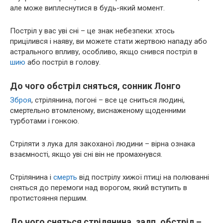
але може виплеснутися в будь-який момент.
Постріл у вас уві сні – це знак небезпеки: хтось
прицілився і наяву, ви можете стати жертвою нападу або
астрального впливу, особливо, якщо снився постріл в
шию
або постріл в голову.
До чого обстріл сняться, сонник Лонго
Зброя
, стрілянина, погоні – все це сниться людині,
смертельно втомленому, виснаженому щоденними
турботами і гонкою.
Стріляти з лука для закоханої людини – вірна ознака
взаємності, якщо уві сні він не промахнувся.
Стрілянина і
смерть
від пострілу хижої птиці на полюванні
сняться до перемоги над ворогом, який вступить в
протистояння першим.
До чого сняться стрілянина, залп, обстріл –