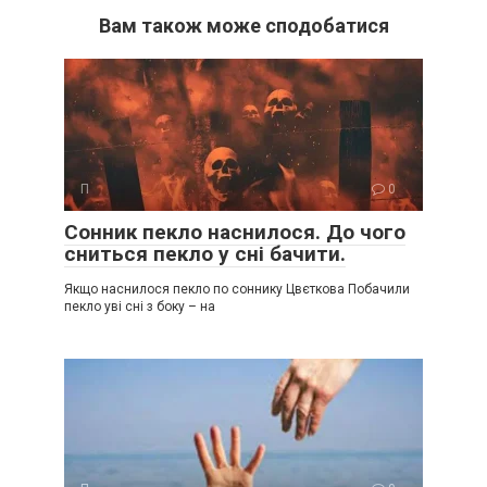
Вам також може сподобатися
П
0
Сонник пекло наснилося. До чого
сниться пекло у сні бачити.
Якщо наснилося пекло по соннику Цвєткова Побачили
пекло уві сні з боку – на