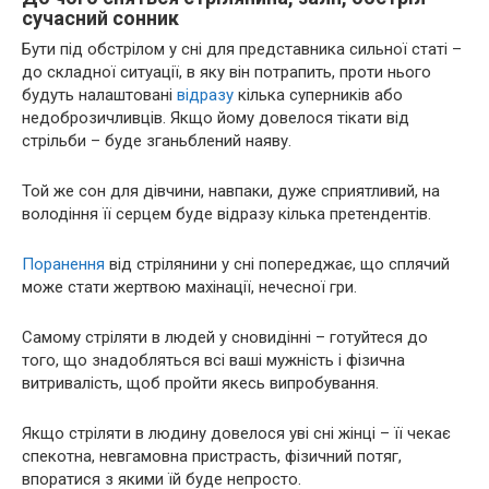
сучасний сонник
Бути під обстрілом у сні для представника сильної статі –
до складної ситуації, в яку він потрапить, проти нього
будуть налаштовані
відразу
кілька суперників або
недоброзичливців. Якщо йому довелося тікати від
стрільби – буде зганьблений наяву.
Той же сон для дівчини, навпаки, дуже сприятливий, на
володіння її серцем буде відразу кілька претендентів.
Поранення
від стрілянини у сні попереджає, що сплячий
може стати жертвою махінації, нечесної гри.
Самому стріляти в людей у сновидінні – готуйтеся до
того, що знадобляться всі ваші мужність і фізична
витривалість, щоб пройти якесь випробування.
Якщо стріляти в людину довелося уві сні жінці – її чекає
спекотна, невгамовна пристрасть, фізичний потяг,
впоратися з якими їй буде непросто.