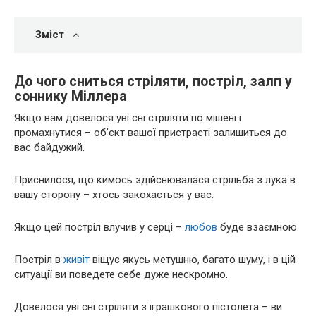
Зміст
До чого сниться стріляти, постріл, залп у
соннику Міллера
Якщо вам довелося уві сні стріляти по мішені і
промахнутися – об’єкт вашої пристрасті залишиться до
вас байдужий.
Приснилося, що кимось здійснювалася стрільба з лука в
вашу сторону – хтось закохається у вас.
Якщо цей постріл влучив у серці –
любов
буде взаємною.
Постріл в
живіт
віщує якусь метушню, багато шуму, і в цій
ситуації ви поведете себе дуже нескромно.
Довелося уві сні стріляти з іграшкового пістолета – ви