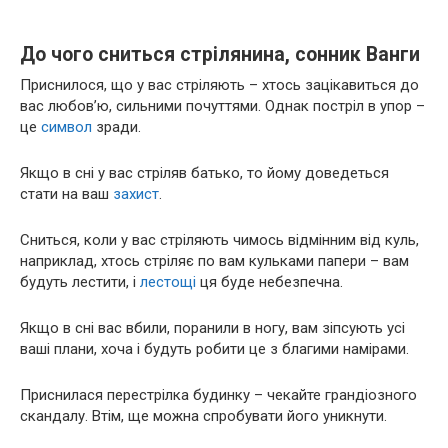
До чого сниться стрілянина, сонник Ванги
Приснилося, що у вас стріляють – хтось зацікавиться до
вас любов’ю, сильними почуттями. Однак постріл в упор –
це
символ
зради.
Якщо в сні у вас стріляв батько, то йому доведеться
стати на ваш
захист
.
Сниться, коли у вас стріляють чимось відмінним від куль,
наприклад, хтось стріляє по вам кульками папери – вам
будуть лестити, і
лестощі
ця буде небезпечна.
Якщо в сні вас вбили, поранили в ногу, вам зіпсують усі
ваші плани, хоча і будуть робити це з благими намірами.
Приснилася перестрілка будинку – чекайте грандіозного
скандалу. Втім, ще можна спробувати його уникнути.