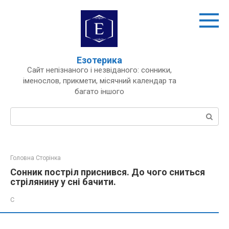
Перейти
до
вмісту
Езотерика
Сайт непізнаного і незвіданого: сонники,
іменослов, прикмети, місячний календар та
багато іншого
Пошук:
Головна Сторінка
Сонник постріл приснився. До чого сниться
стрілянину у сні бачити.
С