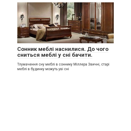
М
0
Сонник меблі наснилися. До чого
сниться меблі у сні бачити.
Тлумачення сну меблі в соннику Міллера Звичні, старі
меблі в будинку можуть уві сні