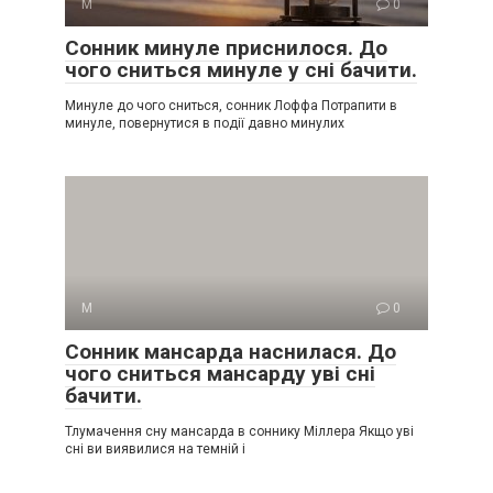
М
0
Сонник минуле приснилося. До
чого сниться минуле у сні бачити.
Минуле до чого сниться, сонник Лоффа Потрапити в
минуле, повернутися в події давно минулих
М
0
Сонник мансарда наснилася. До
чого сниться мансарду уві сні
бачити.
Тлумачення сну мансарда в соннику Міллера Якщо уві
сні ви виявилися на темній і