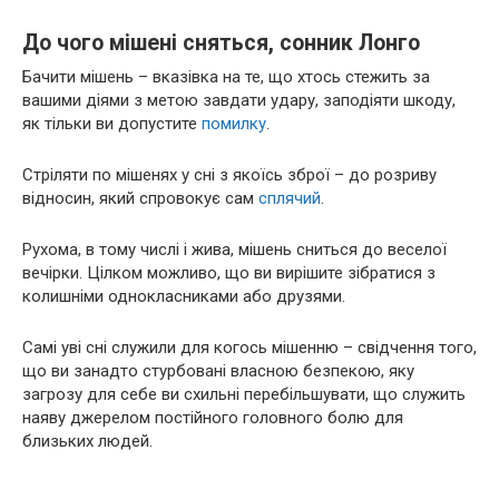
До чого мішені сняться, сонник Лонго
Бачити мішень – вказівка на те, що хтось стежить за
вашими діями з метою завдати удару, заподіяти шкоду,
як тільки ви допустите
помилку
.
Стріляти по мішенях у сні з якоїсь зброї – до розриву
відносин, який спровокує сам
сплячий
.
Рухома, в тому числі і жива, мішень сниться до веселої
вечірки. Цілком можливо, що ви вирішите зібратися з
колишніми однокласниками або друзями.
Самі уві сні служили для когось мішенню – свідчення того,
що ви занадто стурбовані власною безпекою, яку
загрозу для себе ви схильні перебільшувати, що служить
наяву джерелом постійного головного болю для
близьких людей.