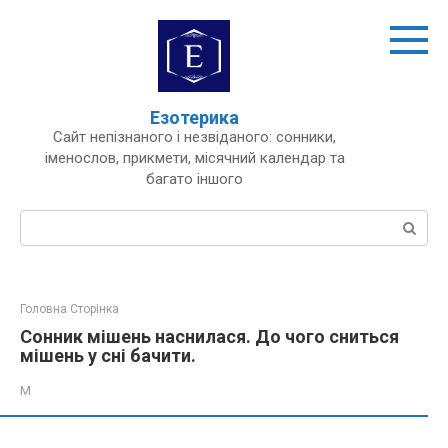
Перейти
до
вмісту
Езотерика
Сайт непізнаного і незвіданого: сонники,
іменослов, прикмети, місячний календар та
багато іншого
Пошук:
Головна Сторінка
Сонник мішень наснилася. До чого сниться
мішень у сні бачити.
М