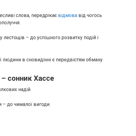
лесливі слова, передрікає
відмова
від чогось
ополуччя.
у лестощів – до успішного розвитку подій і
ої людини в сновидінні є передвістям обману.
 – сонник Хассе
лкових надій.
 – до чималої вигоди.