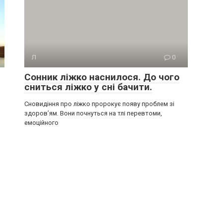
Л
0
Сонник ліжко наснилося. До чого
сниться ліжко у сні бачити.
Сновидіння про ліжко пророкує появу проблем зі
здоров’ям. Вони почнуться на тлі перевтоми,
емоційного