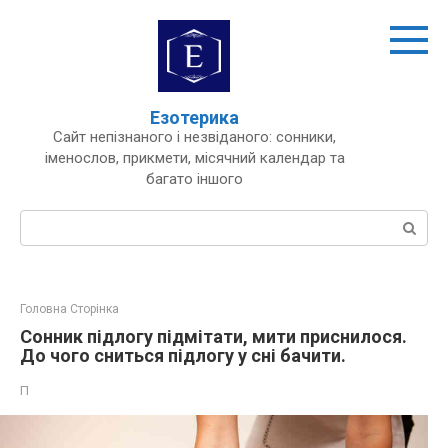
Перейти
до
вмісту
Езотерика
Сайт непізнаного і незвіданого: сонники,
іменослов, прикмети, місячний календар та
багато іншого
Пошук:
Головна Сторінка
Сонник підлогу підмітати, мити приснилося.
До чого сниться підлогу у сні бачити.
П