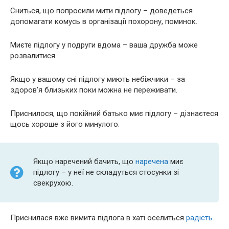
Сниться, що попросили мити підлогу – доведеться
допомагати комусь в організації похорону, поминок.
Миєте підлогу у подруги вдома – ваша дружба може
розвалитися.
Якщо у вашому сні підлогу миють небіжчики – за
здоров’я близьких поки можна не переживати.
Приснилося, що покійний батько миє підлогу – дізнаєтеся
щось хороше з його минулого.
Якщо наречений бачить, що
наречена
миє
підлогу – у неї не складуться стосунки зі
свекрухою.
Приснилася вже вимита підлога в хаті оселиться
радість
.