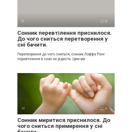
П
0
Сонник перевтілення приснилося.
До чого сниться перетворення у
сні бачити.
Перетворення до чого сниться, сонник Лоффа Різні
перевтілення в снах не рідкість. Цим ми
М
0
Сонник миритися приснилося. До
чого сниться примирення у сні
бачити.