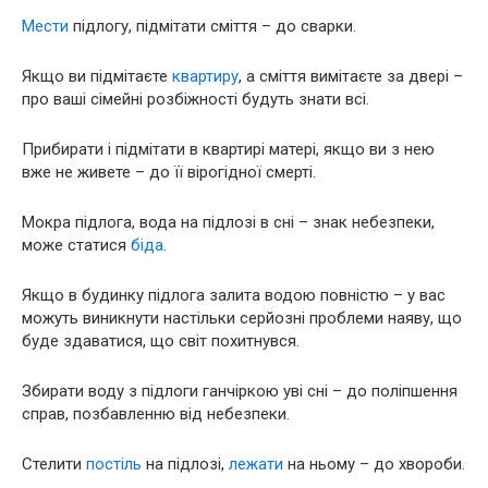
Мести
підлогу, підмітати сміття – до сварки.
Якщо ви підмітаєте
квартиру
, а сміття вимітаєте за двері –
про ваші сімейні розбіжності будуть знати всі.
Прибирати і підмітати в квартирі матері, якщо ви з нею
вже не живете – до її вірогідної смерті.
Мокра підлога, вода на підлозі в сні – знак небезпеки,
може статися
біда
.
Якщо в будинку підлога залита водою повністю – у вас
можуть виникнути настільки серйозні проблеми наяву, що
буде здаватися, що світ похитнувся.
Збирати воду з підлоги ганчіркою уві сні – до поліпшення
справ, позбавленню від небезпеки.
Стелити
постіль
на підлозі,
лежати
на ньому – до хвороби.