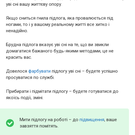
уві сні вашу життєву опору.
Якщо сниться гнила підлога, яка провалюється під
ногами, то і у вашому реальному житті все хитко і
ненадійно.
Брудна підлога вказує уві сні на те, що ви звикли
домагатися бажаного будь-якими методами, це не
красить вас.
Довелося
фарбувати
підлогу уві сні – будете успішно
просуватися по службі.
Прибирати і підмітати підлогу – будете готуватися до
якоїсь події, зміні.
Мити підлогу на роботі – до
підвищення
, ваше
завзяття помітять.