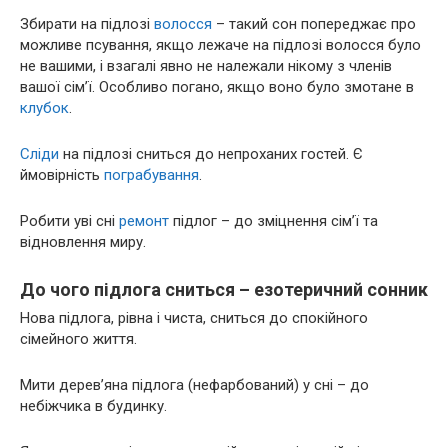
Збирати на підлозі
волосся
– такий сон попереджає про
можливе псування, якщо лежаче на підлозі волосся було
не вашими, і взагалі явно не належали нікому з членів
вашої сім’ї. Особливо погано, якщо воно було змотане в
клубок
.
Сліди
на підлозі сниться до непроханих гостей. Є
ймовірність
пограбування
.
Робити уві сні
ремонт
підлог – до зміцнення сім’ї та
відновлення миру.
До чого підлога сниться – езотеричний сонник
Нова підлога, рівна і чиста, сниться до спокійного
сімейного життя.
Мити дерев’яна підлога (нефарбований) у сні – до
небіжчика в будинку.