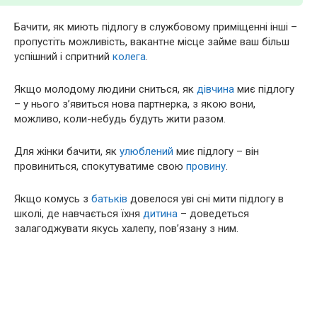
Бачити, як миють підлогу в службовому приміщенні інші –
пропустіть можливість, вакантне місце займе ваш більш
успішний і спритний
колега
.
Якщо молодому людини сниться, як
дівчина
миє підлогу
– у нього з’явиться нова партнерка, з якою вони,
можливо, коли-небудь будуть жити разом.
Для жінки бачити, як
улюблений
миє підлогу – він
провиниться, спокутуватиме свою
провину
.
Якщо комусь з
батьків
довелося уві сні мити підлогу в
школі, де навчається їхня
дитина
– доведеться
залагоджувати якусь халепу, пов’язану з ним.