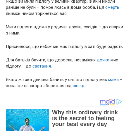
Якщо ви мили підлогу у великій квартирі, в якій ніколи
раніше не були – помре якась відома особа, і ця
смерть
якимсь чином торкнеться вас.
Мити підлоги вдома у родичів, друзів, сусідів – до сварки
з ними.
Приснилося, що небіжчик миє підлогу в хаті буде радість.
Для батьків бачити, що доросла, незаміжня
дочка
миє
підлогу – до
сватання
.
Якщо ж така дівчина бачить у сні, що підлогу миє
мама
–
вона ще не скоро збереться під
вінець
.