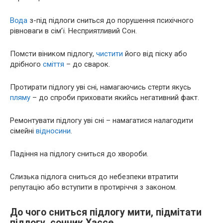
Вода
з-під підлоги сниться до порушення психічного
рівноваги в сім’ї. Несприятливий Сон.
Помсти віником підлогу,
чистити
його від піску або
дрібного
сміття
– до сварок.
Протирати підлогу уві сні, намагаючись стерти якусь
пляму
– до спроби приховати якийсь негативний факт.
Ремонтувати підлогу уві сні – намагатися налагодити
сімейні
відносини
.
Падіння на підлогу сниться до хвороби.
Слизька підлога сниться до небезпеки втратити
репутацію або вступити в протиріччя з законом.
До чого сниться підлогу мити, підмітати
підлогу, сонник Хассе