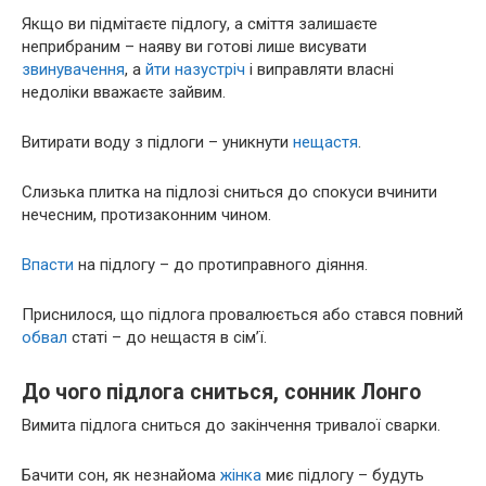
Якщо ви підмітаєте підлогу, а сміття залишаєте
неприбраним – наяву ви готові лише висувати
звинувачення
, а
йти назустріч
і виправляти власні
недоліки вважаєте зайвим.
Витирати воду з підлоги – уникнути
нещастя
.
Слизька плитка на підлозі сниться до спокуси вчинити
нечесним, протизаконним чином.
Впасти
на підлогу – до протиправного діяння.
Приснилося, що підлога провалюється або стався повний
обвал
статі – до нещастя в сім’ї.
До чого підлога сниться, сонник Лонго
Вимита підлога сниться до закінчення тривалої сварки.
Бачити сон, як незнайома
жінка
миє підлогу – будуть