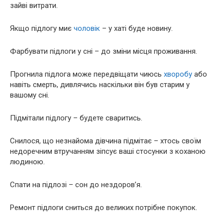
зайві витрати.
Якщо підлогу миє
чоловік
– у хаті буде новину.
Фарбувати підлоги у сні – до зміни місця проживання.
Прогнила підлога може передвіщати чиюсь
хворобу
або
навіть смерть, дивлячись наскільки він був старим у
вашому сні.
Підмітали підлогу – будете сваритись.
Снилося, що незнайома дівчина підмітає – хтось своїм
недоречним втручанням зіпсує ваші стосунки з коханою
людиною.
Спати на підлозі – сон до нездоров’я.
Ремонт підлоги сниться до великих потрібне покупок.