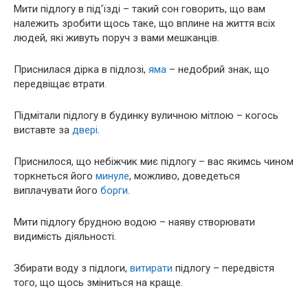
Мити підлогу в під’їзді – такий сон говорить, що вам
належить зробити щось таке, що вплине на життя всіх
людей, які живуть поруч з вами мешканців.
Приснилася дірка в підлозі,
яма
– недобрий знак, що
передвіщає втрати.
Підмітали підлогу в будинку вуличною мітлою – когось
виставте за
двері
.
Приснилося, що небіжчик миє підлогу – вас якимсь чином
торкнеться його
минуле
, можливо, доведеться
виплачувати його
борги
.
Мити підлогу брудною водою – наяву створювати
видимість діяльності.
Збирати воду з підлоги,
витирати
підлогу – передвістя
того, що щось зміниться на краще.