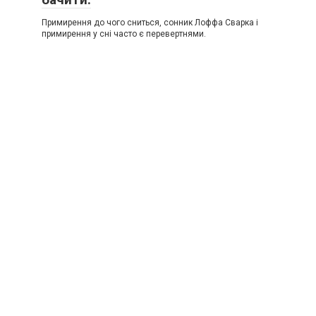
Примирення до чого сниться, сонник Лоффа Сварка і
примирення у сні часто є перевертнями.