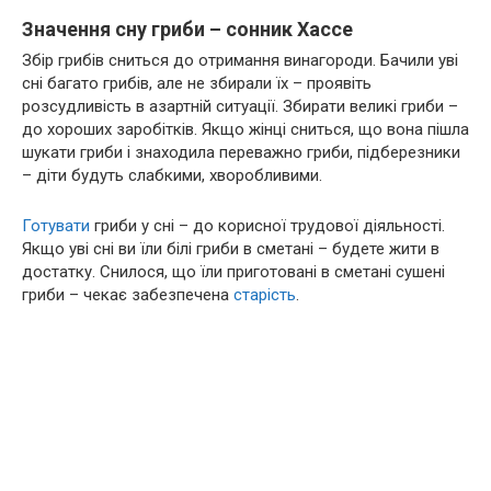
Значення сну гриби – сонник Хассе
Збір грибів сниться до отримання винагороди. Бачили уві
сні багато грибів, але не збирали їх – проявіть
розсудливість в азартній ситуації. Збирати великі гриби –
до хороших заробітків. Якщо жінці сниться, що вона пішла
шукати гриби і знаходила переважно гриби, підберезники
– діти будуть слабкими, хворобливими.
Готувати
гриби у сні – до корисної трудової діяльності.
Якщо уві сні ви їли білі гриби в сметані – будете жити в
достатку. Снилося, що їли приготовані в сметані сушені
гриби – чекає забезпечена
старість
.