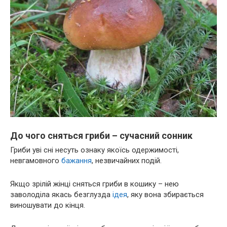
До чого сняться гриби – сучасний сонник
Гриби уві сні несуть ознаку якоїсь одержимості,
невгамовного
бажання
, незвичайних подій.
Якщо зрілій жінці сняться гриби в кошику – нею
заволоділа якась безглузда
ідея
, яку вона збирається
виношувати до кінця.