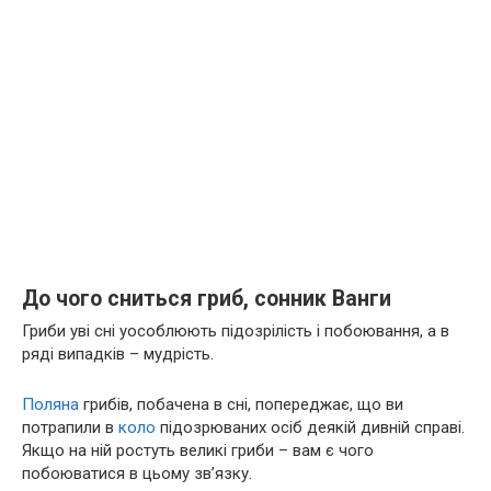
До чого сниться гриб, сонник Ванги
Гриби уві сні уособлюють підозрілість і побоювання, а в
ряді випадків – мудрість.
Поляна
грибів, побачена в сні, попереджає, що ви
потрапили в
коло
підозрюваних осіб деякій дивній справі.
Якщо на ній ростуть великі гриби – вам є чого
побоюватися в цьому зв’язку.