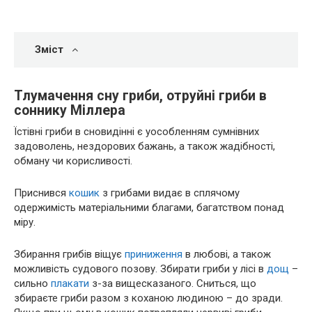
Зміст
Тлумачення сну гриби, отруйні гриби в
соннику Міллера
Їстівні гриби в сновидінні є уособленням сумнівних
задоволень, нездорових бажань, а також жадібності,
обману чи корисливості.
Приснився
кошик
з грибами видає в сплячому
одержимість матеріальними благами, багатством понад
міру.
Збирання грибів віщує
приниження
в любові, а також
можливість судового позову. Збирати гриби у лісі в
дощ
–
сильно
плакати
з-за вищесказаного. Сниться, що
збираєте гриби разом з коханою людиною – до зради.