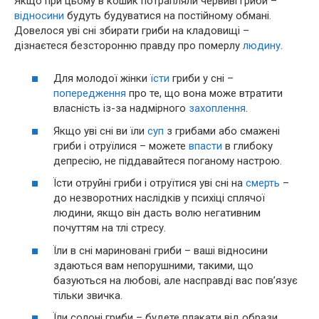
Якщо при цьому в кошик потрапляли червиві гриби –
відносини
будуть будуватися на постійному обмані.
Довелося уві сні збирати гриби на кладовищі –
дізнаєтеся безсторонню правду про померлу
людину
.
Для молодої жінки
їсти
гриби у сні –
попередження
про те, що вона може втратити
власність із-за надмірного
захоплення
.
Якщо уві сні ви їли
суп
з грибами або смажені
гриби і отруїлися – можете
впасти
в глибоку
депресію, не піддавайтеся поганому настрою.
Їсти отруйні гриби і отруїтися уві сні на
смерть
–
до незворотних наслідків у психіці сплячої
людини, якщо він дасть волю негативним
почуттям на тлі стресу.
Їли в сні мариновані гриби – ваші відносини
здаються вам непорушними, такими, що
базуються на любові, але насправді вас пов’язує
тільки звичка.
Їли солоні гриби – будете плакати від образи.