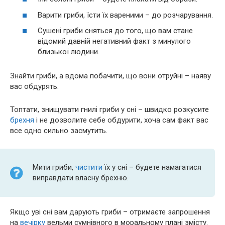
Варити гриби, їсти їх вареними – до розчарування.
Сушені гриби сняться до того, що вам стане
відомий давній негативний факт з минулого
близької людини.
Знайти гриби, а вдома побачити, що вони отруйні – наяву
вас обдурять.
Топтати, знищувати гнилі гриби у сні – швидко розкусите
брехня
і не дозволите себе обдурити, хоча сам факт вас
все одно сильно засмутить.
Мити гриби,
чистити
їх у сні – будете намагатися
виправдати власну брехню.
Якщо уві сні вам дарують гриби – отримаєте запрошення
на
вечірку
вельми сумнівного в моральному плані змісту.