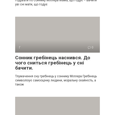
Годувати по соннику Міллера Мама, що годує – Бачити
уві сні мати, що годує
Г
0
Сонник гребінець наснився. До
чого сниться гребінець у сні
бачити.
Тлумачення сну гребінець у соннику Міллера Гребінець
символізує самооцінку людини, моральну охайність, а
також