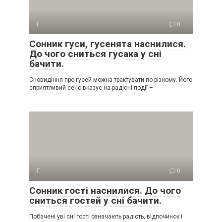
Г
0
Сонник гуси, гусенята наснилися.
До чого сниться гусака у сні
бачити.
Сновидіння про гусей можна трактувати по-різному. Його
сприятливий сенс вказує на радісні події –
Г
0
Сонник гості наснилися. До чого
сниться гостей у сні бачити.
Побачені уві сні гості означають радість, відпочинок і