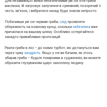
Для незаміжньої жінки небезпечними уві сні їсти гриби
маслюки, їй загрожує залучення в сумнівний, позорячий її
честь зв’язок, і вибратися назад буде зовсім непросто.
Побачивши уві сні червиві гриби,
слід
проявляти
обережність на кожному кроці, оскільки
небезпека
вже
причаїлася на вашому шляху. Особливо остерігайтеся
занадто привабливих пропозицій.
Рвати гриби в лісі – до нових турбот, які дістануться вам
через чужу
заздрість
. Якщо у сні ви бачили, як хтось
збирав гриби – будьте помірними в судженнях, ви можете
образити глузуванням щиро захоплену людину.