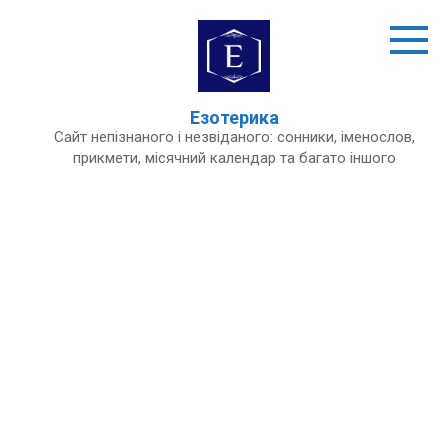
Перейти
до
вмісту
Езотерика
Сайт непізнаного і незвіданого: сонники, іменослов,
прикмети, місячний календар та багато іншого