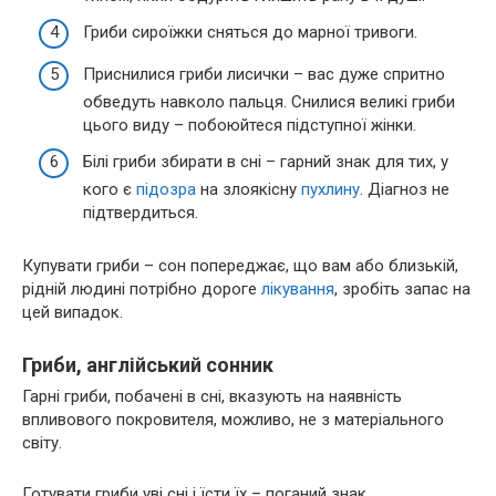
Гриби сироїжки сняться до марної тривоги.
Приснилися гриби лисички – вас дуже спритно
обведуть навколо пальця. Снилися великі гриби
цього виду – побоюйтеся підступної жінки.
Білі гриби збирати в сні – гарний знак для тих, у
кого є
підозра
на злоякісну
пухлину
. Діагноз не
підтвердиться.
Купувати гриби – сон попереджає, що вам або близькій,
рідній людині потрібно дороге
лікування
, зробіть запас на
цей випадок.
Гриби, англійський сонник
Гарні гриби, побачені в сні, вказують на наявність
впливового покровителя, можливо, не з матеріального
світу.
Готувати гриби уві сні і їсти їх – поганий знак,