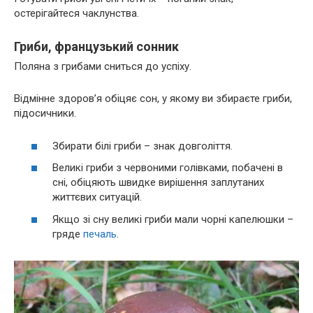
остерігайтеся чаклунства.
Гриби, французький сонник
Поляна з грибами сниться до успіху.
Відмінне здоров’я обіцяє сон, у якому ви збираєте гриби,
підосичники.
Збирати білі гриби – знак довголіття.
Великі гриби з червоними голівками, побачені в
сні, обіцяють швидке вирішення заплутаних
життєвих ситуацій.
Якщо зі сну великі гриби мали чорні капелюшки –
гряде
печаль
.