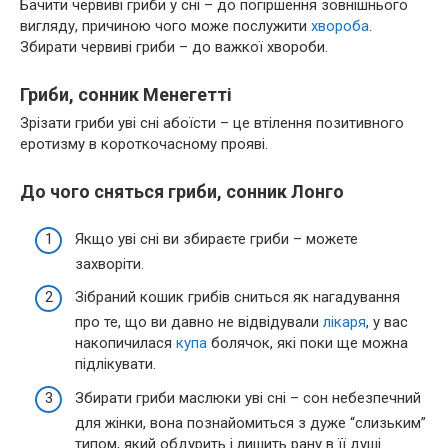
Бачити червиві гриби у сні – до погіршення зовнішнього
вигляду, причиною чого може послужити
хвороба
.
Збирати червиві гриби – до важкої хвороби.
Гриби, сонник Менегетті
Зрізати гриби уві сні абоїсти – це втілення позитивного
еротизму в короткочасному прояві.
До чого сняться гриби, сонник Лонго
Якщо уві сні ви збираєте гриби – можете
захворіти.
Зібраний кошик грибів сниться як нагадування
про те, що ви давно не відвідували
лікаря
, у вас
накопичилася
купа
болячок, які поки ще можна
підлікувати.
Збирати гриби маслюки уві сні – сон небезпечний
для жінки, вона познайомиться з дуже “слизьким”
типом, який обдурить і лишить рану в її душі.