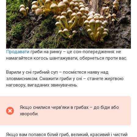
Продавати
гриби на ринку – це сон-попередження: не
намагайтеся когось шантажувати, обернеться проти вас.
Варили у сні грибний суп – посмієтеся наяву над
зловмисником. Смажити гриби у сні – станете жертвою
наговору, вигаданих звинувачень.
Якщо снилися черв’яки в грибах – до біди або
хвороби.
Якщо вам попався білий гриб, великий, красивий і чистий