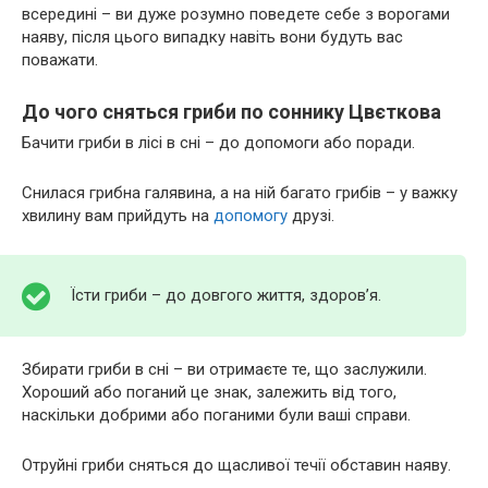
всередині – ви дуже розумно поведете себе з ворогами
наяву, після цього випадку навіть вони будуть вас
поважати.
До чого сняться гриби по соннику Цвєткова
Бачити гриби в лісі в сні – до допомоги або поради.
Снилася грибна галявина, а на ній багато грибів – у важку
хвилину вам прийдуть на
допомогу
друзі.
Їсти гриби – до довгого життя, здоров’я.
Збирати гриби в сні – ви отримаєте те, що заслужили.
Хороший або поганий це знак, залежить від того,
наскільки добрими або поганими були ваші справи.
Отруйні гриби сняться до щасливої течії обставин наяву.