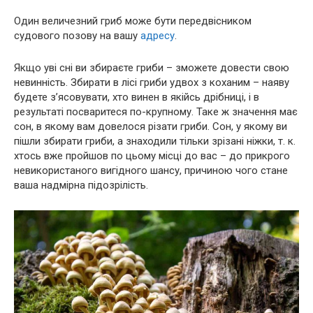
Один величезний гриб може бути передвісником
судового позову на вашу
адресу
.
Якщо уві сні ви збираєте гриби – зможете довести свою
невинність. Збирати в лісі гриби удвох з коханим – наяву
будете з’ясовувати, хто винен в якійсь дрібниці, і в
результаті посваритеся по-крупному. Таке ж значення має
сон, в якому вам довелося різати гриби. Сон, у якому ви
пішли збирати гриби, а знаходили тільки зрізані ніжки, т. к.
хтось вже пройшов по цьому місці до вас – до прикрого
невикористаного вигідного шансу, причиною чого стане
ваша надмірна підозрілість.