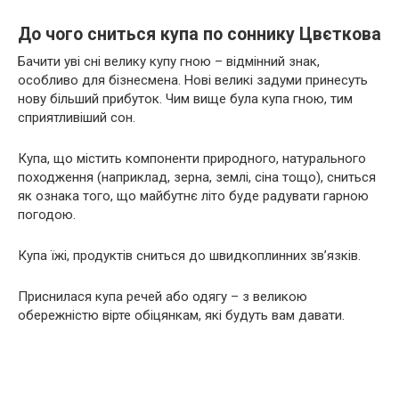
До чого сниться купа по соннику Цвєткова
Бачити уві сні велику купу гною – відмінний знак,
особливо для бізнесмена. Нові великі задуми принесуть
нову більший прибуток. Чим вище була купа гною, тим
сприятливіший сон.
Купа, що містить компоненти природного, натурального
походження (наприклад, зерна, землі, сіна тощо), сниться
як ознака того, що майбутнє літо буде радувати гарною
погодою.
Купа їжі, продуктів сниться до швидкоплинних зв’язків.
Приснилася купа речей або одягу – з великою
обережністю вірте обіцянкам, які будуть вам давати.