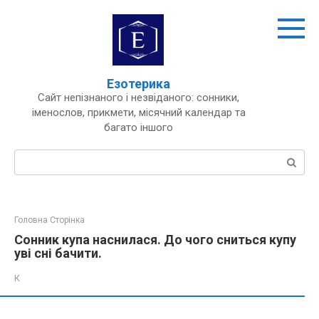
Перейти
до
вмісту
Езотерика
Сайт непізнаного і незвіданого: сонники,
іменослов, прикмети, місячний календар та
багато іншого
Пошук:
Головна Сторінка
Сонник купа наснилася. До чого сниться купу
уві сні бачити.
К