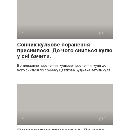
К
0
Сонник кульове поранення
приснилося. До чого сниться кулю
у сні бачити.
Вогнепальне поранення, кульове поранення, куля до
чого сниться по соннику Цвєткова Будь-яка летить куля
К
0