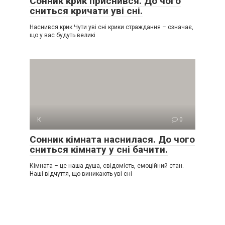
Сонник крик приснився. До чого
сниться кричати уві сні.
Наснився крик Чути уві сні крики страждання – означає,
що у вас будуть великі
К
0
Сонник кімната наснилася. До чого
сниться кімнату у сні бачити.
Кімната – це наша душа, свідомість, емоційний стан.
Наші відчуття, що виникають уві сні