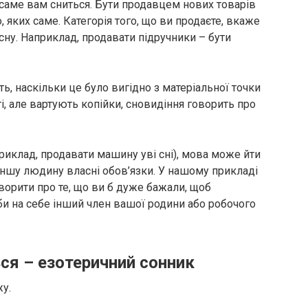
 саме вам сниться. Бути продавцем нових товарів
 яких саме. Категорія того, що ви продаєте, вкаже
 сну. Наприклад, продавати підручники – бути
ть, наскільки це було вигідно з матеріальної точки
і, але вартують копійки, сновидіння говорить про
априклад, продавати машину уві сні), мова може йти
 іншу людину власні обов’язки. У нашому прикладі
орити про те, що ви б дуже бажали, щоб
би на себе інший член вашої родини або робочого
ся – езотеричний сонник
жу.