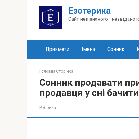
Перейти
Езотерика
до
вмісту
Сайт непізнаного і незвіданог
Прикмети
Імена
Сонник
Головна Сторінка
Сонник продавати при
продавця у сні бачити
Рубрика:
П