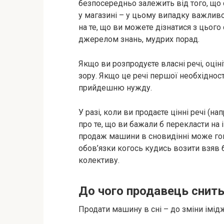
безпосередньо залежить від того, що
у магазині – у цьому випадку важливо,
на те, що ви можете дізнатися з цього
джерелом знань, мудрих порад.
Якщо ви розпродуєте власні речі, оціні
зору. Якщо це речі першої необхідност
прийдешню нужду.
У разі, коли ви продаєте цінні речі (н
про те, що ви бажали б перекласти на
продаж машини в сновидінні може гов
обов’язки когось кудись возити взяв 
колективу.
До чого продавець снить
Продати машину в сні – до зміни імід