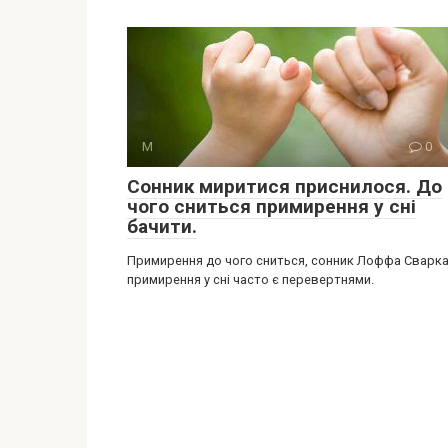
М
0
Сонник миритися приснилося. До
чого сниться примирення у сні
бачити.
Примирення до чого сниться, сонник Лоффа Сварка
примирення у сні часто є перевертнями.