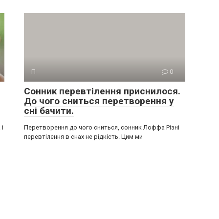
П
0
Сонник перевтілення приснилося.
До чого сниться перетворення у
сні бачити.
 і
Перетворення до чого сниться, сонник Лоффа Різні
перевтілення в снах не рідкість. Цим ми