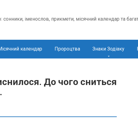
о: сонники, іменослов, прикмети, місячний календар та бага
Місячний календар
Пророцтва
Знаки Зодіаку
снилося. До чого сниться
.