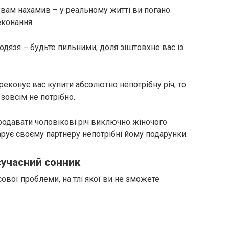
 вам нахамив – у реальному житті ви погано
еконання.
лодязя – будьте пильними, доля зіштовхне вас із
еконує вас купити абсолютно непотрібну річ, то
 зовсім не потрібно.
родавати чоловікові річ виключно жіночого
арує своєму партнеру непотрібні йому подарунки.
сучасний сонник
ової проблеми, на тлі якої ви не зможете