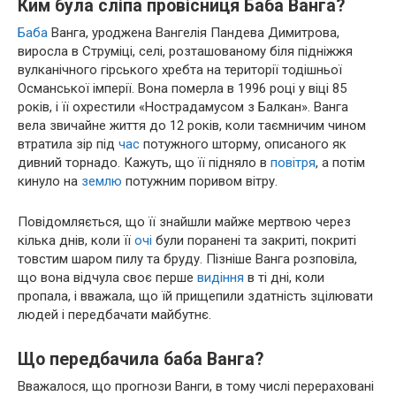
Ким була сліпа провісниця Баба Ванга?
Баба
Ванга, уроджена Вангелія Пандева Димитрова,
виросла в Струміці, селі, розташованому біля підніжжя
вулканічного гірського хребта на території тодішньої
Османської імперії. Вона померла в 1996 році у віці 85
років, і її охрестили «Нострадамусом з Балкан». Ванга
вела звичайне життя до 12 років, коли таємничим чином
втратила зір під
час
потужного шторму, описаного як
дивний торнадо. Кажуть, що її підняло в
повітря
, а потім
кинуло на
землю
потужним поривом вітру.
Повідомляється, що її знайшли майже мертвою через
кілька днів, коли її
очі
були поранені та закриті, покриті
товстим шаром пилу та бруду. Пізніше Ванга розповіла,
що вона відчула своє перше
видіння
в ті дні, коли
пропала, і вважала, що їй прищепили здатність зцілювати
людей і передбачати майбутнє.
Що передбачила баба Ванга?
Вважалося, що прогнози Ванги, в тому числі перераховані