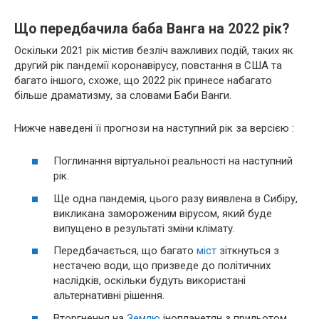
Що передбачила баба Ванга на 2022 рік?
Оскільки 2021 рік містив безліч важливих подій, таких як
другий рік пандемії коронавірусу, повстання в США та
багато іншого, схоже, що 2022 рік принесе набагато
більше драматизму, за словами Баби Ванги.
Нижче наведені її прогнози на наступний рік за версією :
Поглинання віртуальної реальності на наступний
рік.
Ще одна пандемія, цього разу виявлена ​​в Сибіру, ​​
викликана замороженим вірусом, який буде
випущено в результаті зміни клімату.
Передбачається, що багато
міст
зіткнуться з
нестачею води, що призведе до політичних
наслідків, оскільки будуть використані
альтернативні рішення.
Вторгнення на
Землю
інопланетян з прильотом