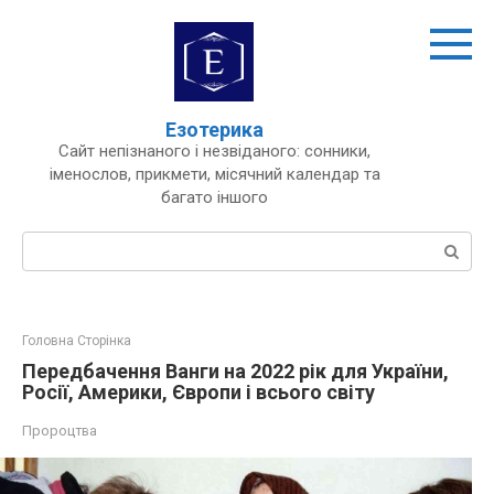
Перейти
до
вмісту
Езотерика
Сайт непізнаного і незвіданого: сонники,
іменослов, прикмети, місячний календар та
багато іншого
Пошук:
Головна Сторінка
Передбачення Ванги на 2022 рік для України,
Росії, Америки, Європи і всього світу
Пророцтва