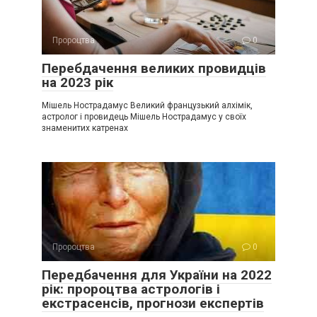
Пророцтва
0
Перебдачення великих провидців
на 2023 рік
Мішель Нострадамус Великий французький алхімік,
астролог і провидець Мішель Нострадамус у своїх
знаменитих катренах
Пророцтва
0
Передбачення для України на 2022
рік: пророцтва астрологів і
екстрасенсів, прогнози експертів