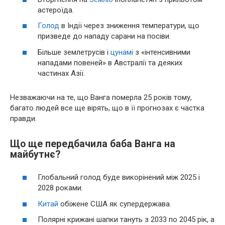
астероїда.
Голод
в Індії через зниження температури, що
призведе до нападу сарани на посіви.
Більше землетрусів і
цунамі
з «інтенсивними
нападами повеней» в Австралії та деяких
частинах Азії.
Незважаючи на те, що Ванга померла 25 років тому,
багато людей все ще вірять, що в її прогнозах є частка
правди.
Що ще передбачила баба Ванга на
майбутнє?
Глобальний голод буде викорінений між 2025 і
2028 роками.
Китай
обіжене США як супердержава.
Полярні крижані шапки тануть з 2033 по 2045 рік, а