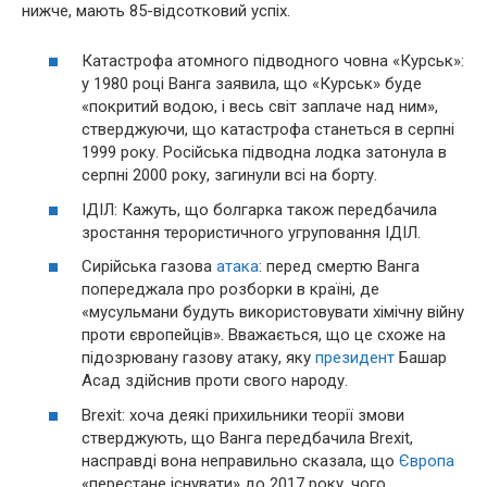
нижче, мають 85-відсотковий успіх.
Катастрофа атомного підводного човна «Курськ»:
у 1980 році Ванга заявила, що «Курськ» буде
«покритий водою, і весь світ заплаче над ним»,
стверджуючи, що катастрофа станеться в серпні
1999 року. Російська підводна лодка затонула в
серпні 2000 року, загинули всі на борту.
ІДІЛ: Кажуть, що болгарка також передбачила
зростання терористичного угруповання ІДІЛ.
Сирійська газова
атака
: перед смертю Ванга
попереджала про розборки в країні, де
«мусульмани будуть використовувати хімічну війну
проти європейців». Вважається, що це схоже на
підозрювану газову атаку, яку
президент
Башар
Асад здійснив проти свого народу.
Brexit: хоча деякі прихильники теорії змови
стверджують, що Ванга передбачила Brexit,
насправді вона неправильно сказала, що
Європа
«перестане існувати» до 2017 року, чого,