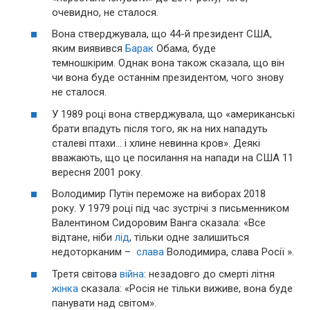
очевидно, не сталося.
Вона стверджувала, що 44-й президент США,
яким виявився
Барак
Обама, буде
темношкірим. Однак вона також сказала, що він
чи вона буде останнім президентом, чого знову
не сталося.
У 1989 році вона стверджувала, що «американські
брати впадуть після того, як на них нападуть
сталеві птахи… і хлине невинна кров». Деякі
вважають, що це посилання на напади на США 11
вересня 2001 року.
Володимир Путін переможе на виборах 2018
року. У 1979 році під час зустрічі з письменником
Валентином Сидоровим Ванга сказала: «Все
відтане, ніби
лід
, тільки одне залишиться
недоторканим –
слава
Володимира, слава Росії ».
Третя світова
війна
: незадовго до смерті літня
жінка
сказала: «Росія не тільки виживе, вона буде
панувати над світом».