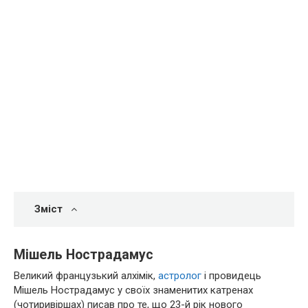
Зміст
Мішель Нострадамус
Великий французький алхімік,
астролог
і провидець
Мішель Нострадамус у своїх знаменитих катренах
(чотиривіршах) писав про те, що 23-й рік нового