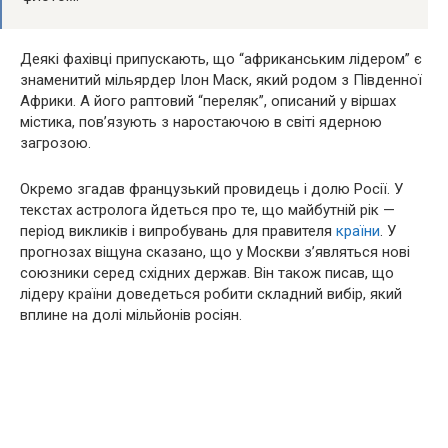
Деякі фахівці припускають, що “африканським лідером” є
знаменитий мільярдер Ілон Маск, який родом з Південної
Африки. А його раптовий “переляк”, описаний у віршах
містика, пов’язують з наростаючою в світі ядерною
загрозою.
Окремо згадав французький провидець і долю Росії. У
текстах астролога йдеться про те, що майбутній рік —
період викликів і випробувань для правителя
країни
. У
прогнозах віщуна сказано, що у Москви з’являться нові
союзники серед східних держав. Він також писав, що
лідеру країни доведеться робити складний вибір, який
вплине на долі мільйонів росіян.