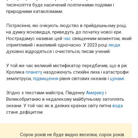
тисячоліття буде насичений політичними подіями і
природними катаклізмами.
Потрясіння, які очікують людство в прийдешньому році,
на думку ясновидця, приведуть до початку нової ери.
Нострадамус називає цей
час
священним моментом, який
сприятливий і жахливий одночасно. У 2023 році
люди
духовно відродяться і очистяться, писав учений.
У той же час великий містифікатор передбачив, що в рік
Кролика
планету
наздоженуть стихійні лиха і катастрофи:
землетруси,
підвищення
рівня світових океанів і
цунамі
.
Згідно з текстами майстра, Південну
Америку
і
Великобританію в недалекому майбутньому затоплять
океани. У той час як в деяких країнах світу питна
вода
стане дефіцитом.
Сорок років не буде видно веселки, сорок років