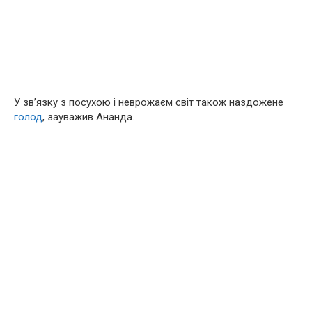
У зв’язку з посухою і неврожаєм світ також наздожене
голод
, зауважив Ананда.