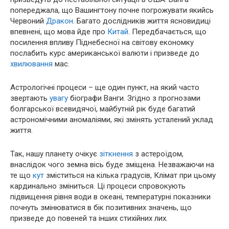
попереджала, що Вашингтону почне погрожувати якийсь
Червоний
Дракон
. Багато дослідників життя ясновидиці
впевнені, що мова йде про
Китай
. Передбачається, що
посилення впливу Піднебесної на світову економку
послабить курс американської валюти і призведе до
хвилювання
мас.
Астрологічні процеси – ще один пункт, на який часто
звертають
увагу
біографи Ванги. Згідно з прогнозами
болгарської всевидячої, майбутній рік буде багатий
астрономічними аномаліями, які змінять усталений уклад
життя.
Так, нашу планету очікує
зіткнення
з астероїдом,
внаслідок чого земна вісь буде зміщена. Незважаючи на
те що
кут
зміститься на кілька градусів, Клімат при цьому
кардинально зміниться. Ці процеси спровокують
підвищення рівня води в океані, температурні показники
почнуть змінюватися в бік позитивних значень, що
призведе до повеней та інших стихійних лих.