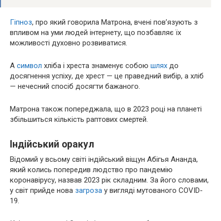
Гіпноз
, про який говорила Матрона, вчені пов’язують з
впливом на уми людей інтернету, що позбавляє їх
можливості духовно розвиватися.
А
символ
хліба і хреста знаменує собою
шлях
до
досягнення успіху, де хрест — це праведний вибір, а хліб
— нечесний спосіб досягти бажаного.
Матрона також попереджала, що в 2023 році на планеті
збільшиться кількість раптових смертей.
Індійський оракул
Відомий у всьому світі індійський віщун Абігья Ананда,
який колись попередив людство про пандемію
коронавірусу, назвав 2023 рік складним. За його словами,
у світ прийде нова
загроза
у вигляді мутованого COVID-
19.