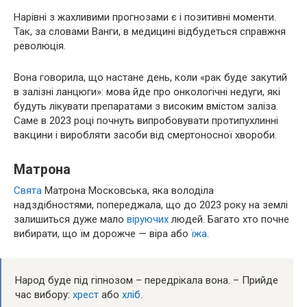
Нарівні з жахливими прогнозами є і позитивні моменти.
Так, за словами Ванги, в медицині відбудеться справжня
революція.
Вона говорила, що настане день, коли «рак буде закутий
в залізні ланцюги»: мова йде про онкологічні недуги, які
будуть лікувати препаратами з високим вмістом заліза.
Саме в 2023 році почнуть випробовувати протипухлинні
вакцини і виробляти засоби від смертоносної хвороби.
Матрона
Свята
Матрона Московська, яка володіла
надздібностями, попереджала, що до 2023 року на землі
залишиться дуже мало
віруючих
людей. Багато хто почне
вибирати, що їм дорожче — віра або
їжа
.
Народ буде під гіпнозом – передрікала вона. – Прийде
час вибору:
хрест
або
хліб
.