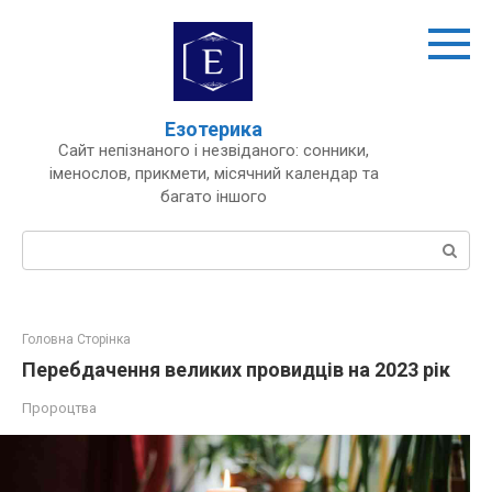
Перейти
до
вмісту
Езотерика
Сайт непізнаного і незвіданого: сонники,
іменослов, прикмети, місячний календар та
багато іншого
Пошук:
Головна Сторінка
Перебдачення великих провидців на 2023 рік
Пророцтва