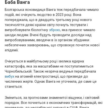
Баба Ванга
Болгарська ясновидиця Ванга теж передбачала чимало
подій, які очікують людство в 2023 році. Вона
попереджала, що в двадцять третьому році нового
тисячоліття деякі країни світу почнуть тестувати і
випробовувати біологічну
зброю
, яка принесе чимало
шкоди людям. Вчені будуть проводити досліди над
випробовуваними, вводячи в їх організм збудники
небезпечних захворювань, що спровокує початок нової
епідемії.
Очікується в майбутньому році і велика ядерна
катастрофа, яка за масштабами не поступатиметься
Чорнобильській. Також незряча ведунья передбачала
вибух
на атомній електростанції, що призведе до
численних жертв. Однак Ванга не уточнила, де саме це
станеться.
Зміниться, за прогнозами знаменитої віщунки, і світовий
порядок. Все почнеться з економічних трансформацій, які
призведуть до нестабільної ситуації в США. Ванга