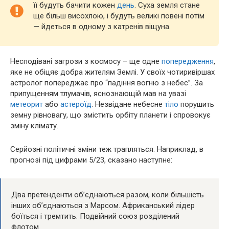
її будуть бачити кожен
день
. Суха земля стане
ще більш висохлою, і будуть великі повені потім
— йдеться в одному з катренів віщуна.
Несподівані загрози з космосу – ще одне
попередження
,
яке не обіцяє добра жителям Землі. У своїх чотиривіршах
астролог попереджає про “падіння вогню з небес”. За
припущенням тлумачів, яснознающій мав на увазі
метеорит
або
астероїд
. Незвідане небесне
тіло
порушить
земну рівновагу, що змістить орбіту планети і спровокує
зміну клімату.
Серйозні політичні зміни теж трапляться. Наприклад, в
прогнозі під цифрами 5/23, сказано наступне:
Два претенденти об’єднаються разом, коли більшість
інших об’єднаються з Марсом. Африканський лідер
боїться і тремтить. Подвійний союз розділений
флотом.