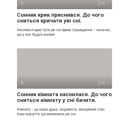
К
0
Сонник крик приснився. До чого
сниться кричати уві сні.
Наснився крик Чути уві сні крики страждання – означає,
що у вас будуть великі
К
0
Сонник кімната наснилася. До чого
сниться кімнату у сні бачити.
Кімната – це наша душа, свідомість, емоційний стан.
Наші відчуття, що виникають уві сні