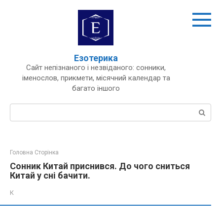
Перейти
до
вмісту
Езотерика
Сайт непізнаного і незвіданого: сонники,
іменослов, прикмети, місячний календар та
багато іншого
Пошук:
Головна Сторінка
Сонник Китай приснився. До чого сниться
Китай у сні бачити.
К