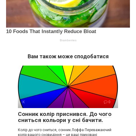
Вам також може сподобатися
К
0
Сонник колір приснився. До чого
сниться кольори у сні бачити.
Колір до чого сниться, сонник Лоффа Переважаючий
колір вашого сновидіння – це ваші приховані