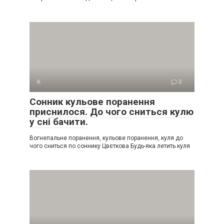
К
0
Сонник кульове поранення
приснилося. До чого сниться кулю
у сні бачити.
Вогнепальне поранення, кульове поранення, куля до
чого сниться по соннику Цвєткова Будь-яка летить куля