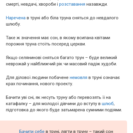
смерті, невдачі, хвороби і
розставання
назавжди.
Наречена
в труні або біла труна сняться до невдалого
шлюбу.
Таке ж значення має сон, в якому всипана квітами
порожня труна стоїть посеред церкви.
Якщо селянинові сняться багато трун – буде великий
неврожай у найближчий рік чи масовий падіж худоби.
Для ділової людини побачене
немовля
в труні означає
крах починання, нового проекту.
Бачити уві сні, як несуть труну або перевозять її на
катафалку – для молодої дівчини до вступу в
шлюб
,
підготовка до якого буде затьмарена сумними подіями.
Бачити себе
в труні, лягти в труну – такий сон