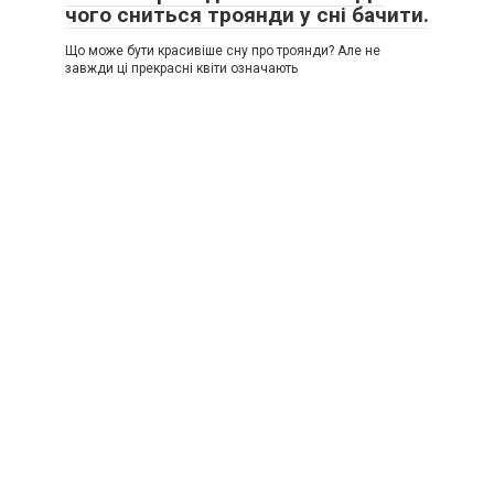
чого сниться троянди у сні бачити.
Що може бути красивіше сну про троянди? Але не
завжди ці прекрасні квіти означають