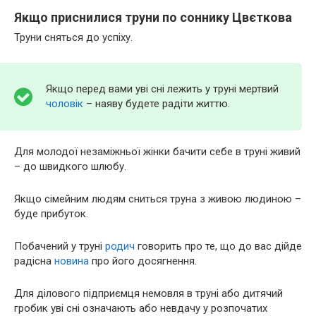
Якщо приснилися труни по соннику Цвєткова
Труни сняться до успіху.
Якщо перед вами уві сні лежить у труні мертвий
чоловік
– наяву будете радіти життю.
Для молодої незаміжньої жінки бачити себе в труні живий
– до швидкого шлюбу.
Якщо сімейним людям сниться труна з живою людиною –
буде прибуток.
Побачений у труні
родич
говорить про те, що до вас дійде
радісна
новина
про його досягнення.
Для ділового підприємця немовля в труні або дитячий
гробик уві сні означають або невдачу у розпочатих