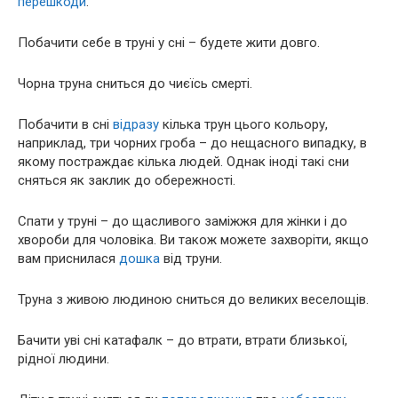
перешкоди
.
Побачити себе в труні у сні – будете жити довго.
Чорна труна сниться до чиєїсь смерті.
Побачити в сні
відразу
кілька трун цього кольору,
наприклад, три чорних гроба – до нещасного випадку, в
якому постраждає кілька людей. Однак іноді такі сни
сняться як заклик до обережності.
Спати у труні – до щасливого заміжжя для жінки і до
хвороби для чоловіка. Ви також можете захворіти, якщо
вам приснилася
дошка
від труни.
Труна з живою людиною сниться до великих веселощів.
Бачити уві сні катафалк – до втрати, втрати близької,
рідної людини.