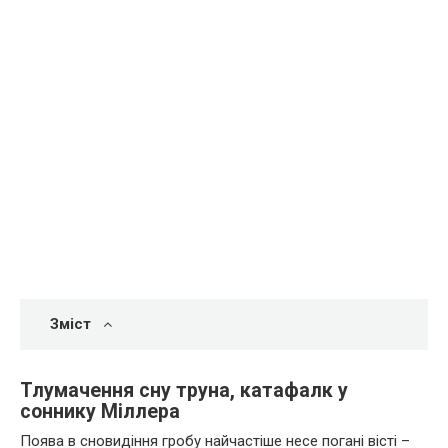
Зміст
Тлумачення сну труна, катафалк у
соннику Міллера
Поява в сновидіння гробу найчастіше несе погані вісті –