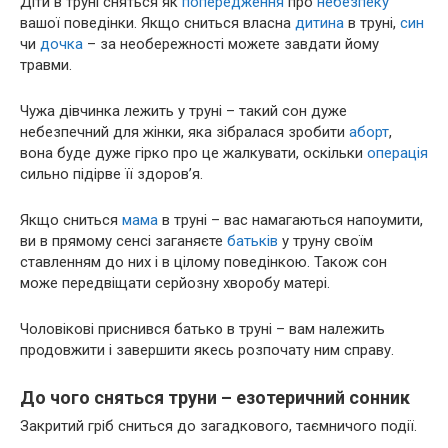
Діти в труні сняться як
попередження
про
небезпеку
вашої поведінки. Якщо сниться власна
дитина
в труні,
син
чи
дочка
– за необережності можете завдати йому
травми.
Чужа дівчинка лежить у труні – такий сон дуже
небезпечний для жінки, яка зібралася зробити
аборт
,
вона буде дуже гірко про це жалкувати, оскільки
операція
сильно підірве її здоров’я.
Якщо сниться
мама
в труні – вас намагаються напоумити,
ви в прямому сенсі заганяєте
батьків
у труну своїм
ставленням до них і в цілому поведінкою. Також сон
може передвіщати серйозну хворобу матері.
Чоловікові приснився батько в труні – вам належить
продовжити і завершити якесь розпочату ним справу.
До чого сняться труни – езотеричний сонник
Закритий гріб сниться до загадкового, таємничого події.