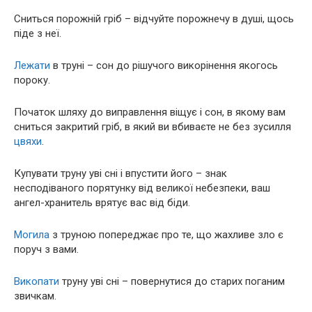
Сниться порожній гріб – відчуйте порожнечу в душі, щось
піде з неї.
Лежати
в труні – сон до рішучого викорінення якогось
пороку.
Початок шляху до виправлення віщує і сон, в якому вам
сниться закритий гріб, в який ви вбиваєте не без зусилля
цвяхи
.
Купувати труну уві сні і впустити його – знак
несподіваного порятунку від великої небезпеки, ваш
ангел-хранитель врятує вас від біди.
Могила
з труною попереджає про те, що жахливе зло є
поруч з вами.
Викопати
труну уві сні – повернутися до старих поганим
звичкам.