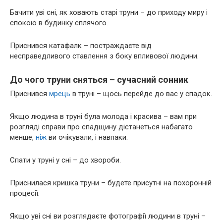
Бачити уві сні, як ховають старі труни – до приходу миру і
спокою в будинку сплячого.
Приснився катафалк – постраждаєте від
несправедливого ставлення з боку впливової людини.
До чого труни сняться – сучасний сонник
Приснився
мрець
в труні – щось перейде до вас у спадок.
Якщо людина в труні була молода і красива – вам при
розгляді справи про спадщину дістанеться набагато
менше,
ніж
ви очікували, і навпаки.
Спати у труні у сні – до хвороби.
Приснилася кришка труни – будете присутні на похоронній
процесії.
Якщо уві сні ви розглядаєте фотографії людини в труні –