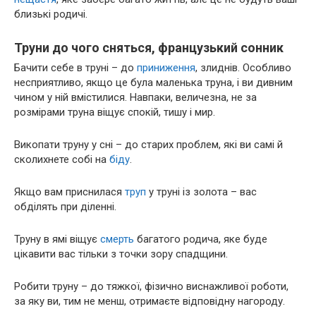
близькі родичі.
Труни до чого сняться, французький сонник
Бачити себе в труні – до
приниження
, злиднів. Особливо
несприятливо, якщо це була маленька труна, і ви дивним
чином у ній вмістилися. Навпаки, величезна, не за
розмірами труна віщує спокій, тишу і мир.
Викопати труну у сні – до старих проблем, які ви самі й
сколихнете собі на
біду
.
Якщо вам приснилася
труп
у труні із золота – вас
обділять при діленні.
Труну в ямі віщує
смерть
багатого родича, яке буде
цікавити вас тільки з точки зору спадщини.
Робити труну – до тяжкої, фізично виснажливої роботи,
за яку ви, тим не менш, отримаєте відповідну нагороду.