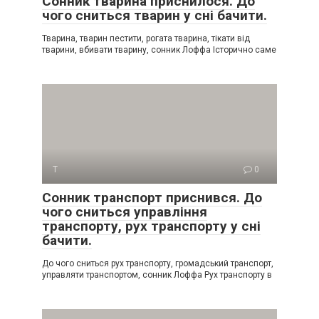
Сонник тварина приснилося. До
чого сниться тварин у сні бачити.
Тварина, тварин пестити, рогата тварина, тікати від
тварини, вбивати тварину, сонник Лоффа Історично саме
Т
0
Сонник транспорт приснився. До
чого сниться управління
транспорту, рух транспорту у сні
бачити.
До чого сниться рух транспорту, громадський транспорт,
управляти транспортом, сонник Лоффа Рух транспорту в