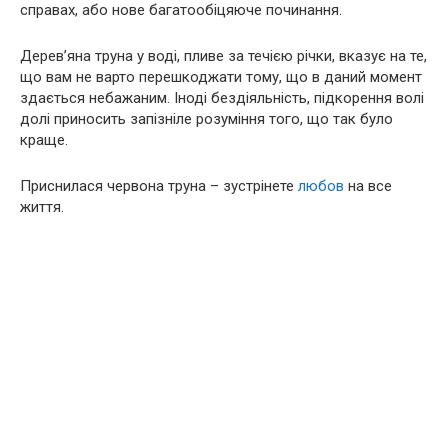
справах, або нове багатообіцяюче починання.
Дерев’яна труна у воді, пливе за течією річки, вказує на те,
що вам не варто перешкоджати тому, що в даний момент
здається небажаним. Іноді бездіяльність, підкорення волі
долі приносить запізніле розуміння того, що так було
краще.
Приснилася червона труна – зустрінете
любов
на все
життя.