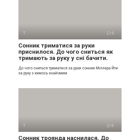
Т
0
Сонник триматися за руки
приснилося. До чого сниться як
тримають за руку у сні бачити.
До чого сниться триматися за руки сонник Міллера Йти
за руку з кимось знайомим
Т
0
Сонник троянда наснилася. До