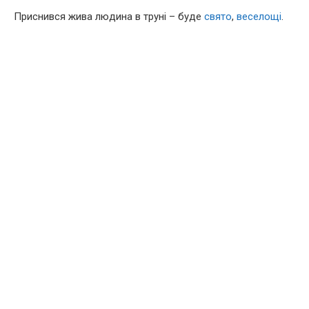
Приснився жива людина в труні – буде
свято
,
веселощі
.