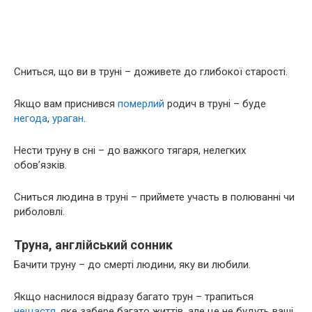
Сниться, що ви в труні – доживете до глибокої старості.
Якщо вам приснився
померлий
родич в труні – буде
негода
,
ураган
.
Нести труну в сні – до важкого тягаря, нелегких
обов’язків.
Сниться людина в труні – приймете участь в полюванні чи
риболовлі.
Труна, англійський сонник
Бачити труну – до смерті людини, яку ви любили.
Якщо наснилося відразу багато трун – трапиться
нещастя
, яке забере багато життів, але це не будуть ваші