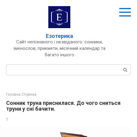
Перейти
до
вмісту
Езотерика
Сайт непізнаного і незвіданого: сонники,
іменослов, прикмети, місячний календар та
багато іншого
Пошук:
Головна Сторінка
Сонник труна приснилася. До чого сниться
труни у сні бачити.
Т