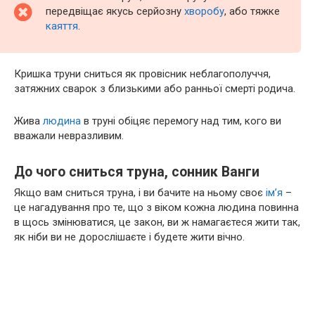
передвіщає якусь серйозну
хворобу
, або тяжке
каяття
.
Кришка труни сниться як провісник неблагополуччя,
затяжних сварок з близькими або ранньої смерті родича.
Жива
людина
в труні обіцяє перемогу над тим, кого ви
вважали невразливим.
До чого сниться труна, сонник Ванги
Якщо вам сниться труна, і ви бачите на ньому своє
ім’я
–
це нагадування про те, що з віком кожна людина повинна
в щось змінюватися, це закон, ви ж намагаєтеся жити так,
як ніби ви не дорослішаєте і будете жити вічно.