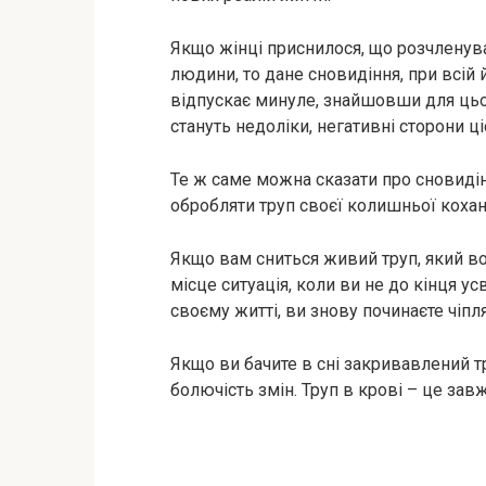
Якщо жінці приснилося, що розчленува
людини, то дане сновидіння, при всій 
відпускає минуле, знайшовши для цьо
стануть недоліки, негативні сторони ц
Те ж саме можна сказати про сновидін
обробляти труп своєї колишньої кохан
Якщо вам сниться живий труп, який во
місце ситуація, коли ви не до кінця ус
своєму житті, ви знову починаєте чіпл
Якщо ви бачите в сні закривавлений тр
болючість змін. Труп в крові – це за