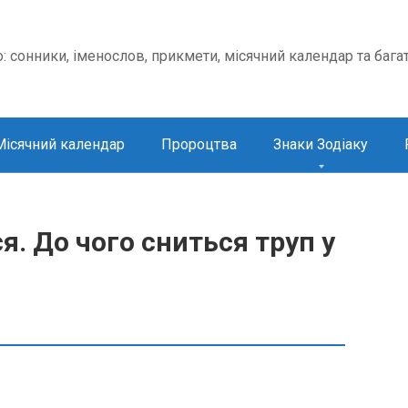
о: сонники, іменослов, прикмети, місячний календар та бага
Місячний календар
Пророцтва
Знаки Зодіаку
я. До чого сниться труп у