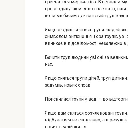
приснилося мертве тіло. В останньому 
про людину, якій воно належало, навіт
коли ми бачимо уві сні свій труп вла
Якщо людині сняться трупи людей, як
символом витіснення. Гора трупів уві с
виникає в підсвідомості незалежно ві
Бачити труп людини уві сні за велики
нас.
Якщо сняться трупи дітей, труп дитини
задумів, нових справ.
Приснилися трупи у воді – до відторг
Якщо вам сняться розчленовані трупи,
відбуватися не спонтанно, а в результ
нових реалій життя.