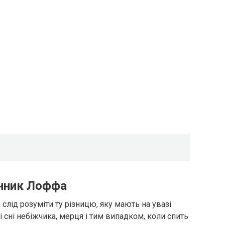
онник Лоффа
 слід розуміти ту різницю, яку мають на увазі
 сні небіжчика, мерця і тим випадком, коли спить