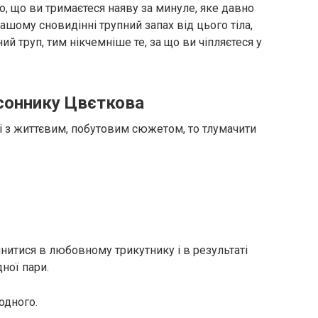
о, що ви тримаєтеся наяву за минуле, яке давно
ашому сновидінні трупний запах від цього тіла,
 труп, тим нікчемніше те, за що ви чіпляєтеся у
 соннику Цвєткова
і з життєвим, побутовим сюжетом, то тлумачити
нитися в любовному трикутнику і в результаті
ної пари.
одного.