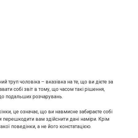
й труп чоловіка – вказівка на те, що ви дієте за
вати собі звіт в тому, що часом такі рішення,
 до подальших розчарувань.
інки, це означає, що ви навмисне забираєте собі
ям перешкодити вам здійснити дані наміри. Крім
акої поведінки, а не його констатацією.