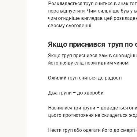
Розкладається труп сниться в знак тог
пора відпустити. Чим сильніше був у в
чим огидніше виглядав цей розкладений
своєму сьогоденні.
Якщо приснився труп по
Якщо труп приснився вам в сновидінн
його появу слід позитивним чином.
Ожилий труп сниться до радості.
Два трупи – до хвороби.
Наснилися три трупи – доведеться опи
цього протистояння не складеться жод
Нести труп або одягати його до смерті 