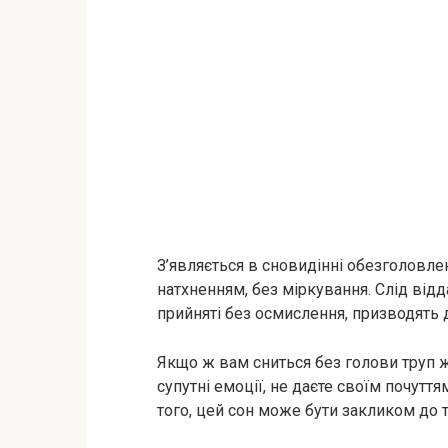
З’являється в сновидінні обезголовлени
натхненням, без міркування. Слід відда
прийняті без осмислення, призводять
Якщо ж вам сниться без голови труп ж
супутні емоції, не даєте своїм почутт
того, цей сон може бути закликом до т