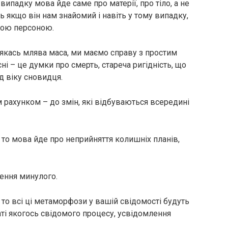
випадку мова йде саме про матерії, про тіло, а не
ь якщо він нам знайомий і навіть у тому випадку,
сною персоною.
 якась млява маса, ми маємо справу з простим
ні – це думки про смерть, стареча ригідність, що
д віку сновидця.
м рахунком – до змін, які відбуваються всередині
, то мова йде про неприйняття колишніх планів,
нення минулого.
 то всі ці метаморфози у вашій свідомості будуть
аті якогось свідомого процесу, усвідомлення