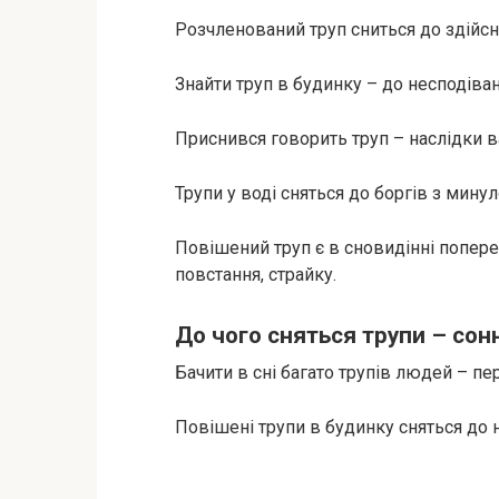
Розчленований труп сниться до здійс
Знайти труп в будинку – до несподіва
Приснився говорить труп – наслідки 
Трупи у воді сняться до боргів з минул
Повішений труп є в сновидінні попер
повстання, страйку.
До чого сняться трупи – сон
Бачити в сні багато трупів людей – пе
Повішені трупи в будинку сняться до 