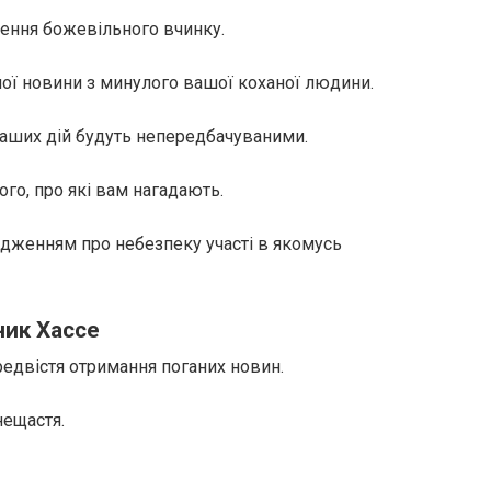
нення божевільного вчинку.
ної новини з минулого вашої коханої людини.
ваших дій будуть непередбачуваними.
ого, про які вам нагадають.
едженням про небезпеку участі в якомусь
ник Хассе
редвістя отримання поганих новин.
нещастя.