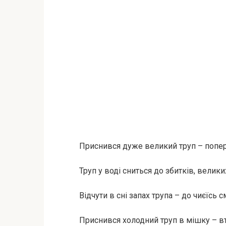
Приснився дуже великий труп – попер
Труп у воді сниться до збитків, велики
Відчути в сні запах трупа – до чиєїсь с
Приснився холодний труп в мішку – вт