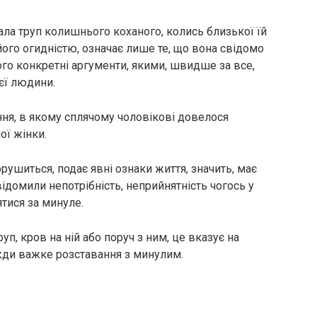
ла труп колишнього коханого, колись близької їй
його огидністю, означає лише те, що вона свідомо
го конкретні аргументи, якими, швидше за все,
ієї людини.
ня, в якому сплячому чоловікові довелося
ої жінки.
рушиться, подає явні ознаки життя, значить, має
відомили непотрібність, неприйнятність чогось у
ятися за минуле.
уп, кров на ній або поруч з ним, це вказує на
вжди важке розставання з минулим.