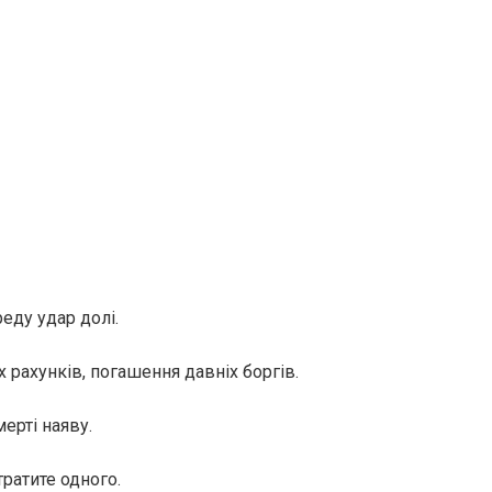
еду удар долі.
х рахунків, погашення давніх боргів.
мерті наяву.
ратите одного.