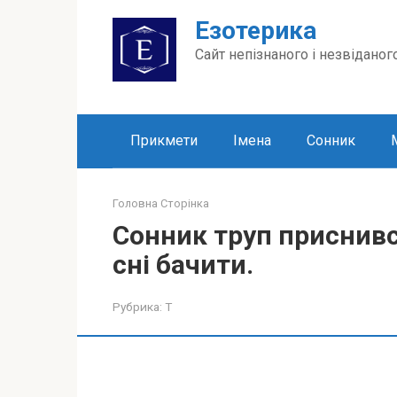
Перейти
Езотерика
до
вмісту
Сайт непізнаного і незвіданог
Прикмети
Імена
Сонник
Головна Сторінка
Сонник труп приснивс
сні бачити.
Рубрика:
Т