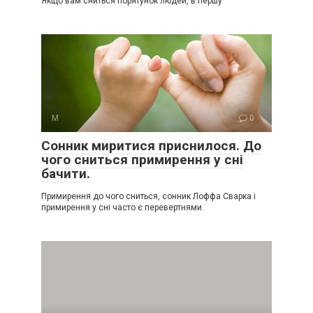
Якщо вам сниться порятунок людей, в першу
М
0
Сонник миритися приснилося. До
чого сниться примирення у сні
бачити.
Примирення до чого сниться, сонник Лоффа Сварка і
примирення у сні часто є перевертнями.