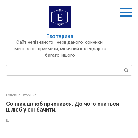
Перейти
до
вмісту
Езотерика
Сайт непізнаного і незвіданого: сонники,
іменослов, прикмети, місячний календар та
багато іншого
Пошук:
Головна Сторінка
Сонник шлюб приснився. До чого сниться
шлюб у сні бачити.
Ш