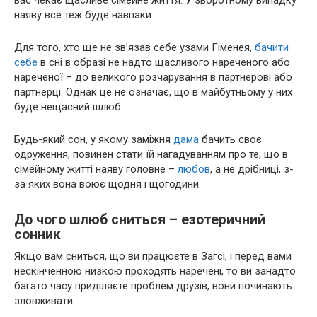
наяву все теж буде навпаки.
Для того, хто ще не зв’язав себе узами Гіменея,
бачити
себе
в сні в образі не надто щасливого нареченого або
нареченої – до великого розчарування в партнерові або
партнерці. Однак це не означає, що в майбутньому у них
буде нещасний шлюб.
Будь-який сон, у якому заміжня
дама
бачить своє
одруження, повинен стати їй нагадуванням про те, що в
сімейному житті наяву головне –
любов
, а не дрібниці, з-
за яких вона воює щодня і щогодини.
До чого шлюб сниться – езотеричний
сонник
Якщо вам сниться, що ви працюєте в Загсі, і перед вами
нескінченною низкою проходять наречені, то ви занадто
багато часу приділяєте проблем друзів, вони починають
зловживати.