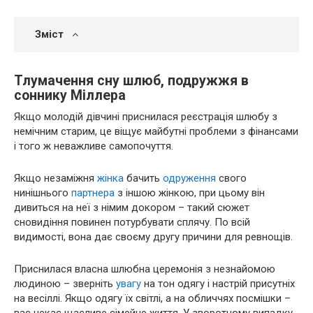
Зміст
Тлумачення сну шлюб, подружжя в
соннику Міллера
Якщо молодій дівчині приснилася реєстрація шлюбу з
немічним старим, це віщує майбутні проблеми з фінансами
і того ж неважливе самопочуття.
Якщо незаміжня
жінка
бачить
одруження
свого
нинішнього
партнера
з іншою жінкою, при цьому він
дивиться на неї з німим докором – такий сюжет
сновидіння повинен потурбувати сплячу. По всій
видимості, вона дає своєму другу причини для ревнощів.
Приснилася власна шлюбна церемонія з незнайомою
людиною – зверніть
увагу
на тон одягу і настрій присутніх
на весіллі. Якщо одягу їх світлі, а на обличчях посмішки –
вас чекає щасливе сімейне життя. У зворотному випадку