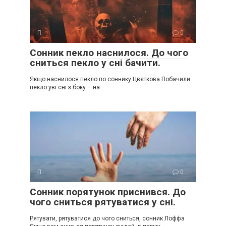
П
0
Сонник пекло наснилося. До чого
сниться пекло у сні бачити.
Якщо наснилося пекло по соннику Цвєткова Побачили
пекло уві сні з боку – на
П
0
Сонник порятунок приснився. До
чого сниться рятуватися у сні.
Рятувати, рятуватися до чого сниться, сонник Лоффа