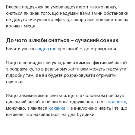
Власне подружжя за умови відсутності такого наяву,
сниться як знак того, що надумані вами зміни обстановки
не дадуть очікуваного ефекту, і скоро все повернеться на
колишні місця.
До чого шлюби сняться – сучасний сонник
Бачити уві сні
свідоцтво
про шлюб – до страждання.
Якщо в сновидінні ви укладали з кимось фіктивний шлюб
з розрахунку, то в реальному житті вам можуть підсунути
підробку там, де ви будете розраховувати отримати
оригінал.
Якщо заміжній жінці сниться, що її з чоловіком пов’язує
цивільний шлюб, а не законне одруження, то у її
чоловіка
,
можливо, з’явилася
коханка
. Не виключено навіть і те, що
він живе, що називається, на два будинки.