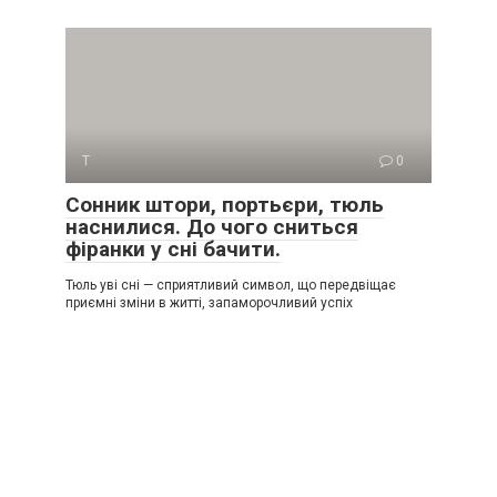
Т
0
Сонник штори, портьєри, тюль
наснилися. До чого сниться
фіранки у сні бачити.
Тюль уві сні — сприятливий символ, що передвіщає
приємні зміни в житті, запаморочливий успіх