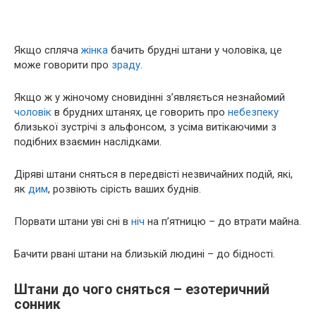
Якщо спляча
жінка
бачить брудні штани у чоловіка, це
може говорити про
зраду
.
Якщо ж у жіночому сновидінні з’являється незнайомий
чоловік
в брудних штанях, це говорить про
небезпеку
близької зустрічі з альфонсом, з усіма витікаючими з
подібних взаємин наслідками.
Діряві штани сняться в передвісті незвичайних подій, які,
як
дим
, розвіють сірість ваших буднів.
Порвати штани уві сні в
ніч
на п’ятницю – до втрати майна.
Бачити рвані штани на близькій людині – до бідності.
Штани до чого сняться – езотеричний
сонник