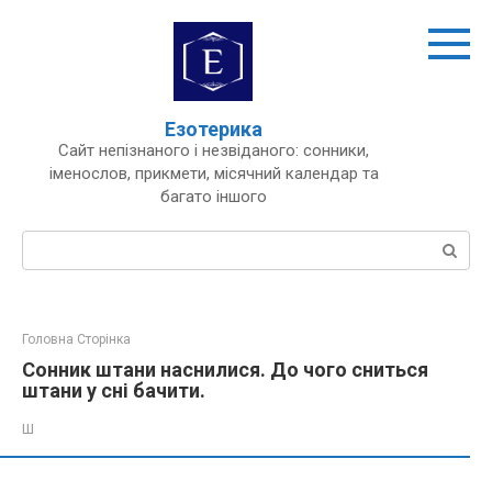
Перейти
до
вмісту
Езотерика
Сайт непізнаного і незвіданого: сонники,
іменослов, прикмети, місячний календар та
багато іншого
Пошук:
Головна Сторінка
Сонник штани наснилися. До чого сниться
штани у сні бачити.
Ш