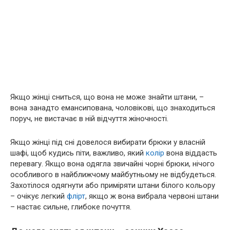
Якщо жінці сниться, що вона не може знайти штани, –
вона занадто емансипована, чоловікові, що знаходиться
поруч, не вистачає в ній відчуття жіночності.
Якщо жінці під сні довелося вибирати брюки у власній
шафі, щоб кудись піти, важливо, який
колір
вона віддасть
перевагу. Якщо вона одягла звичайні чорні брюки, нічого
особливого в найближчому майбутньому не відбудеться.
Захотілося одягнути або приміряти штани білого кольору
– очікує легкий
флірт
, якщо ж вона вибрала червоні штани
– настає сильне, глибоке почуття.