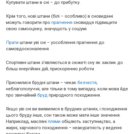
Купувати штани в сні – до прибутку.
Крім того, нові штани (білі – особливо) в сновидінні
можуть говорити про
прагнення
сновидця підвищити
свою самооцінку, значущість у соціумі.
Прати
штани уві сні – уособлення прагнення до
самовдосконалення.
Спортивні штани з’являються в сюжеті сну як заклик до
більш енергійних дій, прискоренню роботи.
Приснилися брудні штани – чекає
безчестя
,
неблагополуччя, але тільки в тому випадку, коли мова йде
про звичайний
бруд
природного походження.
Якщо уві сні ви виявилися в брудних штанях, і походження
цього бруду інше, сон також може мати інше значення.
Наприклад, масляні
плями
обіцяють заступництво, а
жирні, харчового походження – неакуратність у веденні
важливої бесіди.