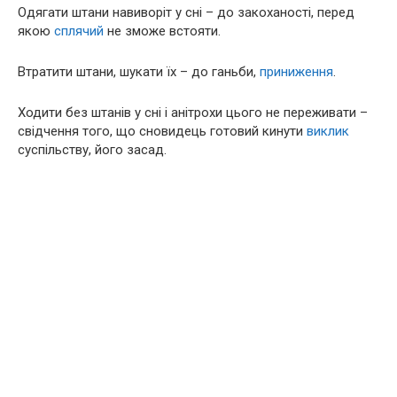
Одягати штани навиворіт у сні – до закоханості, перед
якою
сплячий
не зможе встояти.
Втратити штани, шукати їх – до ганьби,
приниження
.
Ходити без штанів у сні і анітрохи цього не переживати –
свідчення того, що сновидець готовий кинути
виклик
суспільству, його засад.