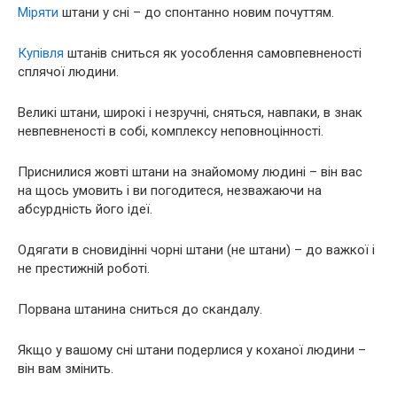
Міряти
штани у сні – до спонтанно новим почуттям.
Купівля
штанів сниться як уособлення самовпевненості
сплячої людини.
Великі штани, широкі і незручні, сняться, навпаки, в знак
невпевненості в собі, комплексу неповноцінності.
Приснилися жовті штани на знайомому людині – він вас
на щось умовить і ви погодитеся, незважаючи на
абсурдність його ідеї.
Одягати в сновидінні чорні штани (не штани) – до важкої і
не престижній роботі.
Порвана штанина сниться до скандалу.
Якщо у вашому сні штани подерлися у коханої людини –
він вам змінить.