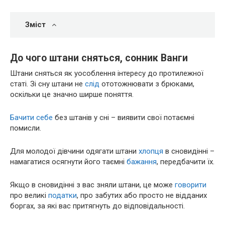
Зміст
До чого штани сняться, сонник Ванги
Штани сняться як уособлення інтересу до протилежної
статі. Зі сну штани не
слід
ототожнювати з брюками,
оскільки це значно ширше поняття.
Бачити себе
без штанів у сні – виявити свої потаємні
помисли.
Для молодої дівчини одягати штани
хлопця
в сновидінні –
намагатися осягнути його таємні
бажання
, передбачити їх.
Якщо в сновидінні з вас зняли штани, це може
говорити
про великі
податки
, про забутих або просто не відданих
боргах, за які вас притягнуть до відповідальності.