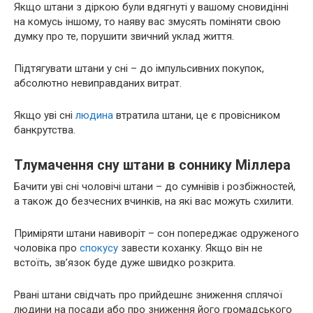
Якщо штани з діркою були вдягнуті у вашому сновидінні
на комусь іншому, то наяву вас змусять поміняти свою
думку про те, порушити звичний уклад життя.
Підтягувати штани у сні – до імпульсивних покупок,
абсолютно невиправданих витрат.
Якщо уві сні
людина
втратила штани, це є провісником
банкрутства.
Тлумачення сну штани в соннику Міллера
Бачити уві сні чоловічі штани – до сумнівів і розбіжностей,
а також до безчесних вчинків, на які вас можуть схилити.
Приміряти штани навиворіт – сон попереджає одруженого
чоловіка про
спокусу
завести коханку. Якщо він не
встоїть, зв’язок буде дуже швидко розкрита.
Рвані штани свідчать про прийдешнє зниження сплячої
людини на посади або про зниження його громадського