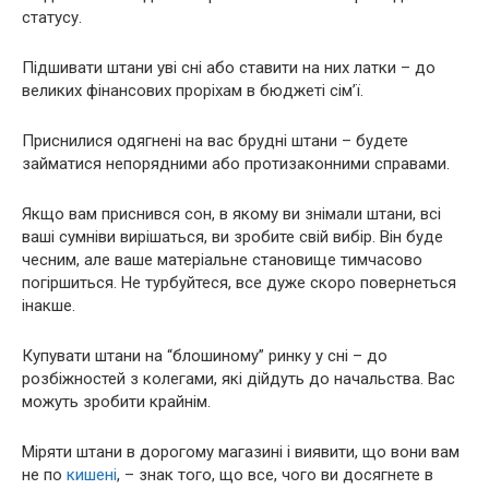
статусу.
Підшивати штани уві сні або ставити на них латки – до
великих фінансових проріхам в бюджеті сім’ї.
Приснилися одягнені на вас брудні штани – будете
займатися непорядними або протизаконними справами.
Якщо вам приснився сон, в якому ви знімали штани, всі
ваші сумніви вирішаться, ви зробите свій вибір. Він буде
чесним, але ваше матеріальне становище тимчасово
погіршиться. Не турбуйтеся, все дуже скоро повернеться
інакше.
Купувати штани на “блошиному” ринку у сні – до
розбіжностей з колегами, які дійдуть до начальства. Вас
можуть зробити крайнім.
Міряти штани в дорогому магазині і виявити, що вони вам
не по
кишені
, – знак того, що все, чого ви досягнете в