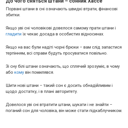
До чого сняться штани – сонник Хассе
Порвані штани в сні означають швидкі втрати, фінансові
збитки.
Якщо уві сні чоловікові довелося самому прати штани і
гладити
їх чекає досада в особистих відносинах.
Якщо на вас були надіті чорні брюки – вам слід запастися
терпінням, всі справи будуть просуватися повільно.
Зі сну білі штани означають, що сплячий зрозуміє, в чому
або
кому
він помилявся.
Шити нові штани – такий сон є досить обнадійливим і
щодо достатку, і в плані авторитету.
Довелося уві сні втратити штани, шукати і не знайти –
поганий сон для чоловіка, він може стати підкаблучником.