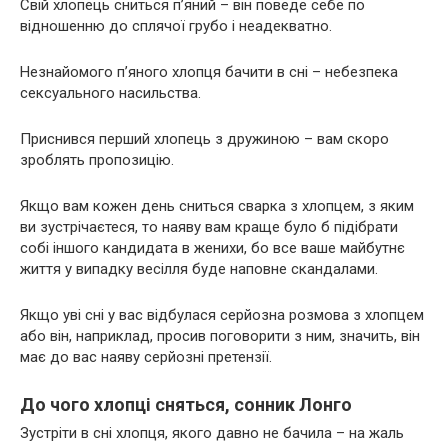
Свій хлопець сниться п’яний – він поведе себе по
відношенню до сплячої грубо і неадекватно.
Незнайомого п’яного хлопця бачити в сні – небезпека
сексуального насильства.
Приснився перший хлопець з дружиною – вам скоро
зроблять пропозицію.
Якщо вам кожен день сниться сварка з хлопцем, з яким
ви зустрічаєтеся, то наяву вам краще було б підібрати
собі іншого кандидата в женихи, бо все ваше майбутнє
життя у випадку весілля буде наповне скандалами.
Якщо уві сні у вас відбулася серйозна розмова з хлопцем
або він, наприклад, просив поговорити з ним, значить, він
має до вас наяву серйозні претензії.
До чого хлопці сняться, сонник Лонго
Зустріти в сні хлопця, якого давно не бачила – на жаль