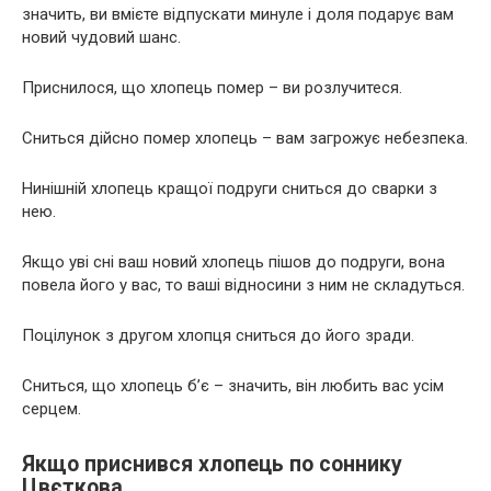
значить, ви вмієте відпускати минуле і доля подарує вам
новий чудовий шанс.
Приснилося, що хлопець помер – ви розлучитеся.
Сниться дійсно помер хлопець – вам загрожує небезпека.
Нинішній хлопець кращої подруги сниться до сварки з
нею.
Якщо уві сні ваш новий хлопець пішов до подруги, вона
повела його у вас, то ваші відносини з ним не складуться.
Поцілунок з другом хлопця сниться до його зради.
Сниться, що хлопець б’є – значить, він любить вас усім
серцем.
Якщо приснився хлопець по соннику
Цвєткова