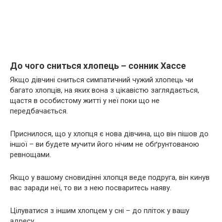
До чого сниться хлопець – сонник Хассе
Якщо дівчині сниться симпатичний чужий хлопець чи
багато хлопців, на яких вона з цікавістю заглядається,
щастя в особистому житті у неї поки що не
передбачається.
Приснилося, що у хлопця є нова дівчина, що він пішов до
іншої – ви будете мучити його нічим не обґрунтованою
ревнощами.
Якщо у вашому сновидінні хлопця веде подруга, він кинув
вас заради неї, то ви з нею посваритесь наяву.
Цілуватися з іншим хлопцем у сні – до пліток у вашу
адресу.