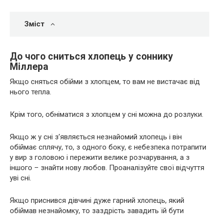
Зміст
До чого сниться хлопець у соннику
Міллера
Якщо сняться обійми з хлопцем, то вам не вистачає від
нього тепла.
Крім того, обніматися з хлопцем у сні можна до розлуки.
Якщо ж у сні з’являється незнайомий хлопець і він
обіймає сплячу, то, з одного боку, є небезпека потрапити
у вир з головою і пережити велике розчарування, а з
іншого – знайти нову любов. Проаналізуйте свої відчуття
уві сні.
Якщо приснився дівчині дуже гарний хлопець, який
обіймав незнайомку, то заздрість завадить їй бути