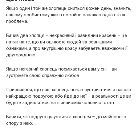
Якщо один і той же хлопець сниться кожен день, значить,
вашому особистому житті постійно заважає одна і та ж
проблема.
Бачив два хлопця – некрасивий і завидний красень – це
натяк на те, що ви оцінюєте людей за зовнішніми
ознаками, а про внутрішню красу забуваєте, вважаючи її
другорядною.
Якщо негарний хлопець посміхається вам у сні – ви
зустрінете свою справжню любов.
Приснилося, що ваш хлопець почав зустрічатися з вашою
найкращою подругою або йде до неї – в реальності це ви
будете задивлятися на її знайомих чоловічої статі.
Бачити, як подруга цілується з хлопцем – до майнового
спору з нею.