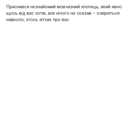
Приснився незнайомий мовчазний хлопець, який явно
щось від вас хотів, але нічого не сказав – озирніться
навколо, хтось зітхає про вас.