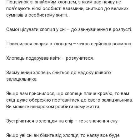
Поцілунок зі знайомим хлопцем, з яким вас наяву не
пов’язують ніякі особисті взаємини, сниться до великих
сумнівів в особистому житті.
Самої цілувати хлопця у сні – до звинувачення в розпусті.
Приснилася сварка з хлопцем – чекає серйозна розмова.
Хлопець подарував квіти – розлучитеся.
Засмучений хлопець сниться до надокучливого
залицяльника.
Якщо вам приснилося, що хлопець плаче кров’ю, то вам
слід дуже обережно поставитися до свого залицяльника.
Ви можете ненароком розбити йому життя.
Зустрічатися з хлопцем на спір – те ж значення сну.
Якщо уві сні ви біжите від хлопця, то наяву все буде