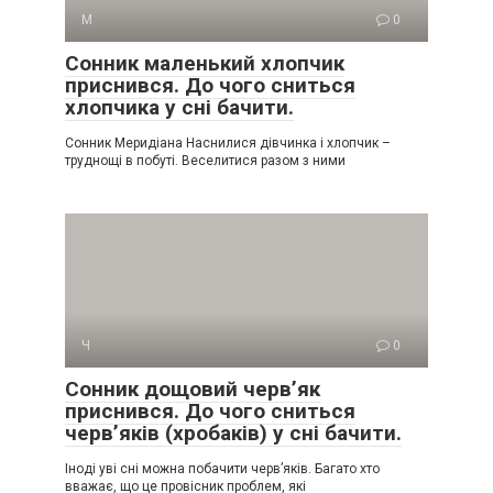
М
0
Сонник маленький хлопчик
приснився. До чого сниться
хлопчика у сні бачити.
Сонник Меридіана Наснилися дівчинка і хлопчик –
труднощі в побуті. Веселитися разом з ними
Ч
0
Сонник дощовий черв’як
приснився. До чого сниться
черв’яків (хробаків) у сні бачити.
Іноді уві сні можна побачити черв’яків. Багато хто
вважає, що це провісник проблем, які