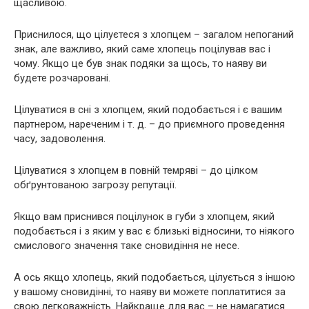
щасливою.
Приснилося, що цілуєтеся з хлопцем – загалом непоганий
знак, але важливо, який саме хлопець поцілував вас і
чому. Якщо це був знак подяки за щось, то наяву ви
будете розчаровані.
Цілуватися в сні з хлопцем, який подобається і є вашим
партнером, нареченим і т. д. – до приємного проведення
часу, задоволення.
Цілуватися з хлопцем в повній темряві – до цілком
обґрунтованою загрозу репутації.
Якщо вам приснився поцілунок в губи з хлопцем, який
подобається і з яким у вас є близькі відносини, то ніякого
смислового значення таке сновидіння не несе.
А ось якщо хлопець, який подобається, цілується з іншою
у вашому сновидінні, то наяву ви можете поплатитися за
свою легковажність. Найкраще для вас – не намагатися