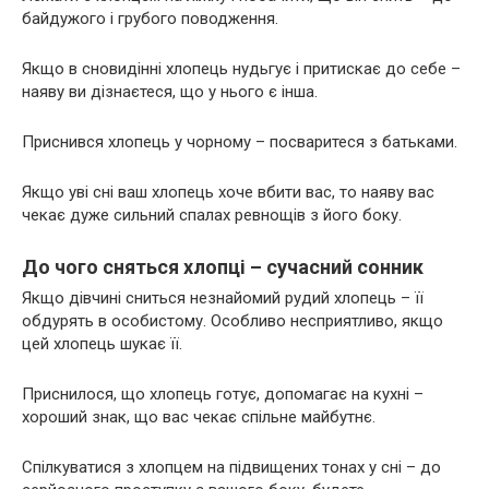
байдужого і грубого поводження.
Якщо в сновидінні хлопець нудьгує і притискає до себе –
наяву ви дізнаєтеся, що у нього є інша.
Приснився хлопець у чорному – посваритеся з батьками.
Якщо уві сні ваш хлопець хоче вбити вас, то наяву вас
чекає дуже сильний спалах ревнощів з його боку.
До чого сняться хлопці – сучасний сонник
Якщо дівчині сниться незнайомий рудий хлопець – її
обдурять в особистому. Особливо несприятливо, якщо
цей хлопець шукає її.
Приснилося, що хлопець готує, допомагає на кухні –
хороший знак, що вас чекає спільне майбутнє.
Спілкуватися з хлопцем на підвищених тонах у сні – до