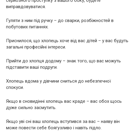
серйозного проступку з вашого боку, будете
виправдовуватися.
Гуляти з ним під ручку – до сварки, розбіжностей в
побутових питаннях.
Приснилося, що хлопець хоче від вас дітей – у вас будуть
загальні професійні інтереси.
Прийти до хлопця додому – знак того, що вас можуть
підставити ваші подруги.
Хлопець вдома у дівчини сниться до небезпечної
спокуси.
Якщо в сновидінні хлопець вас краде – вас обох щось
дуже сильно засмутить.
Якщо уві сні ваш хлопець вступився за вас – наяву він
може повести себе боягузливо і навіть підло.