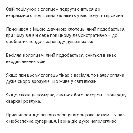
Свій поцілунок з хлопцем подруги сниться до
неприємного події, який залишить у вас почуття провини.
Приснився з іншою дівчиною хлопець, який подобається,
при чому вів він себе при цьому демонстративно – до
особистих невдач, занепаду душевних сил.
Весілля з хлопцем, який подобається, сниться в знак
нездійсненних мрій.
Якщо при цьому хлопець тікає з весілля, то наяву спляча
дуже скоро зрозуміє, що живе у світі ілюзій.
Якщо хлопець помирає, сняться його похорон – попереду
сварка і розлука.
Приснилося, що вашого хлопця хтось ріже ножем – у вас
є небезпечна суперниця, і вона діє дуже наполегливо.