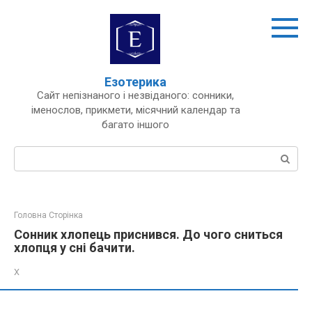
Перейти
до
вмісту
Езотерика
Сайт непізнаного і незвіданого: сонники,
іменослов, прикмети, місячний календар та
багато іншого
Пошук:
Головна Сторінка
Сонник хлопець приснився. До чого сниться
хлопця у сні бачити.
Х