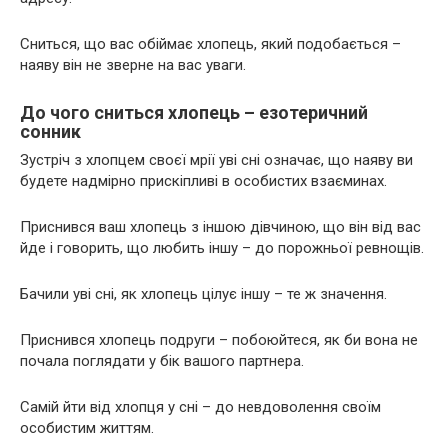
Сниться, що вас обіймає хлопець, який подобається –
наяву він не зверне на вас уваги.
До чого сниться хлопець – езотеричний
сонник
Зустріч з хлопцем своєї мрії уві сні означає, що наяву ви
будете надмірно прискіпливі в особистих взаєминах.
Приснився ваш хлопець з іншою дівчиною, що він від вас
йде і говорить, що любить іншу – до порожньої ревнощів.
Бачили уві сні, як хлопець цілує іншу – те ж значення.
Приснився хлопець подруги – побоюйтеся, як би вона не
почала поглядати у бік вашого партнера.
Самій йти від хлопця у сні – до невдоволення своїм
особистим життям.