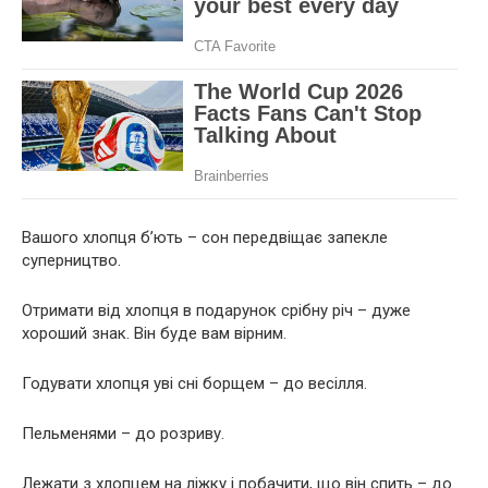
Вашого хлопця б’ють – сон передвіщає запекле
суперництво.
Отримати від хлопця в подарунок срібну річ – дуже
хороший знак. Він буде вам вірним.
Годувати хлопця уві сні борщем – до весілля.
Пельменями – до розриву.
Лежати з хлопцем на ліжку і побачити, що він спить – до