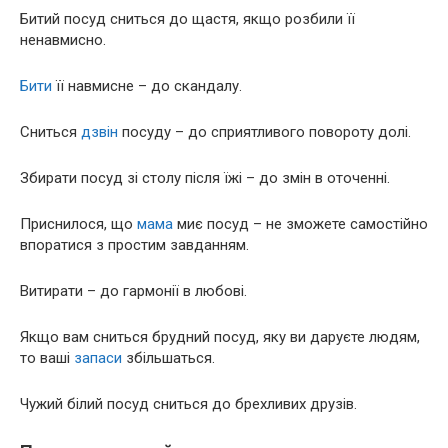
Битий посуд сниться до щастя, якщо розбили її
ненавмисно.
Бити
її навмисне – до скандалу.
Сниться
дзвін
посуду – до сприятливого повороту долі.
Збирати посуд зі столу після їжі – до змін в оточенні.
Приснилося, що
мама
миє посуд – не зможете самостійно
впоратися з простим завданням.
Витирати – до гармонії в любові.
Якщо вам сниться брудний посуд, яку ви даруєте людям,
то ваші
запаси
збільшаться.
Чужий білий посуд сниться до брехливих друзів.