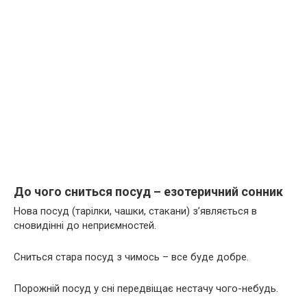
До чого сниться посуд – езотеричний сонник
Нова посуд (тарілки, чашки, стакани) з’являється в
сновидінні до неприємностей.
Сниться стара посуд з чимось – все буде добре.
Порожній посуд у сні передвіщає нестачу чого-небудь.