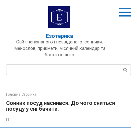
Перейти
до
вмісту
Езотерика
Сайт непізнаного і незвіданого: сонники,
іменослов, прикмети, місячний календар та
багато іншого
Пошук:
Головна Сторінка
Сонник посуд наснився. До чого сниться
посуду у сні бачити.
П