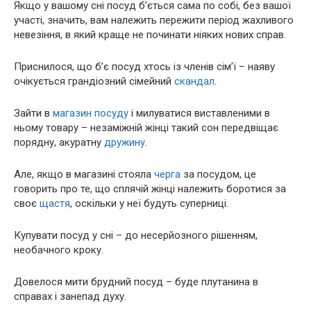
Якщо у вашому сні посуд б’ється сама по собі, без вашої
участі, значить, вам належить пережити період жахливого
невезіння, в який краще не починати ніяких нових справ.
Приснилося, що б’є посуд хтось із членів сім’ї – наяву
очікується грандіозний сімейний
скандал
.
Зайти в
магазин
посуду
і милуватися виставленими в
ньому товару – незаміжній жінці такий сон передвіщає
порядну, акуратну
дружину
.
Але, якщо в магазині стояла
черга
за посудом, це
говорить про те, що сплячій жінці належить боротися за
своє
щастя
, оскільки у неї будуть суперниці.
Купувати посуд у сні – до несерйозного рішенням,
необачного кроку.
Довелося мити брудний посуд – буде плутанина в
справах і занепад духу.