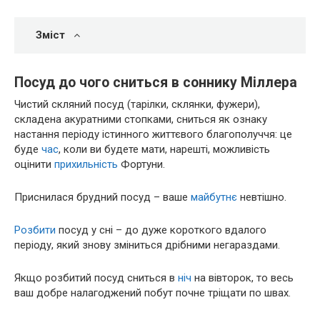
Зміст
Посуд до чого сниться в соннику Міллера
Чистий скляний посуд (тарілки, склянки, фужери),
складена акуратними стопками, сниться як ознаку
настання періоду істинного життєвого благополуччя: це
буде
час
, коли ви будете мати, нарешті, можливість
оцінити
прихильність
Фортуни.
Приснилася брудний посуд – ваше
майбутнє
невтішно.
Розбити
посуд у сні – до дуже короткого вдалого
періоду, який знову зміниться дрібними негараздами.
Якщо розбитий посуд сниться в
ніч
на вівторок, то весь
ваш добре налагоджений побут почне тріщати по швах.