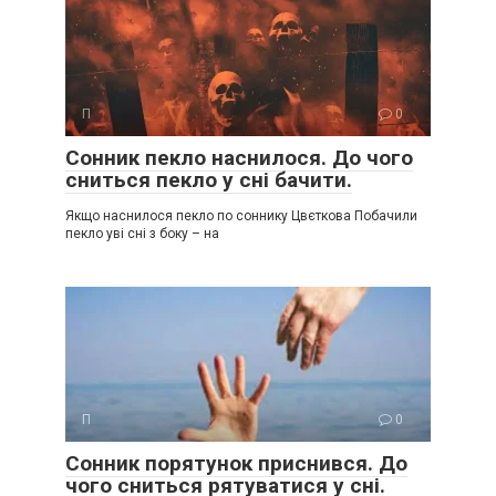
П
0
Сонник пекло наснилося. До чого
сниться пекло у сні бачити.
Якщо наснилося пекло по соннику Цвєткова Побачили
пекло уві сні з боку – на
П
0
Сонник порятунок приснився. До
чого сниться рятуватися у сні.