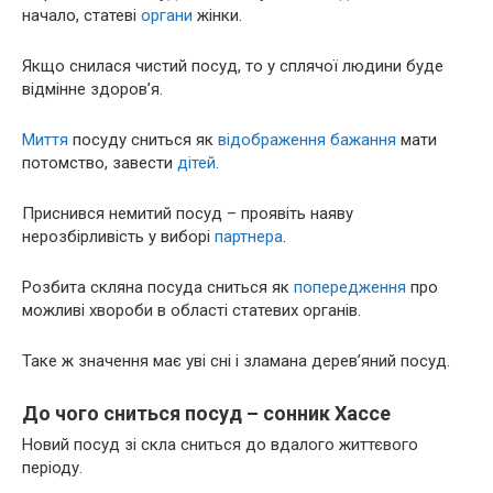
начало, статеві
органи
жінки.
Якщо снилася чистий посуд, то у сплячої людини буде
відмінне здоров’я.
Миття
посуду сниться як
відображення
бажання
мати
потомство, завести
дітей
.
Приснився немитий посуд – проявіть наяву
нерозбірливість у виборі
партнера
.
Розбита скляна посуда сниться як
попередження
про
можливі хвороби в області статевих органів.
Таке ж значення має уві сні і зламана дерев’яний посуд.
До чого сниться посуд – сонник Хассе
Новий посуд зі скла сниться до вдалого життєвого
періоду.