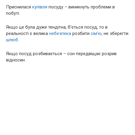
Приснилася
купівля
посуду – виникнуть проблеми в
побуті.
Якщо це була дуже тендітна, б’ється посуд, то в
реальності є велика
небезпека
розбити
сім’ю
, не зберегти
шлюб
.
Якщо посуд розбивається – сон передвіщає розрив
відносин.