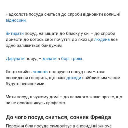
Надколота посуда сниться до спроби відновити колишні
відносини
.
Витирати
посуд, начищати до блиску у сні – до спроби
донести до когось свої почуття, до яких ця
людина
все
одно залишиться байдужим.
Дарувати
посуд –
давати
в
борг
гроші
.
Якщо якийсь
чоловік
подарував посуд вам – таке
сновидіння говорить, що ваші
доходи
найближчим часом
будуть невисокими.
Мити посуд в чужому домі – до великого жалю про те, що
ви не освоїли якусь професію.
До чого посуд сниться, сонник Фрейда
Порожня біла посуда символізує в сновидінні жіноче