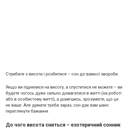
Стрибати з висоти і розбитися – сон до важкої хвороби.
Якщо ви піднялися на висоту, а спуститися не можете – ви
будете чогось дуже сильно домагатися в житті (на роботі
або в особистому житті), а домігшись, зрозумієте, що це
не ваше. Але думати треба зараз, сон дає вам шанс
переглянути бажання.
До чого висота сниться – езотеричний сонник