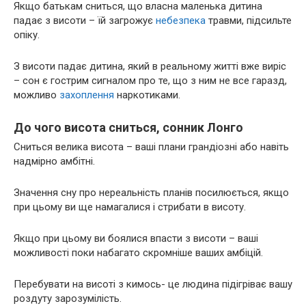
Якщо батькам сниться, що власна маленька дитина
падає з висоти – їй загрожує
небезпека
травми, підсильте
опіку.
З висоти падає дитина, який в реальному житті вже виріс
– сон є гострим сигналом про те, що з ним не все гаразд,
можливо
захоплення
наркотиками.
До чого висота сниться, сонник Лонго
Сниться велика висота – ваші плани грандіозні або навіть
надмірно амбітні.
Значення сну про нереальність планів посилюється, якщо
при цьому ви ще намагалися і стрибати в висоту.
Якщо при цьому ви боялися впасти з висоти – ваші
можливості поки набагато скромніше ваших амбіцій.
Перебувати на висоті з кимось- це людина підігріває вашу
роздуту зарозумілість.