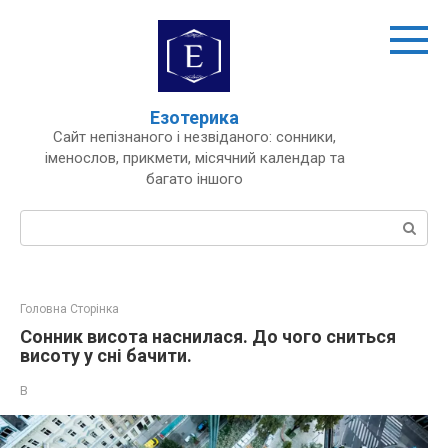
Перейти
до
вмісту
Езотерика
Сайт непізнаного і незвіданого: сонники,
іменослов, прикмети, місячний календар та
багато іншого
Пошук:
Головна Сторінка
Сонник висота наснилася. До чого сниться
висоту у сні бачити.
В