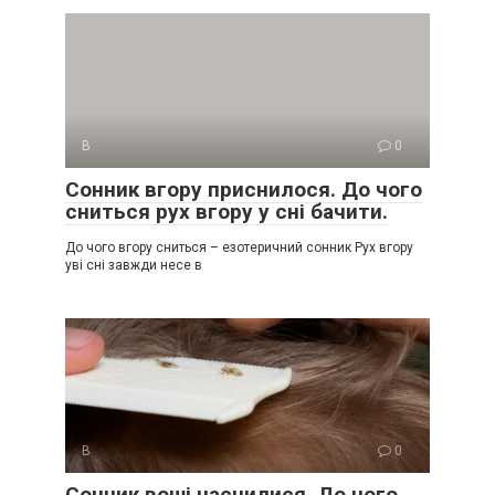
В
0
Сонник вгору приснилося. До чого
сниться рух вгору у сні бачити.
До чого вгору сниться – езотеричний сонник Рух вгору
уві сні завжди несе в
В
0
Сонник воші наснилися. До чого