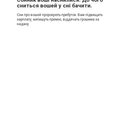
сниться вошей у сні бачити.
Сни про вошей пророкують прибуток. Вам підвищать
зарплату, випишуть премію, віддячать грошима за
надану