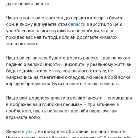
дуже велика висота.
Якщо в житті ви ставитеся до першої категорії і бачите
сон, в якому відчуваєте страх
впасти
з висоти, то це є
уособленням вашої внутрішньої несвободи, яка не
покидає вас навіть тоді, коли ви досягаєте чималих
життєвих висот.
Якщо ви сні ви перебуваєте досить високо, і вас не лякає
падіння з великої висоти – виходить, у реальному житті ви
будете домагатися стану, соціального статусу, не
озираючись на ті негативні складові, які несе в собі всяке
кар’єрне просування. Бути на висоті – ваша самоціль.
Якщо вам довелося впасти з великої висоти – сновидіння
відображає ваш глибокий песимізм – при зіткненні з
проблемою, навіть незначної, вас ніби паралізує, ви
втрачаєте волю.
Зверніть
увагу
на конкретні обставини падіння з висоти.
Чому ви впали, самі або хтось вас штовхнув? Ви впали або