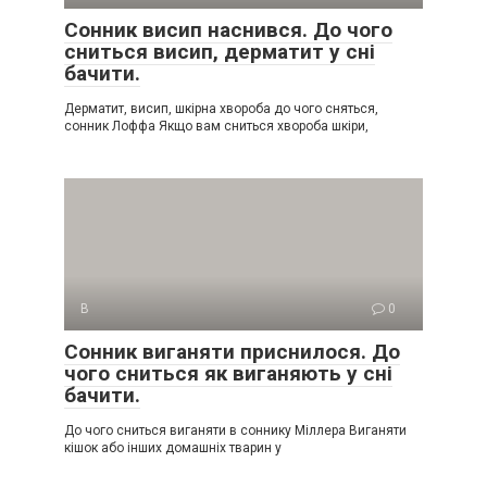
Сонник висип наснився. До чого
сниться висип, дерматит у сні
бачити.
Дерматит, висип, шкірна хвороба до чого сняться,
сонник Лоффа Якщо вам сниться хвороба шкіри,
В
0
Сонник виганяти приснилося. До
чого сниться як виганяють у сні
бачити.
До чого сниться виганяти в соннику Міллера Виганяти
кішок або інших домашніх тварин у