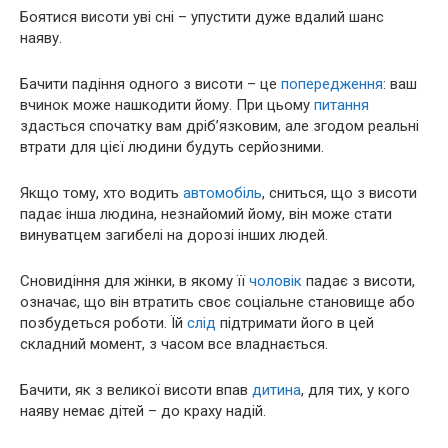
Боятися висоти уві сні – упустити дуже вдалий шанс
наяву.
Бачити падіння одного з висоти – це
попередження
: ваш
вчинок може нашкодити йому. При цьому
питання
здасться спочатку вам дріб’язковим, але згодом реальні
втрати для цієї людини будуть серйозними.
Якщо тому, хто водить
автомобіль
, сниться, що з висоти
падає інша людина, незнайомий йому, він може стати
винуватцем загибелі на дорозі інших людей.
Сновидіння для жінки, в якому її
чоловік
падає з висоти,
означає, що він втратить своє соціальне становище або
позбудеться роботи. Їй
слід
підтримати його в цей
складний момент, з часом все владнається.
Бачити, як з великої висоти впав
дитина
, для тих, у кого
наяву немає дітей – до краху надій.