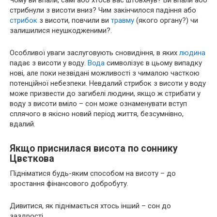
стрибнули з висоти вниз? Чим закінчилося падіння або
стрибок
з висоти, повчили ви
травму
(якого органу?) чи
залишилися неушкодженими?.
Особливої уваги заслуговують сновидіння, в яких
людина
падає з висоти у воду.
Вода
символізує в цьому випадку
нові, але поки незвідані можливості з чималою часткою
потенційної небезпеки. Невдалий стрибок з висоти у воду
може призвести до загибелі людини, якщо ж стрибати у
воду з висоти вміло – сон може ознаменувати вступ
сплячого в якісно новий період життя, безсумнівно,
вдалий.
Якщо приснилася висота по соннику
Цвєткова
Підніматися будь-яким способом на висоту – до
зростання фінансового добробуту.
Дивитися, як піднімається хтось інший – сон до
заздрості.