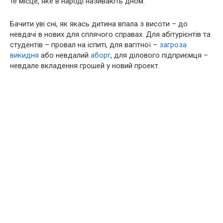
те місце, яке в народі називають дном.
Бачити уві сні, як якась дитина впала з висоти – до
невдачі в нових для сплячого справах. Для абітурієнтів та
студентів – провал на іспиті, для вагітної –
загроза
викидня
або невдалий
аборт
, для ділового підприємця –
невдале вкладення грошей у новий проект.