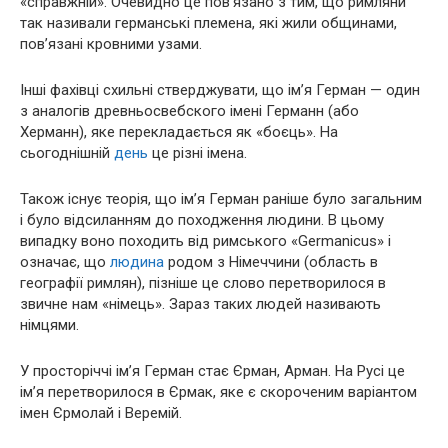
«справжній». Очевидно це пов’язано з тим, що римляни
так називали германські племена, які жили общинами,
пов’язані кровними узами.
Інші фахівці схильні стверджувати, що ім’я Герман — один
з аналогів древньосвебского імені Германн (або
Херманн), яке перекладається як «боєць». На
сьогоднішній
день
це різні імена.
Також існує теорія, що ім’я Герман раніше було загальним
і було відсиланням до походження людини. В цьому
випадку воно походить від римського «Germanicus» і
означає, що
людина
родом з Німеччини (область в
географії римлян), пізніше це слово перетворилося в
звичне нам «німець». Зараз таких людей називають
німцями.
У просторіччі ім’я Герман стає Єрман, Арман. На Русі це
ім’я перетворилося в Єрмак, яке є скороченим варіантом
імен Єрмолай і Веремій.