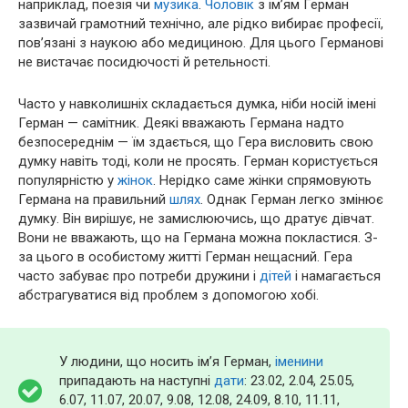
наприклад, поезія чи
музика
.
Чоловік
з ім’ям Герман
зазвичай грамотний технічно, але рідко вибирає професії,
пов’язані з наукою або медициною. Для цього Германові
не вистачає посидючості й ретельності.
Часто у навколишніх складається думка, ніби носій імені
Герман — самітник. Деякі вважають Германа надто
безпосереднім — їм здається, що Гера висловить свою
думку навіть тоді, коли не просять. Герман користується
популярністю у
жінок
. Нерідко саме жінки спрямовують
Германа на правильний
шлях
. Однак Герман легко змінює
думку. Він вирішує, не замислюючись, що дратує дівчат.
Вони не вважають, що на Германа можна покластися. З-
за цього в особистому житті Герман нещасний. Гера
часто забуває про потреби дружини і
дітей
і намагається
абстрагуватися від проблем з допомогою хобі.
У людини, що носить ім’я Герман,
іменини
припадають на наступні
дати
: 23.02, 2.04, 25.05,
6.07, 11.07, 20.07, 9.08, 12.08, 24.09, 8.10, 11.11,