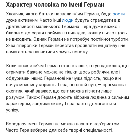
Характер чоловіка по імені Герман
Хлопчик, якого батьки назвали ім’ям Герман, буде
рости
дуже активним. Часто інші
люди
будуть страждати від
дратівливості маленького Германа. Гера дуже важко і
близько до серця приймає ті випадки, коли у нього щось
не виходить. Однак Герман не потребує постійної турботи.
З-за гіперопіки Герман перестає проявляти ініціативу і не
намагається навчитися чомусь новому.
Коли юнак з ім’ям Герман стає старше, то усвідомлює, що
отримати бажане можна не тільки щось роблячи, але і
обдуривши інших. Германові не чужа підлість, якщо він
почує можливу користь. Гера, по своїй суті, — прагматик і
скептик, який вважає, що світ можна пізнати лише
розумом. Також Герман досить зібрана людина з сильним
характером, завдяки якому Гера часто домагається
успіху.
Володаря імені Герман не можна назвати кар’єристом.
Часто Гера вибирає для себе творчі спеціальності,