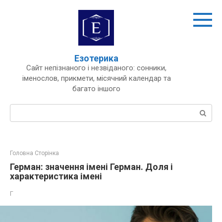
Перейти
до
вмісту
Езотерика
Сайт непізнаного і незвіданого: сонники,
іменослов, прикмети, місячний календар та
багато іншого
Пошук:
Головна Сторінка
Герман: значення імені Герман. Доля і
характеристика імені
Г